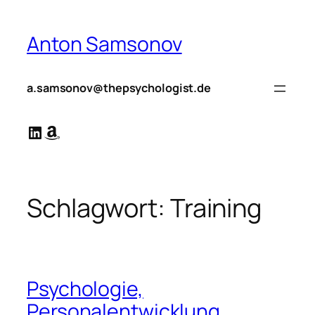
Zum
Inhalt
Anton Samsonov
springen
a.samsonov@thepsychologist.de
LinkedIn
Amazon
Schlagwort:
Training
Psychologie,
Personalentwicklung,