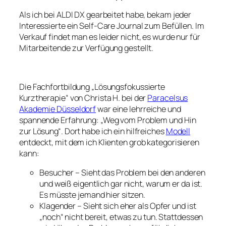
Als ich bei ALDI DX gearbeitet habe, bekam jeder
Interessierte ein Self-Care Journal zum Befüllen. Im
Verkauf findet man es leider nicht, es wurde nur für
Mitarbeitende zur Verfügung gestellt.
Die Fachfortbildung „Lösungsfokussierte
Kurztherapie“ von Christa H. bei der
Paracelsus
Akademie Düsseldorf
war eine lehrreiche und
spannende Erfahrung: „Weg vom Problem und Hin
zur Lösung“. Dort habe ich ein hilfreiches
Modell
entdeckt, mit dem ich Klienten grob kategorisieren
kann:
Besucher – Sieht das Problem bei den anderen
und weiß eigentlich gar nicht, warum er da ist.
Es müsste jemand hier sitzen.
Klagender – Sieht sich eher als Opfer und ist
„noch“ nicht bereit, etwas zu tun. Stattdessen