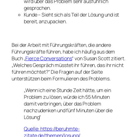
wird über das Problem sehr ausführlich
gesprochen.
Kunde – Sieht sich als Teil der Lösung und ist
bereit, anzupacken.
Bei der Arbeit mit Führungskräften, die andere
Führungskräfte führen, habe ich häufig aus dem
Buch „
Fierce Conversations
“ von Susan Scott zitiert.
„Welches Gespräch müsstet ihr führen, das ihr nicht
führen möchtet?“ Die Fragen auf der Seite
unterstützen beim Formulieren des Problems.
„Wenn ich eine Stunde Zeit hätte, um ein
Problem zu lösen, würde ich 55 Minuten
damit verbringen, über das Problem
nachzudenken und fünf Minuten über die
Lösung“
Quelle: https://beruhmte-
zitate.de/themen/losung/