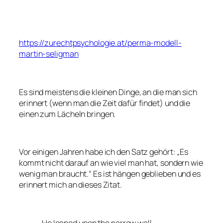
https://zurechtpsychologie.at/perma-modell-
martin-seligman
Es sind meistens die kleinen Dinge, an die man sich
erinnert (wenn man die Zeit dafür findet) und die
einen zum Lächeln bringen.
Vor einigen Jahren habe ich den Satz gehört: „Es
kommt nicht darauf an wie viel man hat, sondern wie
wenig man braucht.“ Es ist hängen geblieben und es
erinnert mich an dieses Zitat.
„He leaned upon the narrow wall