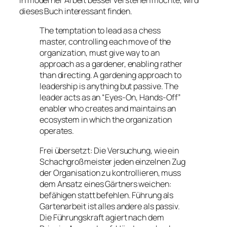
in moderner Arbeit besser verstehen möchte, wird
dieses Buch interessant finden.
The temptation to lead as a chess
master, controlling each move of the
organization, must give way to an
approach as a gardener, enabling rather
than directing. A gardening approach to
leadership is anything but passive. The
leader acts as an “Eyes-On, Hands-Off”
enabler who creates and maintains an
ecosystem in which the organization
operates.
Frei übersetzt: Die Versuchung, wie ein
Schachgroßmeister jeden einzelnen Zug
der Organisation zu kontrollieren, muss
dem Ansatz eines Gärtners weichen:
befähigen statt befehlen. Führung als
Gartenarbeit ist alles andere als passiv.
Die Führungskraft agiert nach dem