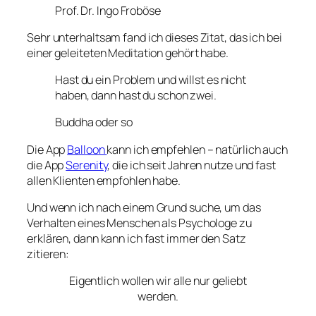
Prof. Dr. Ingo Froböse
Sehr unterhaltsam fand ich dieses Zitat, das ich bei
einer geleiteten Meditation gehört habe.
Hast du ein Problem und willst es nicht
haben, dann hast du schon zwei.
Buddha oder so
Die App
Balloon
kann ich empfehlen – natürlich auch
die App
Serenity
, die ich seit Jahren nutze und fast
allen Klienten empfohlen habe.
Und wenn ich nach einem Grund suche, um das
Verhalten eines Menschen als Psychologe zu
erklären, dann kann ich fast immer den Satz
zitieren:
Eigentlich wollen wir alle nur geliebt
werden.