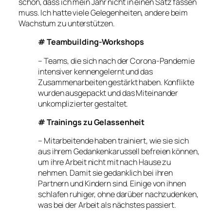
schön, dass ich mein Jahr nicht in einen Satz fassen
muss. Ich hatte viele Gelegenheiten, andere beim
Wachstum zu unterstützen.
# Teambuilding-Workshops
– Teams, die sich nach der Corona-Pandemie
intensiver kennengelernt und das
Zusammenarbeiten gestärkt haben. Konflikte
wurden ausgepackt und das Miteinander
unkomplizierter gestaltet.
# Trainings zu Gelassenheit
– Mitarbeitende haben trainiert, wie sie sich
aus ihrem Gedankenkarussell befreien können,
um ihre Arbeit nicht mit nach Hause zu
nehmen. Damit sie gedanklich bei ihren
Partnern und Kindern sind. Einige von ihnen
schlafen ruhiger, ohne darüber nachzudenken,
was bei der Arbeit als nächstes passiert.