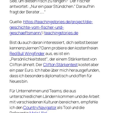
See, um diesen Fisch zu fangen?“ Der Fischer
antwortet: „Nur ein paar Stündchen.“ Daraufhin
fragt der Berater…..“
Quelle:
https://teachingstories.de/project/die-
geschichte-vom-fischer-und-
geschaeftsmann/
|
teachingstories.de
Bist du auch daran interessiert, dich selbst besser
kennenzulernen? Dann probiere den kostenfreien
Red Bull Wingfinder
aus, es ist ein
„Persönlichkeitstest“, der einem Stärkentest von
Clifton ähnelt. Der
Clifton Stärkentest
kostet aber
ein paar Euro. Ich habe über mich herausgefunden,
dass ich besonders diplomatisch und offen für
Neues bin.
Für Unternehmen und Teams, die aus
unterschiedlichen Ländern kommen und die Arbeit
mit verschiedenen Kulturen bereichern, empfehle
ich den
Country Navigator
als Tool und die