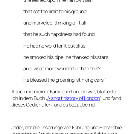
that set the limit to his ground,
and marveled, thinking of it all,
that he such happiness had found.
He had no word for it but bliss;
he smoked his pipe; he thanked his stars;
and, what more wonderful than this?
He blessed the groaning, stinking cars.“
Als ich mit meiner Familie in London war, blätterte
ich in dem Buch „
A short history of London
“ und fand
dieses Gedicht. Ich fand es bezaubernd.
Jeder, der die Ursprünge von Führung und Hierarchie