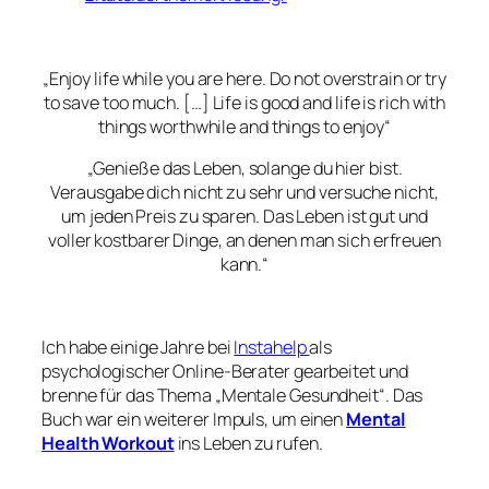
„Enjoy life while you are here. Do not overstrain or try
to save too much. […] Life is good and life is rich with
things worthwhile and things to enjoy“
„Genieße das Leben, solange du hier bist.
Verausgabe dich nicht zu sehr und versuche nicht,
um jeden Preis zu sparen. Das Leben ist gut und
voller kostbarer Dinge, an denen man sich erfreuen
kann.“
Ich habe einige Jahre bei
Instahelp
als
psychologischer Online-Berater gearbeitet und
brenne für das Thema „Mentale Gesundheit“. Das
Buch war ein weiterer Impuls, um einen
Mental
Health Workout
ins Leben zu rufen.