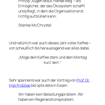
Prinzip ‚Augen drauf, Hände weg‘ – als
Ermöglicher, der das Ökosystem schafft
und pflegt, in dem die Organisation erst
richtig aufblühen kann.
Stanley McChrystal
Und natürlich war auch dieses Jahr voller Kaffee –
von scheußlich bis herausragend war alles dabei.
„Möge dein Kaffee stark und dein Montag
kurz sein.“
Sehr spannend war auch der Vortrag von
Prof. Dr.
Ingo Froböse
bei opta data in Essen:
Wir haben kein Belastungsproblem. Wir
haben ein Regenerationsproblem.