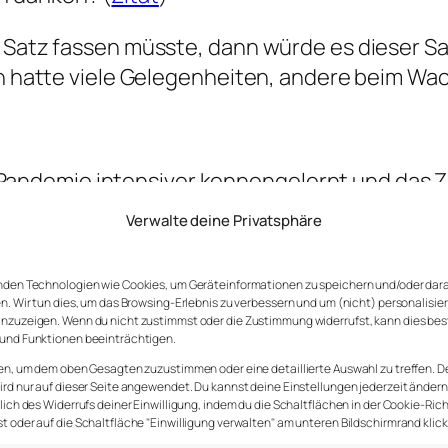
n Satz fassen müsste, dann würde es dieser S
Ich hatte viele Gelegenheiten, andere beim W
-Pandemie intensiver kennengelernt und das
s Miteinander unkomplizierter gestaltet.
Verwalte deine Privatsphäre
nden Technologien wie Cookies, um Geräteinformationen zu speichern und/oder dar
n. Wir tun dies, um das Browsing-Erlebnis zu verbessern und um (nicht) personalisie
e sie sich aus ihrem Gedankenkarussell befrei
nzuzeigen. Wenn du nicht zustimmst oder die Zustimmung widerrufst, kann dies be
und Funktionen beeinträchtigen.
ch bei ihren Partnern und Kindern sind. Eini
en, um dem oben Gesagten zuzustimmen oder eine detaillierte Auswahl zu treffen. D
Arbeit als nächstes passiert.
rd nur auf dieser Seite angewendet. Du kannst deine Einstellungen jederzeit ändern
lich des Widerrufs deiner Einwilligung, indem du die Schaltflächen in der Cookie-Rich
 oder auf die Schaltfläche "Einwilligung verwalten" am unteren Bildschirmrand klick