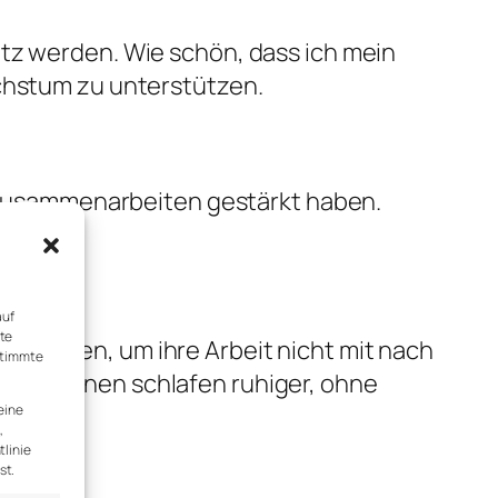
atz werden. Wie schön, dass ich mein
achstum zu unterstützen.
 Zusammenarbeiten gestärkt haben.
auf
rte
en können, um ihre Arbeit nicht mit nach
stimmte
ge von ihnen schlafen ruhiger, ohne
eine
,
tlinie
st.