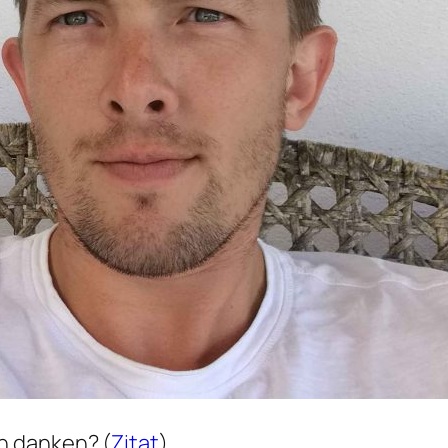
n danken? (
Zitat
)