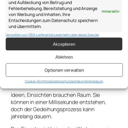
und Aufdeckung von Betrug und
Zeit und Raum zum
Fehlerbehebung, Bereitstellung und Anzeige
Immer aktiv
von Werbung und Inhalten, Ihre
Denken
Entscheidungen zum Datenschutz speichern
und übermitteln.
Die Vielbeschäftigten werden es nicht
Verwalten von 1369-Lieferanten
Lese mehr über diese Zwecke
verstehen. Die Ignoranten werden es
Akzeptieren
weiterhin ignorieren. Denken braucht Zeit
und Raum. Der psychologische Raum, in dem
Ablehnen
man nicht krähen muss und nicht angekräht
wird. Momente der inneren Stille, in denen
Optionen verwalten
nicht hektisch nach Beute und Zielen gejagt
Cookie-Richtlinie
Datenschutzerklärung
Impressum
wird.
Ideen, Einsichten brauchen Raum. Sie
können in einer Millisekunde entstehen,
doch der Gedeihungsprozess kann
jahrelang dauern.