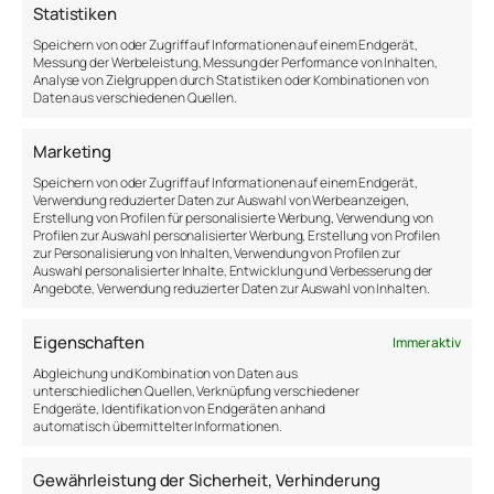
dem nichts passiert. Nichts.
Statistiken
Augenscheinlich. Während du jetzt dasitzt
Speichern von oder Zugriff auf Informationen auf einem Endgerät,
und diese Zeilen liest, in diesem Moment
Messung der Werbeleistung, Messung der Performance von Inhalten,
Analyse von Zielgruppen durch Statistiken oder Kombinationen von
geht so viel vor sich. Werde dir bewusst, was
Daten aus verschiedenen Quellen.
dir durch den Kopf geht. Diese Wörter
arbeiten in dir. Sie lösen in dir etwas aus. Sie
Marketing
wirbeln etwas auf – anderes lassen sie
Speichern von oder Zugriff auf Informationen auf einem Endgerät,
unangetastet.
Verwendung reduzierter Daten zur Auswahl von Werbeanzeigen,
Erstellung von Profilen für personalisierte Werbung, Verwendung von
Profilen zur Auswahl personalisierter Werbung, Erstellung von Profilen
In jeder Minute, die still erscheint, passiert
zur Personalisierung von Inhalten, Verwendung von Profilen zur
Auswahl personalisierter Inhalte, Entwicklung und Verbesserung der
sehr viel. Wie in einem Fluss, der
Angebote, Verwendung reduzierter Daten zur Auswahl von Inhalten.
bewegungslos wirkt, geht eine Menge vor,
selbst wenn die Oberfläche sich kaum
Eigenschaften
Immer aktiv
bewegt. Unter der Oberfläche kann eine
Abgleichung und Kombination von Daten aus
gewaltige Strömung fließen – so auch im
unterschiedlichen Quellen, Verknüpfung verschiedener
Endgeräte, Identifikation von Endgeräten anhand
Gehirn von Digisseus. In den 5 Minuten, in
automatisch übermittelter Informationen.
denen er Raum hat, um zu reflektieren, kann
eine Menge passieren.
Gewährleistung der Sicherheit, Verhinderung