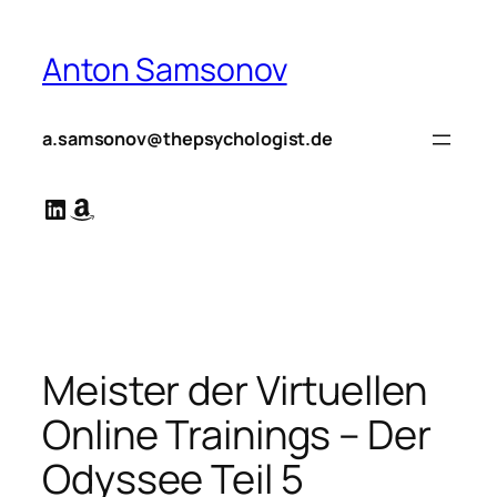
Zum
Inhalt
Anton Samsonov
springen
a.samsonov@thepsychologist.de
LinkedIn
Amazon
Meister der Virtuellen
Online Trainings – Der
Odyssee Teil 5