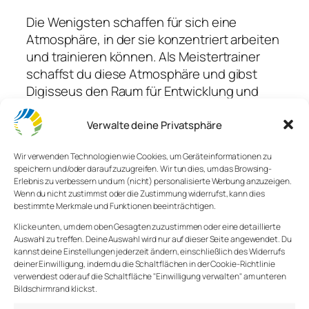
Die Wenigsten schaffen für sich eine
Atmosphäre, in der sie konzentriert arbeiten
und trainieren können. Als Meistertrainer
schaffst du diese Atmosphäre und gibst
Digisseus den Raum für Entwicklung und
Reflexion.
Verwalte deine Privatsphäre
Erst in der Ruhe entstehen neue
Verbindungen. Erst in der Stille gedeihen
Wir verwenden Technologien wie Cookies, um Geräteinformationen zu
speichern und/oder darauf zuzugreifen. Wir tun dies, um das Browsing-
neue Pflanzen und Lebewesen. Ein
Erlebnis zu verbessern und um (nicht) personalisierte Werbung anzuzeigen.
chaotischer Sturm sorgt für die Mischung
Wenn du nicht zustimmst oder die Zustimmung widerrufst, kann dies
der Samen, doch erst in der Ruhe beginnen
bestimmte Merkmale und Funktionen beeinträchtigen.
die Keime zu wachsen.
Klicke unten, um dem oben Gesagten zuzustimmen oder eine detaillierte
Auswahl zu treffen. Deine Auswahl wird nur auf dieser Seite angewendet. Du
kannst deine Einstellungen jederzeit ändern, einschließlich des Widerrufs
Unter der Oberfläche
deiner Einwilligung, indem du die Schaltflächen in der Cookie-Richtlinie
verwendest oder auf die Schaltfläche "Einwilligung verwalten" am unteren
Bildschirmrand klickst.
Zu wenig wird der Zustand geschätzt, in