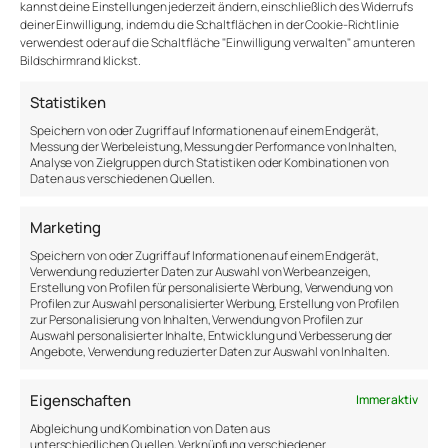
kannst deine Einstellungen jederzeit ändern, einschließlich des Widerrufs
Der Eigentümer dieser Website ist:
deiner Einwilligung, indem du die Schaltflächen in der Cookie-Richtlinie
Anton Samsonov
verwendest oder auf die Schaltfläche "Einwilligung verwalten" am unteren
Lenaustr.21, 40470 Düsseldorf
Bildschirmrand klickst.
Deutschland
E-Mail:
a.samsonov@
thepsychologist.de
Statistiken
Telefonnummer: +4915783790200
Speichern von oder Zugriff auf Informationen auf einem Endgerät,
1. Allgemein
Messung der Werbeleistung, Messung der Performance von Inhalten,
Analyse von Zielgruppen durch Statistiken oder Kombinationen von
1.1 Der Beruf oder die Tätigkeiten, die auf dieser Website
Daten aus verschiedenen Quellen.
dargestellt werden, erfordern ein bestimmtes Diplom, wie
hier angegeben:
Marketing
Psychologe, dieses Diplom oder diese Berufsbezeichnung
wurde in Deutschland verliehen.
Speichern von oder Zugriff auf Informationen auf einem Endgerät,
Verwendung reduzierter Daten zur Auswahl von Werbeanzeigen,
Wir sind bereit oder verpflichtet, an
Erstellung von Profilen für personalisierte Werbung, Verwendung von
Streitbeilegungsverfahren vor einer
Profilen zur Auswahl personalisierter Werbung, Erstellung von Profilen
Verbraucherschlichtungsstelle teilzunehmen.
zur Personalisierung von Inhalten, Verwendung von Profilen zur
Auswahl personalisierter Inhalte, Entwicklung und Verbesserung der
2. Die folgenden Angaben sind nach deutscher
Angebote, Verwendung reduzierter Daten zur Auswahl von Inhalten.
Gesetzgebung zwingend erforderlich.
Eigenschaften
Immer aktiv
Abgleichung und Kombination von Daten aus
unterschiedlichen Quellen, Verknüpfung verschiedener