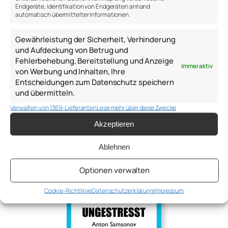
Endgeräte, Identifikation von Endgeräten anhand
Anton Samsonov
automatisch übermittelter Informationen.
Gewährleistung der Sicherheit, Verhinderung
a.samsonov@thepsychologist.de
und Aufdeckung von Betrug und
Fehlerbehebung, Bereitstellung und Anzeige
Sprache: DE | EN | RU
Immer aktiv
von Werbung und Inhalten, Ihre
2017-2026
Entscheidungen zum Datenschutz speichern
und übermitteln.
Über mich
Verwalten von 1369-Lieferanten
Lese mehr über diese Zwecke
Blog
Impressum
Akzeptieren
Ablehnen
Optionen verwalten
Cookie-Richtlinie
Datenschutzerklärung
Impressum