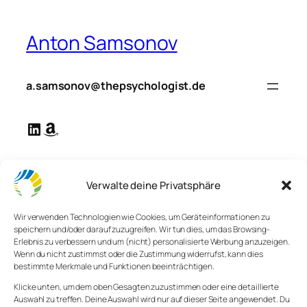
Zum
Inhalt
Anton Samsonov
springen
a.samsonov@thepsychologist.de
LinkedIn
Amazon
Verwalte deine Privatsphäre
Wir verwenden Technologien wie Cookies, um Geräteinformationen zu
speichern und/oder darauf zuzugreifen. Wir tun dies, um das Browsing-
Impressum
Erlebnis zu verbessern und um (nicht) personalisierte Werbung anzuzeigen.
Wenn du nicht zustimmst oder die Zustimmung widerrufst, kann dies
bestimmte Merkmale und Funktionen beeinträchtigen.
Dieses Impressum wurde zuletzt am 5. September 2025
Klicke unten, um dem oben Gesagten zuzustimmen oder eine detaillierte
aktualisiert.
Auswahl zu treffen. Deine Auswahl wird nur auf dieser Seite angewendet. Du