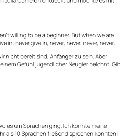
 von Julia Cameron entdeckt und möchte es mit
ren’t willing to be a beginner. But when we are
ve in, never give in, never, never, never, never.
r nicht bereit sind, Anfänger zu sein. Aber
 einem Gefühl jugendlicher Neugier belohnt. Gib
 wo es um Sprachen ging. Ich konnte meine
r als 10 Sprachen fließend sprechen konnten!