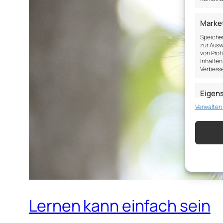
Marke
Speicher
zur Ausw
von Prof
Inhalten
Verbesse
Eigen
Verwalten
Abgleich
verschie
übermitt
Gewähr
Betrug
Werbun
speich
Lernen kann einfach sein