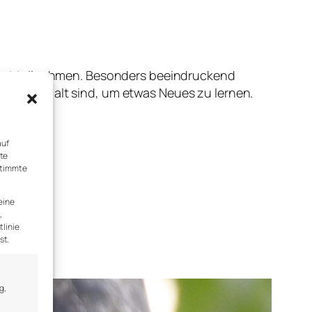
ent teilnehmen. Besonders beeindruckend
ss sie zu alt sind, um etwas Neues zu lernen.
auf
rte
stimmte
eine
,
tlinie
st.
g,