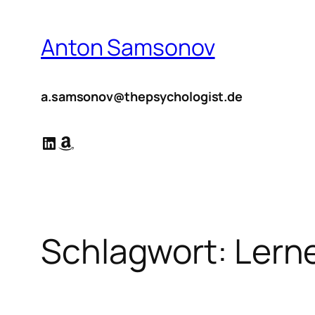
Zum
Inhalt
Anton Samsonov
springen
a.samsonov@thepsychologist.de
LinkedIn
Amazon
Schlagwort:
Lern