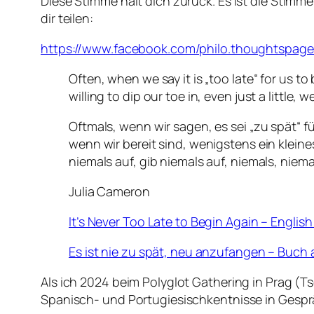
Diese Stimme hält dich zurück. Es ist die Stim
dir teilen:
https://www.facebook.com/philo.thoughtspage
Often, when we say it is „too late“ for us t
willing to dip our toe in, even just a little
Oftmals, wenn wir sagen, es sei „zu spät“ f
wenn wir bereit sind, wenigstens ein klein
niemals auf, gib niemals auf, niemals, niema
Julia Cameron
It’s Never Too Late to Begin Again – Englis
Es ist nie zu spät, neu anzufangen – Buch
Als ich 2024 beim Polyglot Gathering in Prag 
Spanisch- und Portugiesischkentnisse in Gesp