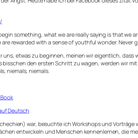
me der Angst. Heute habe ich bei Facebook dieses Zitat
/
o begin something, what we are really saying is that we a
, we are rewarded with a sense of youthful wonder. Never gi
ür uns, etwas zu beginnen, meinen wir eigentlich, dass wi
es bisschen den ersten Schritt zu wagen, werden wir mit
ls, niemals, niemals.
h Book
 auf Deutsch
(Tschechien) war, besuchte ich Workshops und Vorträge
rächen entwickeln und Menschen kennenlernen, die meh