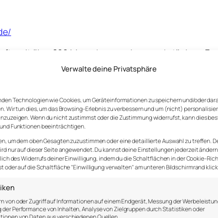
de/
urfte mit über 800 Menschen an einem mehrtägigen Ev
 und neue Sprachen lernen wollten. Sie sagten nicht, da
Verwalte deine Privatsphäre
ernten. Sie taten einfach das, was sie wollten.
nden Technologien wie Cookies, um Geräteinformationen zu speichern und/oder dar
n. Wir tun dies, um das Browsing-Erlebnis zu verbessern und um (nicht) personalisie
nzuzeigen. Wenn du nicht zustimmst oder die Zustimmung widerrufst, kann dies be
und Funktionen beeinträchtigen.
en, um dem oben Gesagten zuzustimmen oder eine detaillierte Auswahl zu treffen. D
rd nur auf dieser Seite angewendet. Du kannst deine Einstellungen jederzeit ändern
lich des Widerrufs deiner Einwilligung, indem du die Schaltflächen in der Cookie-Rich
 oder auf die Schaltfläche "Einwilligung verwalten" am unteren Bildschirmrand klick
tiken
n von oder Zugriff auf Informationen auf einem Endgerät, Messung der Werbeleistun
der Performance von Inhalten, Analyse von Zielgruppen durch Statistiken oder
tionen von Daten aus verschiedenen Quellen.