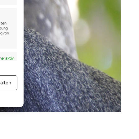
aten
ndung
ng von
er aktiv
alten
er aktiv