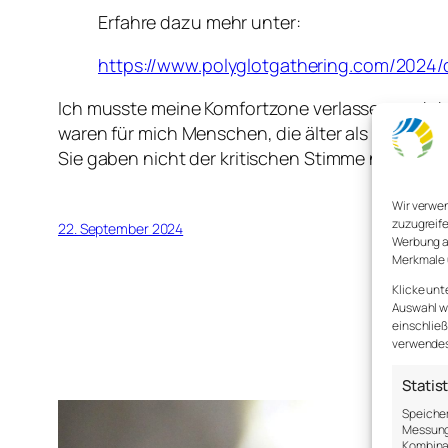
Erfahre dazu mehr unter:
https://www.polyglotgathering.com/2024/
Ich musste meine Komfortzone verlassen und d
waren für mich Menschen, die älter als 50 waren
Sie gaben nicht der kritischen Stimme nach. Sie l
Wir verwe
zuzugreife
22. September 2024
Werbung a
Merkmale 
Klicke unt
Auswahl wi
einschließ
verwendest
Statis
Speicher
Messung 
Kombina