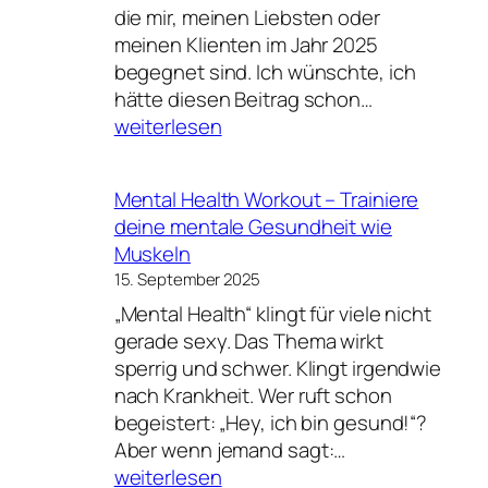
die mir, meinen Liebsten oder
meinen Klienten im Jahr 2025
begegnet sind. Ich wünschte, ich
Psychologie
hätte diesen Beitrag schon…
Personalent
weiterlesen
psychologi
Beratung
Mental Health Workout – Trainiere
–
deine mentale Gesundheit wie
Hilfreiche
Muskeln
Gedanken,
15. September 2025
Ideen,
„Mental Health“ klingt für viele nicht
Links,
gerade sexy. Das Thema wirkt
Bücher
sperrig und schwer. Klingt irgendwie
und
nach Krankheit. Wer ruft schon
Modelle
begeistert: „Hey, ich bin gesund!“?
des
Mental
Aber wenn jemand sagt:…
Jahres
Health
weiterlesen
2025