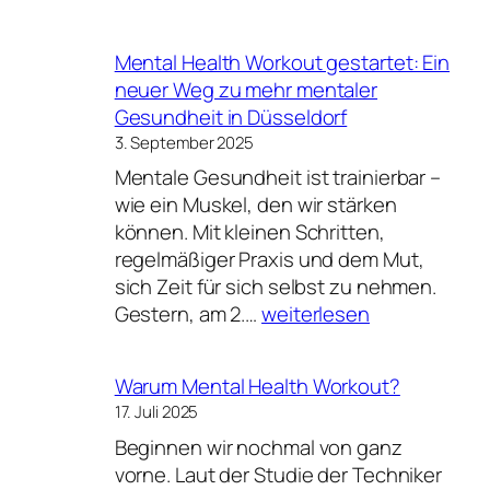
Workout
von
–
Anton
Mental Health Workout gestartet: Ein
Trainiere
Samsonov
neuer Weg zu mehr mentaler
deine
Gesundheit in Düsseldorf
mentale
3. September 2025
Gesundheit
Mentale Gesundheit ist trainierbar –
wie
wie ein Muskel, den wir stärken
Muskeln
können. Mit kleinen Schritten,
regelmäßiger Praxis und dem Mut,
sich Zeit für sich selbst zu nehmen.
Mental
Gestern, am 2.…
weiterlesen
Health
Workout
Warum Mental Health Workout?
gestartet:
17. Juli 2025
Ein
Beginnen wir nochmal von ganz
neuer
vorne. Laut der Studie der Techniker
Weg