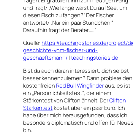
Tagen. Er gratuliert ihm zum heutigen Fang
und fragt: „Wie lange warst Du auf See, um
diesen Fisch zu fangen?“ Der Fischer
antwortet: „Nur ein paar Stündchen.“
Daraufhin fragt der Berater…..“
Quelle:
https://teachingstories.de/project/di
geschichte-vom-fischer-und-
geschaeftsmann/
|
teachingstories.de
Bist du auch daran interessiert, dich selbst
besser kennenzulernen? Dann probiere den
kostenfreien
Red Bull Wingfinder
aus, es ist
ein „Persönlichkeitstest“, der einem
Stärkentest von Clifton ähnelt. Der
Clifton
Stärkentest
kostet aber ein paar Euro. Ich
habe über mich herausgefunden, dass ich
besonders diplomatisch und offen für Neue
bin.