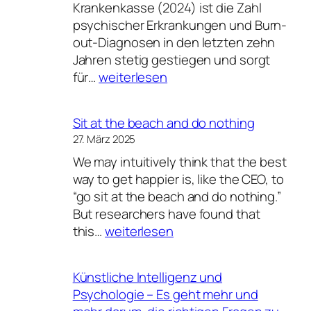
Krankenkasse (2024) ist die Zahl
zu
psychischer Erkrankungen und Burn-
mehr
out-Diagnosen in den letzten zehn
mentaler
Jahren stetig gestiegen und sorgt
Gesundheit
Warum
für…
weiterlesen
in
Mental
Düsseldorf
Health
Sit at the beach and do nothing
Workout?
27. März 2025
We may intuitively think that the best
way to get happier is, like the CEO, to
“go sit at the beach and do nothing.”
But researchers have found that
Sit
this…
weiterlesen
at
the
Künstliche Intelligenz und
beach
Psychologie – Es geht mehr und
and