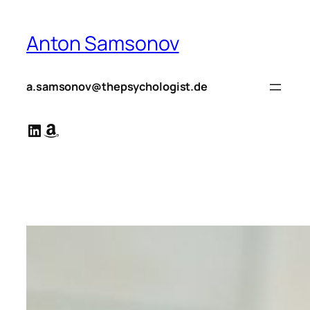
Zum
Inhalt
Anton Samsonov
springen
a.samsonov@thepsychologist.de
LinkedIn
Amazon