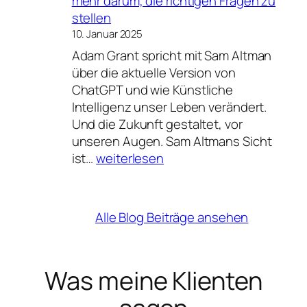
mehr darum, die richtigen Fragen zu
do
stellen
nothing
10. Januar 2025
Adam Grant spricht mit Sam Altman
über die aktuelle Version von
ChatGPT und wie Künstliche
Intelligenz unser Leben verändert.
Und die Zukunft gestaltet, vor
unseren Augen. Sam Altmans Sicht
Künstliche
ist…
weiterlesen
Intelligenz
und
Psychologie
Alle Blog Beiträge ansehen
–
Es
geht
Was meine Klienten
mehr
und