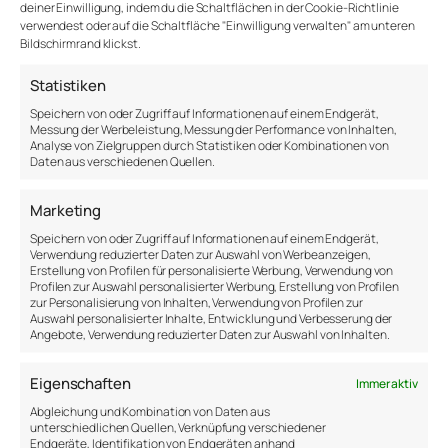
Lamott empfiehlt: „Embrace your shitty first
deiner Einwilligung, indem du die Schaltflächen in der Cookie-Richtlinie
draft“. Mach den ersten Entwurf, egal wie
verwendest oder auf die Schaltfläche "Einwilligung verwalten" am unteren
Bildschirmrand klickst.
schlecht er wird. Gönn dir einen ersten
shitty Schritt. Das ist okay. Nutze ihn, um
Statistiken
einen etwas besseren zweiten Versuch zu
Speichern von oder Zugriff auf Informationen auf einem Endgerät,
machen. Ob es nun um das Schreiben geht
Messung der Werbeleistung, Messung der Performance von Inhalten,
Analyse von Zielgruppen durch Statistiken oder Kombinationen von
(worüber Anne schreibt), um einen Pitch,
Daten aus verschiedenen Quellen.
Vortrag oder ein neues Hobby. Erlaube dir
den ersten shitty Schritt zu machen und
Marketing
trickse deinen Perfektionismus aus.
Speichern von oder Zugriff auf Informationen auf einem Endgerät,
Verwendung reduzierter Daten zur Auswahl von Werbeanzeigen,
Erstellung von Profilen für personalisierte Werbung, Verwendung von
Profilen zur Auswahl personalisierter Werbung, Erstellung von Profilen
zur Personalisierung von Inhalten, Verwendung von Profilen zur
Auswahl personalisierter Inhalte, Entwicklung und Verbesserung der
Angebote, Verwendung reduzierter Daten zur Auswahl von Inhalten.
Eigenschaften
Immer aktiv
←
Klarheit vor Schönheit
Entspannt und
Abgleichung und Kombination von Daten aus
– Effektive Kommunikation
gelassen zu sein,
unterschiedlichen Quellen, Verknüpfung verschiedener
für Führungskräfte
ist einfach
→
Endgeräte, Identifikation von Endgeräten anhand