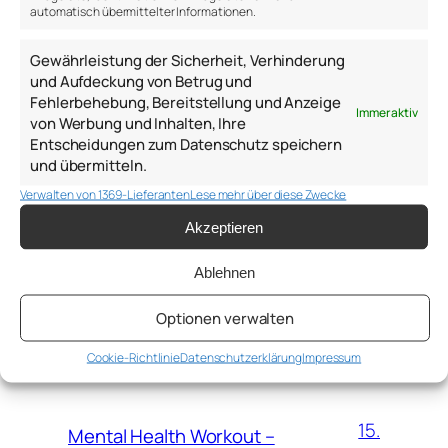
automatisch übermittelter Informationen.
Gewährleistung der Sicherheit, Verhinderung
und Aufdeckung von Betrug und
Fehlerbehebung, Bereitstellung und Anzeige
Immer aktiv
von Werbung und Inhalten, Ihre
Entscheidungen zum Datenschutz speichern
WEITERE BEITRÄGE
und übermitteln.
Verwalten von 1369-Lieferanten
Lese mehr über diese Zwecke
Psychologie,
Akzeptieren
Personalentwicklung,
6.
psychologische Beratung –
Ablehnen
Januar
Hilfreiche Gedanken, Ideen,
Links, Bücher und Modelle des
2026
Jahres 2025 von Anton
Optionen verwalten
Samsonov
Cookie-Richtlinie
Datenschutzerklärung
Impressum
15.
Mental Health Workout –