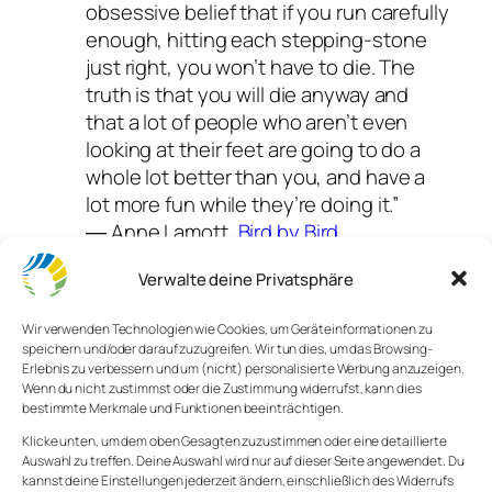
obsessive belief that if you run carefully
enough, hitting each stepping-stone
just right, you won’t have to die. The
truth is that you will die anyway and
that a lot of people who aren’t even
looking at their feet are going to do a
whole lot better than you, and have a
lot more fun while they’re doing it.”
― Anne Lamott,
Bird by Bird
Es perfekt machen zu wollen, kann
Verwalte deine Privatsphäre
Kreativität und Originalität im Keim ersticken.
Wir verwenden Technologien wie Cookies, um Geräteinformationen zu
Es sofort richtig machen zu wollen, tötet
speichern und/oder darauf zuzugreifen. Wir tun dies, um das Browsing-
Motivation. Wenn man es schon nicht
Erlebnis zu verbessern und um (nicht) personalisierte Werbung anzuzeigen.
perfekt machen kann, warum soll man es
Wenn du nicht zustimmst oder die Zustimmung widerrufst, kann dies
bestimmte Merkmale und Funktionen beeinträchtigen.
dann überhaupt machen?
Klicke unten, um dem oben Gesagten zuzustimmen oder eine detaillierte
Mach es trotzdem. Mach es, wie Anne
Auswahl zu treffen. Deine Auswahl wird nur auf dieser Seite angewendet. Du
kannst deine Einstellungen jederzeit ändern, einschließlich des Widerrufs