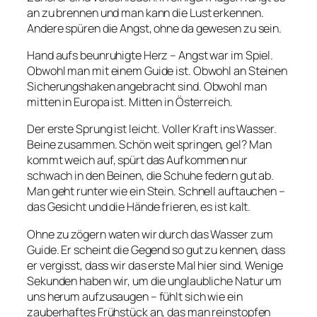
an zu brennen und man kann die Lust erkennen.
Andere spüren die Angst, ohne da gewesen zu sein.
Hand aufs beunruhigte Herz – Angst war im Spiel.
Obwohl man mit einem Guide ist. Obwohl an Steinen
Sicherungshaken angebracht sind. Obwohl man
mitten in Europa ist. Mitten in Österreich.
Der erste Sprung ist leicht. Voller Kraft ins Wasser.
Beine zusammen. Schön weit springen, gel? Man
kommt weich auf, spürt das Aufkommen nur
schwach in den Beinen, die Schuhe federn gut ab.
Man geht runter wie ein Stein. Schnell auftauchen –
das Gesicht und die Hände frieren, es ist kalt.
Ohne zu zögern waten wir durch das Wasser zum
Guide. Er scheint die Gegend so gut zu kennen, dass
er vergisst, dass wir das erste Mal hier sind. Wenige
Sekunden haben wir, um die unglaubliche Natur um
uns herum aufzusaugen – fühlt sich wie ein
zauberhaftes Frühstück an, das man reinstopfen