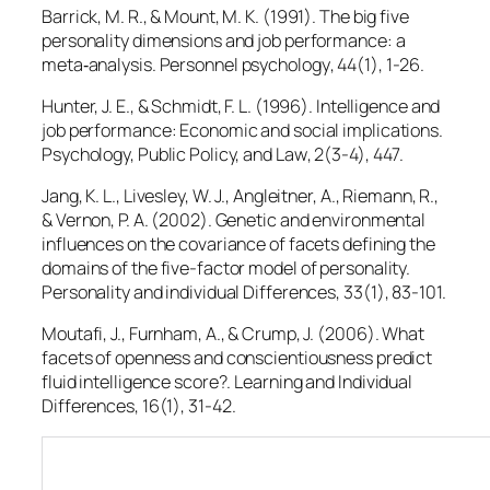
Barrick, M. R., & Mount, M. K. (1991). The big five
personality dimensions and job performance: a
meta‐analysis.
Personnel psychology
,
44
(1), 1-26.
Hunter, J. E., & Schmidt, F. L. (1996). Intelligence and
job performance: Economic and social implications.
Psychology, Public Policy, and Law
,
2
(3-4), 447.
Jang, K. L., Livesley, W. J., Angleitner, A., Riemann, R.,
& Vernon, P. A. (2002). Genetic and environmental
influences on the covariance of facets defining the
domains of the five-factor model of personality.
Personality and individual Differences
,
33
(1), 83-101.
Moutafi, J., Furnham, A., & Crump, J. (2006). What
facets of openness and conscientiousness predict
fluid intelligence score?.
Learning and Individual
Differences
,
16
(1), 31-42.