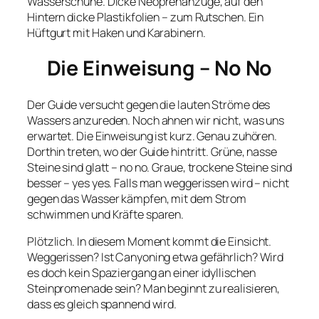
Wasserschuhe. Dicke Neoprenanzüge, auf den
Hintern dicke Plastikfolien – zum Rutschen. Ein
Hüftgurt mit Haken und Karabinern.
Die Einweisung – No No
Der Guide versucht gegen die lauten Ströme des
Wassers anzureden. Noch ahnen wir nicht, was uns
erwartet. Die Einweisung ist kurz. Genau zuhören.
Dorthin treten, wo der Guide hintritt. Grüne, nasse
Steine sind glatt – no no. Graue, trockene Steine sind
besser – yes yes. Falls man weggerissen wird – nicht
gegen das Wasser kämpfen, mit dem Strom
schwimmen und Kräfte sparen.
Plötzlich. In diesem Moment kommt die Einsicht.
Weggerissen? Ist Canyoning etwa gefährlich? Wird
es doch kein Spaziergang an einer idyllischen
Steinpromenade sein? Man beginnt zu realisieren,
dass es gleich spannend wird.