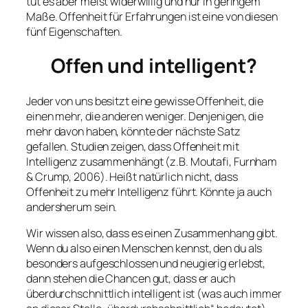
tut es aber meist widerwillig und nur in geringem
Maße. Offenheit für Erfahrungen ist eine von diesen
fünf Eigenschaften.
Offen und intelligent?
Jeder von uns besitzt eine gewisse Offenheit, die
einen mehr, die anderen weniger. Denjenigen, die
mehr davon haben, könnte der nächste Satz
gefallen. Studien zeigen, dass Offenheit mit
Intelligenz zusammenhängt (z.B. Moutafi, Furnham
& Crump, 2006). Heißt natürlich nicht, dass
Offenheit zu mehr Intelligenz führt. Könnte ja auch
andersherum sein.
Wir wissen also, dass es einen Zusammenhang gibt.
Wenn du also einen Menschen kennst, den du als
besonders aufgeschlossen und neugierig erlebst,
dann stehen die Chancen gut, dass er auch
überdurchschnittlich intelligent ist (was auch immer