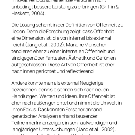
innovativen Job scheinen die Personen nicht
unbedingt bessere Leistung zu erbringen (Griffin &
Hesketh, 2004).
Die Lösung scheint in der Definition von Offenheit zu
liegen. Denn die Forschung zeigt, dass Offenheit
eine Dimension ist, die von internal bis external
reicht (Jang et al., 2002). Manche Menschen
tendieren eher zu einer internalen Offenheit und
sind gegenüber Fantasien, Ästhetik und Gefühlen
aufgeschlossen. Diese Art von Offenheit ist eher
nach innen gerichtet und reflektierend.
Andere könnte man als external Neugierige
bezeichnen, denn sie sehnen sich nach neuen
Handlungen, Werten und Ideen. Ihre Offenheit ist
eher nach außen gerichtet und nimmt die Umwelt in
ihren Fokus. Das konnten Forscher anhand
genetischer Analysen anhand tausender
TeilnehmerInnen zeigen, in sehr aufwendigen und
langjährigen Untersuchungen (Jang et al., 2002).