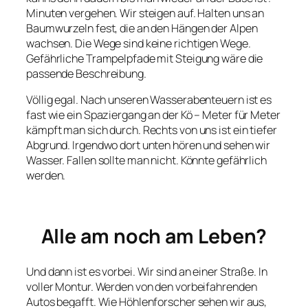
Minuten vergehen. Wir steigen auf. Halten uns an
Baumwurzeln fest, die an den Hängen der Alpen
wachsen. Die Wege sind keine richtigen Wege.
Gefährliche Trampelpfade mit Steigung wäre die
passende Beschreibung.
Völlig egal. Nach unseren Wasserabenteuern ist es
fast wie ein Spaziergang an der Kö – Meter für Meter
kämpft man sich durch. Rechts von uns ist ein tiefer
Abgrund. Irgendwo dort unten hören und sehen wir
Wasser. Fallen sollte man nicht. Könnte gefährlich
werden.
Alle am noch am Leben?
Und dann ist es vorbei. Wir sind an einer Straße. In
voller Montur. Werden von den vorbeifahrenden
Autos begafft. Wie Höhlenforscher sehen wir aus,