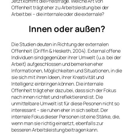
Jetzt kommt die Preisfrage. Welche Art von
Offenheit trägt eher zu Arbeitsleistung bei der
Arbeit bei – die internale oder die externale?
Innen oder außen?
Die Studien deuten in Richtung der externalen
Offenheit (Griffin & Hesketh, 2004). External offene
Individuen sind gegenüber ihrer Umwelt (u.a. bei der
Arbeit) aufgeschlossen und bemerken eher
Informationen, Möglichkeiten und Situationen, in die
sie sich mit ihren Ideen, ihrer Kreativität und
Intelligenz einbringen können. Die internale
Offenheit trägt eher dazu bei, dass sich der Fokus
nach innen richtet und reflektierend ist. Die
unmittelbare Umwelt ist für diese Pesonen nicht so
interessant – sie ruhen eher in sich selbst. Der
internale Fokus dieser Personen ist eine Stärke, die,
wenn man sie richtig einsetzt, ebenfalls zur
besseren Arbeitsleistung beitragen kann.