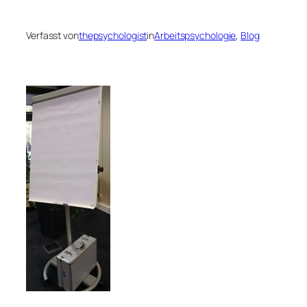
Verfasst von
thepsychologist
in
Arbeitspsychologie
, 
Blog