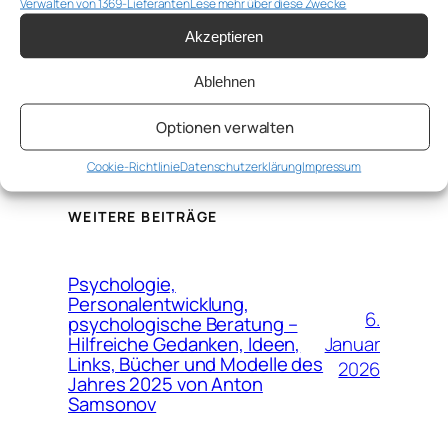
Verwalten von 1369-Lieferanten
Lese mehr über diese Zwecke
Leadership – Mit
Gesprächsführung
extremer Beteiligung zum
Akzeptieren
aus Gewohnheit
Erfolg
→
Ablehnen
Optionen verwalten
Cookie-Richtlinie
Datenschutzerklärung
Impressum
WEITERE BEITRÄGE
Psychologie,
Personalentwicklung,
6.
psychologische Beratung –
Januar
Hilfreiche Gedanken, Ideen,
Links, Bücher und Modelle des
2026
Jahres 2025 von Anton
Samsonov