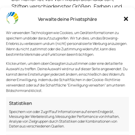
Stiften verschiedenster Größen, Farben und
Beschaffenheit. Kreppband zum Befestigen,
Verwalte deine Privatsphäre
Nadeln zum Pinnen, Post-Its zum Kleben.
Tools zum Visualisieren – wohin die Reise
Wir verwenden Technologien wie Cookies, um Geräteinformationen zu
auch geht, das Werkzeug ist da.
speichern und/oder darauf zuzugreifen. Wir tun dies, um das Browsing-
Erlebnis zu verbessern und um (nicht) personalisierte Werbung anzuzeigen.
Ein Basic. Ein Must-Have. Und dennoch
Wenn du nicht zustimmst oder die Zustimmung widerrufst, kann dies
bestimmte Merkmale und Funktionen beeinträchtigen.
keine Selbstverständlichkeit, dass er dort
steht. Von den Helfern im Hintergrund genau
Klicke unten, um dem oben Gesagten zuzustimmen oder eine detaillierte
Auswahl zu treffen. Deine Auswahl wird nur auf dieser Seite angewendet. Du
geprüft, aufgefüllt und an den Platz zu dem
kannst deine Einstellungen jederzeit ändern, einschließlich des Widerrufs
Zeitpunkt hingestellt, an dem man ihn
deiner Einwilligung, indem du die Schaltflächen in der Cookie-Richtlinie
verwendest oder auf die Schaltfläche "Einwilligung verwalten" am unteren
braucht.
Bildschirmrand klickst.
Statistiken
Speichern von oder Zugriff auf Informationen auf einem Endgerät,
Messung der Werbeleistung, Messung der Performance von Inhalten,
Analyse von Zielgruppen durch Statistiken oder Kombinationen von
Daten aus verschiedenen Quellen.