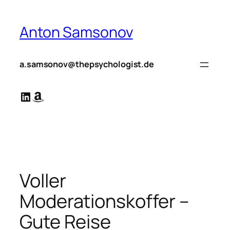
Zum
Inhalt
Anton Samsonov
springen
a.samsonov@thepsychologist.de
LinkedIn
Amazon
Voller
Moderationskoffer –
Gute Reise