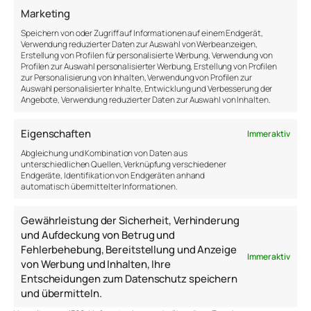
Marketing
Speichern von oder Zugriff auf Informationen auf einem Endgerät,
Verwendung reduzierter Daten zur Auswahl von Werbeanzeigen,
Erstellung von Profilen für personalisierte Werbung, Verwendung von
Profilen zur Auswahl personalisierter Werbung, Erstellung von Profilen
zur Personalisierung von Inhalten, Verwendung von Profilen zur
Auswahl personalisierter Inhalte, Entwicklung und Verbesserung der
Angebote, Verwendung reduzierter Daten zur Auswahl von Inhalten.
Eigenschaften
Immer aktiv
Abgleichung und Kombination von Daten aus
unterschiedlichen Quellen, Verknüpfung verschiedener
Endgeräte, Identifikation von Endgeräten anhand
Moderation
Moderieren
automatisch übermittelter Informationen.
Personalentwicklung
Training
Workshop
Gewährleistung der Sicherheit, Verhinderung
und Aufdeckung von Betrug und
Fehlerbehebung, Bereitstellung und Anzeige
Immer aktiv
von Werbung und Inhalten, Ihre
Entscheidungen zum Datenschutz speichern
und übermitteln.
Extreme Ownership in
←