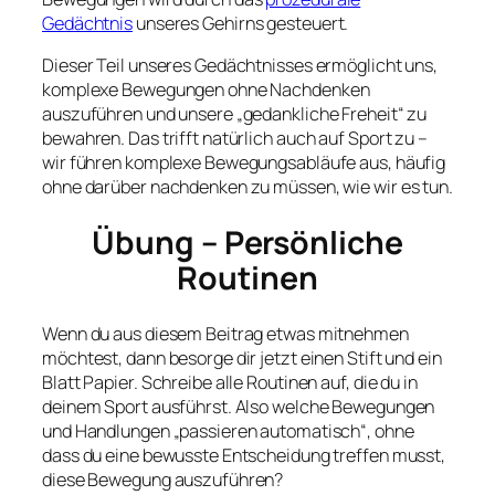
Gedächtnis
unseres Gehirns gesteuert.
Dieser Teil unseres Gedächtnisses ermöglicht uns,
komplexe Bewegungen ohne Nachdenken
auszuführen und unsere „gedankliche Freheit“ zu
bewahren. Das trifft natürlich auch auf Sport zu –
wir führen komplexe Bewegungsabläufe aus, häufig
ohne darüber nachdenken zu müssen, wie wir es tun.
Übung – Persönliche
Routinen
Wenn du aus diesem Beitrag etwas mitnehmen
möchtest, dann besorge dir jetzt einen Stift und ein
Blatt Papier. Schreibe alle Routinen auf, die du in
deinem Sport ausführst. Also welche Bewegungen
und Handlungen „passieren automatisch“, ohne
dass du eine bewusste Entscheidung treffen musst,
diese Bewegung auszuführen?