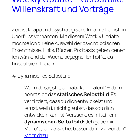
Willenskraft und Vorträge
Zeit ist knapp und psychologische Information ist im
Überfluss vorhanden. Mit diesem Weekly Update
möchte ich dir eine Auswahl der psychologischen
Erkenntnisse, Links, Bücher, Podcasts geben, denen
ich während der Woche begegne. Ich hoffe, du
findest sie hilfreich.
# Dynamisches Selbstbild
Wenn du sagst: „Ich habe kein Talent“ – dann
nennt sich das
statisches Selbstbild
. Es
verhindert, dass du dich entwickelst und
lernst, weil du nicht glaubst, dass du dich
entwickeln kannst. Versuche es mit einem
dynamischen Selbstbild
: „Ich gebe mir
Mühe“, „Ich versuche, besser darin zu werden“.
Mehr dazu