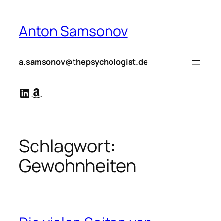
Zum
Inhalt
Anton Samsonov
springen
a.samsonov@thepsychologist.de
LinkedIn
Amazon
Schlagwort:
Gewohnheiten