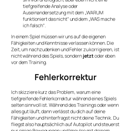
tiefgreifende Analyse oder
Auseinandersetzung mit dem „WARUM
funktioniert das nicht“ und dem „WAS mache
ich falsch“.
In einem Spiel müssen wir uns auf die eigenen
Fähigkeiten und Kenntnisse verlassen können. Die
Zeit, um nachzudenken und Fehler zu korrigieren, ist
nicht während des Spiels, sondern
jetzt
oder eben
vor dem Training.
Fehlerkorrektur
Ich skizziere kurz das Problem, warum eine
tiefgreifende Fehlerkorrektur während eines Spiels
selten sinnvoll ist. Während des Trainings oder wenn
alles gut läuft, dann verlässt du dich auf deine
Fähigkeiten und hinterfragst nicht deine Technik. Du
fliegst also hauptsächlich auf Autopilot und steuerst
nur einige Bewegungen und Impulse mit deinem