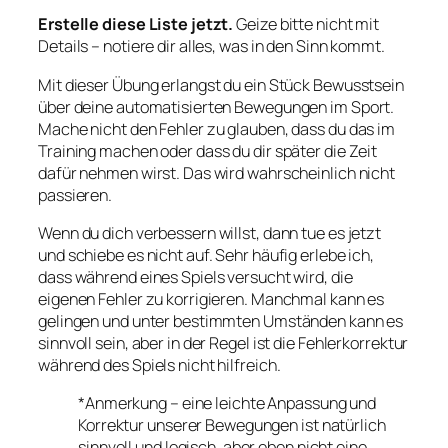
Erstelle diese Liste jetzt.
Geize bitte nicht mit
Details – notiere dir alles, was in den Sinn kommt.
Mit dieser Übung erlangst du ein Stück Bewusstsein
über deine automatisierten Bewegungen im Sport.
Mache nicht den Fehler zu glauben, dass du das im
Training machen oder dass du dir später die Zeit
dafür nehmen wirst. Das wird wahrscheinlich nicht
passieren.
Wenn du dich verbessern willst, dann tue es jetzt
und schiebe es nicht auf. Sehr häufig erlebe ich,
dass während eines Spiels versucht wird, die
eigenen Fehler zu korrigieren. Manchmal kann es
gelingen und unter bestimmten Umständen kann es
sinnvoll sein, aber in der Regel ist die Fehlerkorrektur
während des Spiels nicht hilfreich.
*Anmerkung – eine leichte Anpassung und
Korrektur unserer Bewegungen ist natürlich
sinnvoll und logisch, aber eben nicht eine