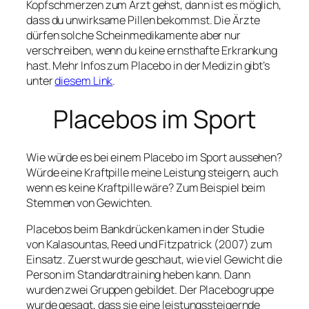
Kopfschmerzen zum Arzt gehst, dann ist es möglich,
dass du unwirksame Pillen bekommst. Die Ärzte
dürfen solche Scheinmedikamente aber nur
verschreiben, wenn du keine ernsthafte Erkrankung
hast. Mehr Infos zum Placebo in der Medizin gibt’s
unter
diesem Link
.
Placebos im Sport
Wie würde es bei einem Placebo im Sport aussehen?
Würde eine Kraftpille meine Leistung steigern, auch
wenn es keine Kraftpille wäre? Zum Beispiel beim
Stemmen von Gewichten.
Placebos beim Bankdrücken kamen in der Studie
von Kalasountas, Reed und Fitzpatrick (2007) zum
Einsatz. Zuerst wurde geschaut, wie viel Gewicht die
Person im Standardtraining heben kann. Dann
wurden zwei Gruppen gebildet. Der Placebogruppe
wurde gesagt, dass sie eine leistungssteigernde