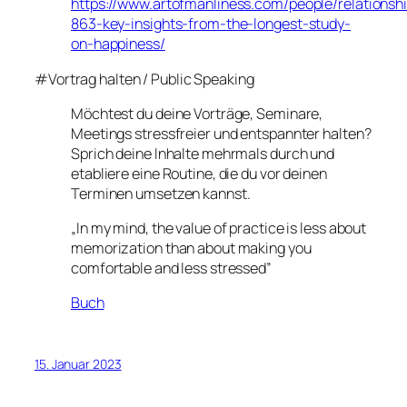
https://www.artofmanliness.com/people/relationsh
863-key-insights-from-the-longest-study-
on-happiness/
#Vortrag halten / Public Speaking
Möchtest du deine Vorträge, Seminare,
Meetings stressfreier und entspannter halten?
Sprich deine Inhalte mehrmals durch und
etabliere eine Routine, die du vor deinen
Terminen umsetzen kannst.
„In my mind, the value of practice is less about
memorization than about making you
comfortable and less stressed”
Buch
15. Januar 2023