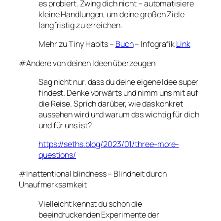
es probiert. Zwing dich nicht – automatisiere
kleine Handlungen, um deine großen Ziele
langfristig zu erreichen.
Mehr zu Tiny Habits –
Buch
– Infografik
Link
#Andere von deinen Ideen überzeugen
Sag nicht nur, dass du deine eigene Idee super
findest. Denke vorwärts und nimm uns mit auf
die Reise. Sprich darüber, wie das konkret
aussehen wird und warum das wichtig für dich
und für uns ist?
https://seths.blog/2023/01/three-more-
questions/
#Inattentional blindness – Blindheit durch
Unaufmerksamkeit
Vielleicht kennst du schon die
beeindruckenden Experimente der