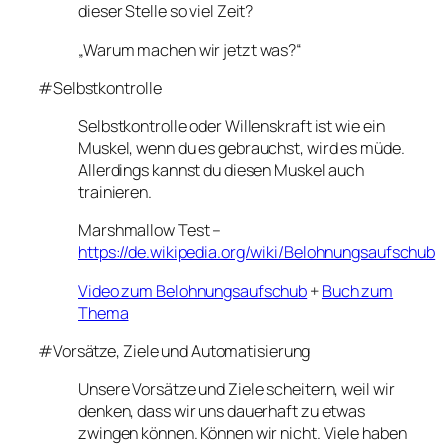
dieser Stelle so viel Zeit?
„Warum machen wir jetzt was?“
#Selbstkontrolle
Selbstkontrolle oder Willenskraft ist wie ein
Muskel, wenn du es gebrauchst, wird es müde.
Allerdings kannst du diesen Muskel auch
trainieren.
Marshmallow Test –
https://de.wikipedia.org/wiki/Belohnungsaufschub
Video zum Belohnungsaufschub
+
Buch zum
Thema
#Vorsätze, Ziele und Automatisierung
Unsere Vorsätze und Ziele scheitern, weil wir
denken, dass wir uns dauerhaft zu etwas
zwingen können. Können wir nicht. Viele haben