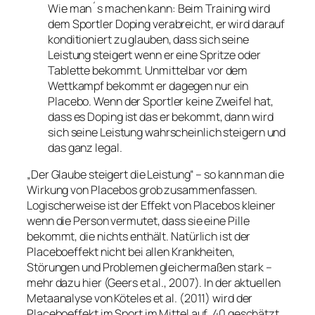
Wie man´s machen kann: Beim Training wird
dem Sportler Doping verabreicht, er wird darauf
konditioniert zu glauben, dass sich seine
Leistung steigert wenn er eine Spritze oder
Tablette bekommt. Unmittelbar vor dem
Wettkampf bekommt er dagegen nur ein
Placebo. Wenn der Sportler keine Zweifel hat,
dass es Doping ist das er bekommt, dann wird
sich seine Leistung wahrscheinlich steigern und
das ganz legal.
„Der Glaube steigert die Leistung“ – so kann man die
Wirkung von Placebos grob zusammenfassen.
Logischerweise ist der Effekt von Placebos kleiner
wenn die Person vermutet, dass sie eine Pille
bekommt, die nichts enthält. Natürlich ist der
Placeboeffekt nicht bei allen Krankheiten,
Störungen und Problemen gleichermaßen stark –
mehr dazu hier (Geers et al., 2007). In der aktuellen
Metaanalyse von Köteles et al. (2011) wird der
Placeboeffekt im Sport im Mittel auf .40 geschätzt