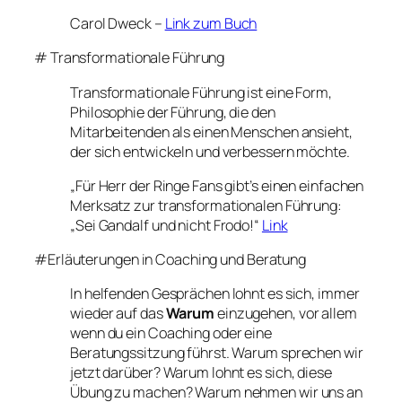
Carol Dweck –
Link zum Buch
# Transformationale Führung
Transformationale Führung ist eine Form,
Philosophie der Führung, die den
Mitarbeitenden als einen Menschen ansieht,
der sich entwickeln und verbessern möchte.
„Für Herr der Ringe Fans gibt’s einen einfachen
Merksatz zur transformationalen Führung:
„Sei Gandalf und nicht Frodo!“
Link
#Erläuterungen in Coaching und Beratung
In helfenden Gesprächen lohnt es sich, immer
wieder auf das
Warum
einzugehen, vor allem
wenn du ein Coaching oder eine
Beratungssitzung führst. Warum sprechen wir
jetzt darüber? Warum lohnt es sich, diese
Übung zu machen? Warum nehmen wir uns an