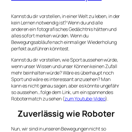
Kannst du dir vorstellen, in einer Welt zu leben, in der
kein Lernen notwendig ist? Wenn du und alle
anderen ein fotografisches Gedächtnis hätten und
alles sofort merken würden. Wenn du
Bewegungsabläufe nach einmaliger Wiederholung
perfekt ausführen könntest.
Kannst du dir vorstellen, wie Sport aussehen würde,
wenn unser Wissen und unser Können keinen Zufall
mehr beinhalten würde? Wäre es überhaupt noch
Sport und wäre es interessant anzusehen? Man
kann es nicht genau sagen, aber es könnte ungefähr
so aussehen…folge dem Link, um ein spannendes
Robotermatch zu sehen (
zum Youtube-Video
).
Zuverlässig wie Roboter
Nun, wir sind in unseren Bewegungen nicht so