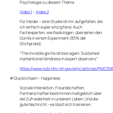
Psychologie zu diesem Thema
Video 1
–
Video 2
Für Insider – eine Studie ist mir aufgefallen, die
ich einfach super witzig fand. Auch
Fachexperten, wie Radiologen, übersehen den
Gorilla in einem Experiment (83% der
Stichprobe).
“The invisible gorilla strikes again: Sustained
inattentional blindness in expert observers”
https://www.ncbi.nlm.nih.gov/pmc/articles/PMC39
#Glücklichsein – Happiness
Soziale Interaktion, Freundschaften,
Partnerschaften bestimmen maßgeblich über
die Zufriedenheit in unserem Leben. Und die
gute Nachricht – es lässt sich trainieren.