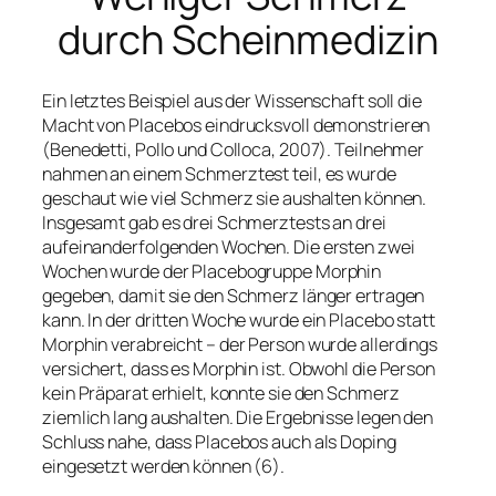
durch Scheinmedizin
Ein letztes Beispiel aus der Wissenschaft soll die
Macht von Placebos eindrucksvoll demonstrieren
(Benedetti, Pollo und Colloca, 2007). Teilnehmer
nahmen an einem Schmerztest teil, es wurde
geschaut wie viel Schmerz sie aushalten können.
Insgesamt gab es drei Schmerztests an drei
aufeinanderfolgenden Wochen. Die ersten zwei
Wochen wurde der Placebogruppe Morphin
gegeben, damit sie den Schmerz länger ertragen
kann. In der dritten Woche wurde ein Placebo statt
Morphin verabreicht – der Person wurde allerdings
versichert, dass es Morphin ist. Obwohl die Person
kein Präparat erhielt, konnte sie den Schmerz
ziemlich lang aushalten. Die Ergebnisse legen den
Schluss nahe, dass Placebos auch als Doping
eingesetzt werden können (6).