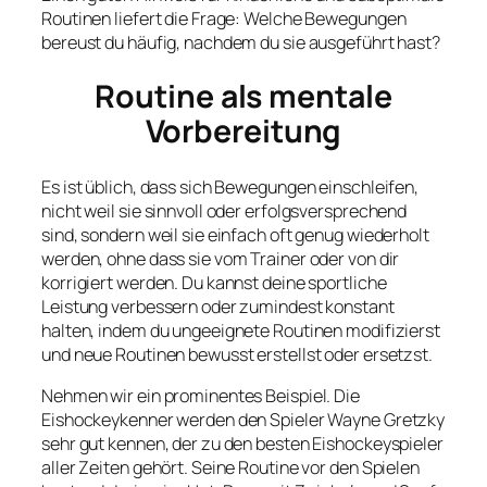
Routinen liefert die Frage: Welche Bewegungen
bereust du häufig, nachdem du sie ausgeführt hast?
Routine als mentale
Vorbereitung
Es ist üblich, dass sich Bewegungen einschleifen,
nicht weil sie sinnvoll oder erfolgsversprechend
sind, sondern weil sie einfach oft genug wiederholt
werden, ohne dass sie vom Trainer oder von dir
korrigiert werden. Du kannst deine sportliche
Leistung verbessern oder zumindest konstant
halten, indem du ungeeignete Routinen modifizierst
und neue Routinen bewusst erstellst oder ersetzst.
Nehmen wir ein prominentes Beispiel. Die
Eishockeykenner werden den Spieler Wayne Gretzky
sehr gut kennen, der zu den besten Eishockeyspieler
aller Zeiten gehört. Seine Routine vor den Spielen