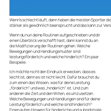
Wenn’s schlecht läuft, dann haben die meisten Sportler
stärker als gewöhnlich beansprucht und das kann zur Vers
Wenn du nun deine Routinen aufgeschrieben und dir
einen Überblick verschafft hast, dann kannst du an
die Modifizierung der Routinen gehen. Welche
Bewegungen und Handlungsmuster sind
leistungsförderlich und welche hinderlich? Ein paar
Beispiele:
Ich möchte nicht den Eindruck erwecken, dass es
leicht ist, denn es ist nicht leicht. Dafür brauchst du
zum einen das Wissen, was für deine Leistung
„förderlich“ und was „hinderlich“ ist. Und zum
anderen die Zeit und den Willen, es umzusetzen.
Welche Bewegungen und Handlungen sind für deine
Leistung förderlich und welche sind hinderlich?
Einen guten Hinweis für hinderliche und suboptimale