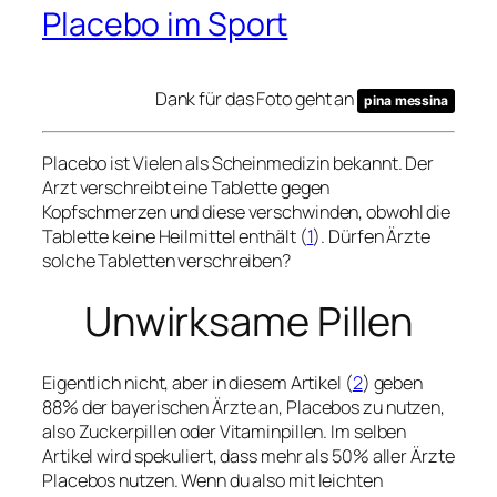
Placebo im Sport
Dank für das Foto geht an
pina messina
Placebo ist Vielen als Scheinmedizin bekannt. Der
Arzt verschreibt eine Tablette gegen
Kopfschmerzen und diese verschwinden, obwohl die
Tablette keine Heilmittel enthält (
1
). Dürfen Ärzte
solche Tabletten verschreiben?
Unwirksame Pillen
Eigentlich nicht, aber in diesem Artikel (
2
) geben
88% der bayerischen Ärzte an, Placebos zu nutzen,
also Zuckerpillen oder Vitaminpillen. Im selben
Artikel wird spekuliert, dass mehr als 50% aller Ärzte
Placebos nutzen. Wenn du also mit leichten