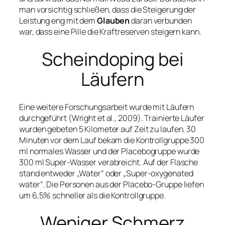
man vorsichtig schließen, dass die Steigerung der
Leistung eng mit dem
Glauben
daran verbunden
war, dass eine Pille die Kraftreserven steigern kann.
Scheindoping bei
Läufern
Eine weitere Forschungsarbeit wurde mit Läufern
durchgeführt (Wright et al., 2009). Trainierte Läufer
wurden gebeten 5 Kilometer auf Zeit zu laufen. 30
Minuten vor dem Lauf bekam die Kontrollgruppe 300
ml normales Wasser und der Placebogruppe wurde
300 ml Super-Wasser verabreicht. Auf der Flasche
stand entweder „Water“ oder „Super-oxygenated
water“. Die Personen aus der Placebo-Gruppe liefen
um 6,5% schneller als die Kontrollgruppe.
Weniger Schmerz