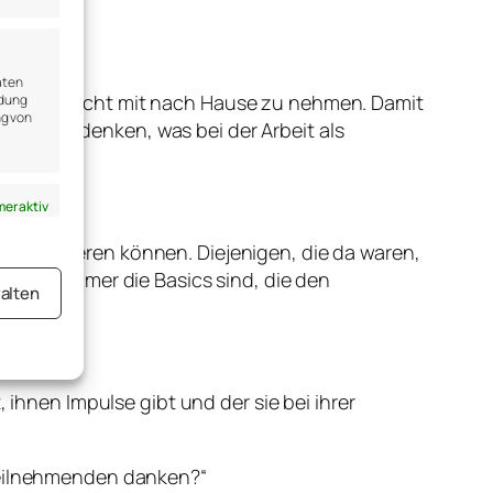
aten
re Arbeit nicht mit nach Hause zu nehmen. Damit
ndung
ng von
er nachzudenken, was bei der Arbeit als
er aktiv
st motivieren können. Diejenigen, die da waren,
ss es immer die Basics sind, die den
alten
er aktiv
ihnen Impulse gibt und der sie bei ihrer
 Teilnehmenden danken?“