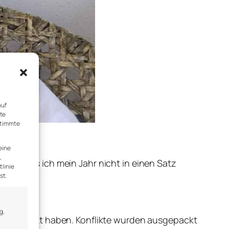
auf
rte
stimmte
eine
,
ön, dass ich mein Jahr nicht in einen Satz
tlinie
st.
g,
n gestärkt haben. Konflikte wurden ausgepackt