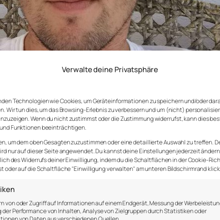
Verwalte deine Privatsphäre
nden Technologien wie Cookies, um Geräteinformationen zu speichern und/oder dar
n. Wir tun dies, um das Browsing-Erlebnis zu verbessern und um (nicht) personalisie
nzuzeigen. Wenn du nicht zustimmst oder die Zustimmung widerrufst, kann dies be
und Funktionen beeinträchtigen.
? (
Zitat
)
en, um dem oben Gesagten zuzustimmen oder eine detaillierte Auswahl zu treffen. D
rd nur auf dieser Seite angewendet. Du kannst deine Einstellungen jederzeit ändern
ssen müsste, dann würde es dieser Satz werden. Wie sch
lich des Widerrufs deiner Einwilligung, indem du die Schaltflächen in der Cookie-Rich
ndere beim Wachstum zu unterstützen.
 oder auf die Schaltfläche "Einwilligung verwalten" am unteren Bildschirmrand klick
tiken
n von oder Zugriff auf Informationen auf einem Endgerät, Messung der Werbeleistun
ie intensiver kennengelernt und das Zusammenarbeite
der Performance von Inhalten, Analyse von Zielgruppen durch Statistiken oder
tionen von Daten aus verschiedenen Quellen.