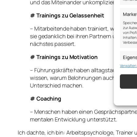
und das Miteinander unkomplizierter gestal
Marke
# Trainings zu Gelassenheit
Speicher
– Mitarbeitende haben trainiert, wie sie s
zur Ausw
von Prof
sie gedanklich bei ihren Partnern und Kind
Inhalten
Verbesse
nächstes passiert.
# Trainings zu Motivation
Eigen
Verwalten
Abgleich
– Führungskräfte haben alltagstaugliche Ide
verschie
übermitt
wissen, warum Belohnungen auch demotivier
Unterschied machen.
Gewähr
Betrug
# Coaching
Werbun
speich
– Menschen haben einen Gesprächspartner be
mentalen Entwicklung unterstützt.
Ich dachte, ich bin: Arbeitspsychologe, Traine