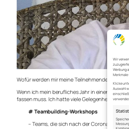
Wir verwe
zuzugreife
Werbung a
Merkmale 
Wofür werden mir meine Teilnehmenden danken
Klicke unt
Auswahl wi
Wenn ich mein berufliches Jahr in einen Satz fa
einschließ
fassen muss. Ich hatte viele Gelegenheiten, a
verwendest
Statis
# Teambuilding-Workshops
Speicher
– Teams, die sich nach der Corona-Pandem
Messung 
Kombina