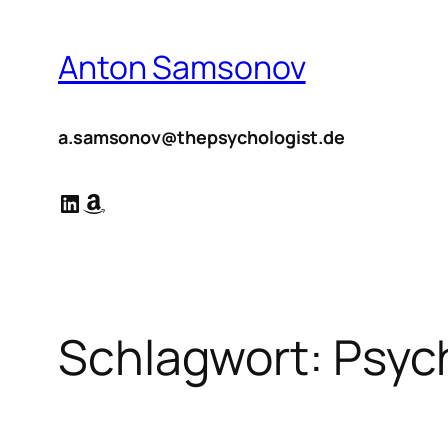
Zum
Inhalt
Anton Samsonov
springen
a.samsonov@thepsychologist.de
LinkedIn
Amazon
Schlagwort:
Psyc