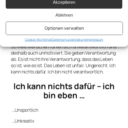
Akzeptieren
Motivation beginnt dort, wo du anfängst,
Verantwortung zu übernehmen. Verantwortung für
Ablehnen
deine Entscheidungen. Dein Leben – deine
Verantwortung.
Optionen verwalten
Ich kann nichts dafür
Cookie-Richtlinie
Datenschutzerklärung
Impressum
So viele Menschen fühlen sich unverantwortlich und
deshalb auch unmotiviert. Sie geben Verantwortung
ab. Es ist nicht ihre Verantwortung, dass das Leben
so ist, wie es ist. Das Leben ist unfair. Ungerecht. Ich
kann nichts dafür. Ich bin nicht verantwortlich.
Ich kann nichts dafür – ich
bin eben …
…Unsportlich
…Unkreativ