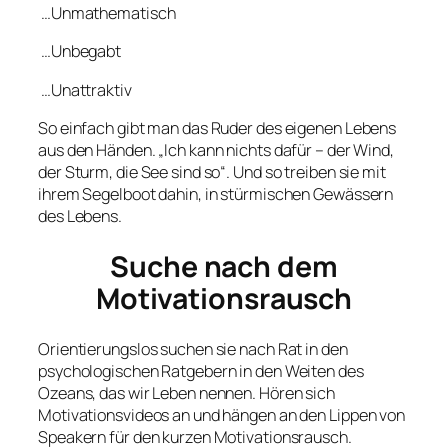
…Unmathematisch
…Unbegabt
…Unattraktiv
So einfach gibt man das Ruder des eigenen Lebens
aus den Händen. „Ich kann nichts dafür – der Wind,
der Sturm, die See sind so“. Und so treiben sie mit
ihrem Segelboot dahin, in stürmischen Gewässern
des Lebens.
Suche nach dem
Motivationsrausch
Orientierungslos suchen sie nach Rat in den
psychologischen Ratgebern in den Weiten des
Ozeans, das wir Leben nennen. Hören sich
Motivationsvideos an und hängen an den Lippen von
Speakern für den kurzen Motivationsrausch.