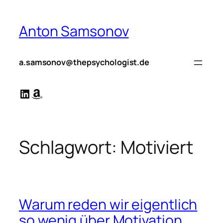
Zum
Inhalt
Anton Samsonov
springen
a.samsonov@thepsychologist.de
LinkedIn
Amazon
Schlagwort:
Motiviert
Warum reden wir eigentlich
so wenig über Motivation