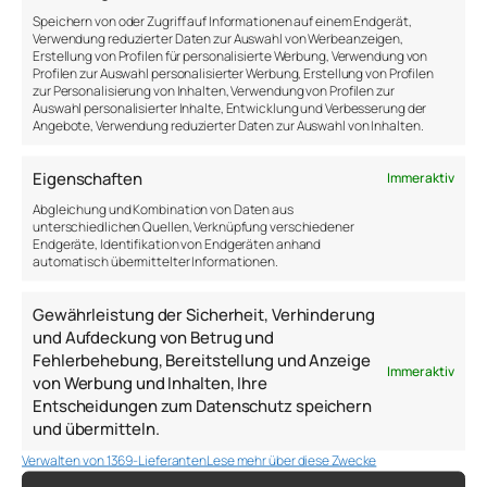
Speichern von oder Zugriff auf Informationen auf einem Endgerät,
Bedürfnisse zu erfüllen, um etwas zu bekommen
Verwendung reduzierter Daten zur Auswahl von Werbeanzeigen,
oder um etwas zu vermeiden. Doch wir haben
Erstellung von Profilen für personalisierte Werbung, Verwendung von
immer
eine Wahl. Wir können uns immer
Profilen zur Auswahl personalisierter Werbung, Erstellung von Profilen
zur Personalisierung von Inhalten, Verwendung von Profilen zur
entscheiden. Selten machen wir uns das bewusst,
Auswahl personalisierter Inhalte, Entwicklung und Verbesserung der
aber jederzeit können wir aussteigen.
Angebote, Verwendung reduzierter Daten zur Auswahl von Inhalten.
Alles ist freiwillig
Eigenschaften
Immer aktiv
Abgleichung und Kombination von Daten aus
unterschiedlichen Quellen, Verknüpfung verschiedener
Es kann befreiend sein, sich vor Augen zu führen,
Endgeräte, Identifikation von Endgeräten anhand
dass man nichts muss und alles kann. Du musst
automatisch übermittelter Informationen.
nicht zur Arbeit gehen – du wirst auch ohne Arbeit
überleben. Du musst nicht essen – du könntest auch
Gewährleistung der Sicherheit, Verhinderung
hungern. Du musst nicht freundlich sein – du
und Aufdeckung von Betrug und
könntest auch ein Ekelpaket sein. Du musst nicht
Fehlerbehebung, Bereitstellung und Anzeige
motiviert sein – du kannst auch demotiviert bleiben.
Immer aktiv
von Werbung und Inhalten, Ihre
Entscheidungen zum Datenschutz speichern
Du musst gar nichts. Kurios, aber genau an diesem
und übermitteln.
Punkt beginnt die Motivation größer zu werden. An
dem Punkt, an dem du realisierst, dass du alles
Verwalten von 1369-Lieferanten
Lese mehr über diese Zwecke
freiwillig machst und immer eine Wahl hast.