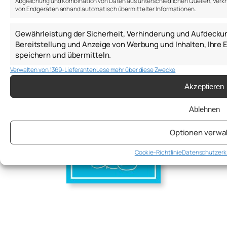
Blog
Abgleichung und Kombination von Daten aus unterschiedlichen Quellen, Verkn
von Endgeräten anhand automatisch übermittelter Informationen.
Impressum
Gewährleistung der Sicherheit, Verhinderung und Aufdecku
Bereitstellung und Anzeige von Werbung und Inhalten, Ihr
speichern und übermitteln.
Verwalten von 1369-Lieferanten
Lese mehr über diese Zwecke
Akzeptieren
Ablehnen
Optionen verwa
Cookie-Richtlinie
Datenschutzerk