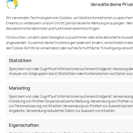
Gesundheit in Düsseldorf
Verwalte deine Priv
Wir verwenden Technologien wie Cookies, um Geräteinformationen zu speichern u
Erlebnis zu verbessern und um (nicht) personalisierte Werbung anzuzeigen. Wen
17. Juli
dies bestimmte Merkmale und Funktionen beeinträchtigen.
Warum Mental Health
Workout?
2025
Klicke unten, um dem oben Gesagten zuzustimmen oder eine detaillierte Auswahl 
angewendet. Du kannst deine Einstellungen jederzeit ändern, einschließlich des 
der Cookie-Richtlinie verwendest oder auf die Schaltfläche "Einwilligung verwal
Statistiken
Speichern von oder Zugriff auf Informationen auf einem Endgerät, Messung de
Analyse von Zielgruppen durch Statistiken oder Kombinationen von Daten aus
Anton Samsonov
Marketing
a.samsonov@thepsychologist.de
Speichern von oder Zugriff auf Informationen auf einem Endgerät, Verwendun
Erstellung von Profilen für personalisierte Werbung, Verwendung von Profilen z
zur Personalisierung von Inhalten, Verwendung von Profilen zur Auswahl person
Sprache: DE | EN | RU
Angebote, Verwendung reduzierter Daten zur Auswahl von Inhalten.
2017-2026
Eigenschaften
Über mich