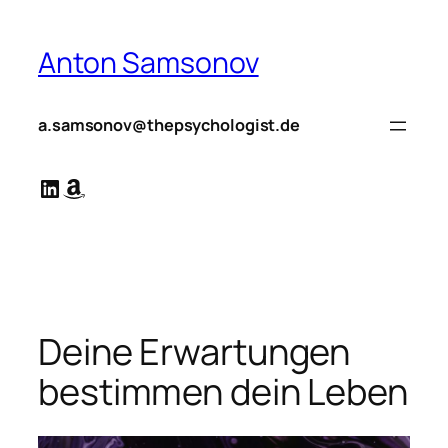
Zum
Inhalt
Anton Samsonov
springen
a.samsonov@thepsychologist.de
LinkedIn
Amazon
Deine Erwartungen
bestimmen dein Leben