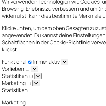
Wir verwenden Technologien wie Cookies, um
Browsing-Erlebnis zu verbessern und um (n
widerrufst, kann dies bestimmte Merkmale u
Klicke unten, um dem oben Gesagten zuzustim
angewendet. Du kannst deine Einstellungen j
Schaltflächen in der Cookie-Richtlinie verw
klickst.
Funktional
Funktional
Immer aktiv
Vorlieben
Vorlieben
Statistiken
Statistiken
Marketing
Marketing
Statistiken
Marketing