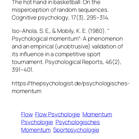
The hot hand in basketball: On the
misperception of random sequences.
Cognitive psychology
,
17
(3), 295–314.
Iso-Ahola, S. E., & Mobily, K. E. (1980). “
Psychological momentum“: A phenomenon
and an empirical (unobtrusive) validation of
its influence in a competitive sport
tournament.
Psychological Reports
,
46
(2),
391–401.
https://thepsychologist.de/psychologisches-
momentum
Flow
Flow Psychologie
Momentum
Psychologie
Psychologisches
Momentum
Sportpsychologie