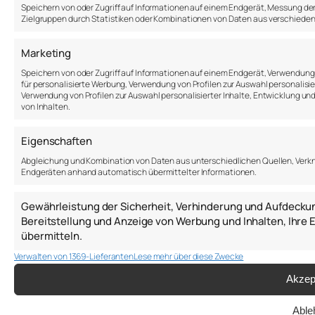
Speichern von oder Zugriff auf Informationen auf einem Endgerät, Messung de
Zielgruppen durch Statistiken oder Kombinationen von Daten aus verschieden
Marketing
Speichern von oder Zugriff auf Informationen auf einem Endgerät, Verwendung 
für personalisierte Werbung, Verwendung von Profilen zur Auswahl personalisier
Verwendung von Profilen zur Auswahl personalisierter Inhalte, Entwicklung u
von Inhalten.
Eigenschaften
Abgleichung und Kombination von Daten aus unterschiedlichen Quellen, Verkn
Endgeräten anhand automatisch übermittelter Informationen.
Gewährleistung der Sicherheit, Verhinderung und Aufdecku
Bereitstellung und Anzeige von Werbung und Inhalten, Ihr
übermitteln.
Verwalten von 1369-Lieferanten
Lese mehr über diese Zwecke
Akzep
Able