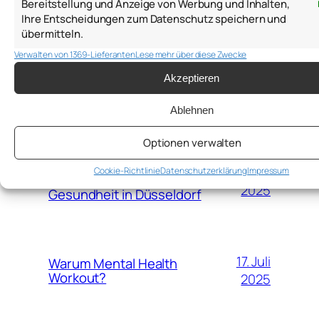
Bereitstellung und Anzeige von Werbung und Inhalten,
Ihre Entscheidungen zum Datenschutz speichern und
übermitteln.
15.
Mental Health Workout –
Verwalten von 1369-Lieferanten
Lese mehr über diese Zwecke
September
Trainiere deine mentale
Akzeptieren
Gesundheit wie Muskeln
2025
Ablehnen
Optionen verwalten
Mental Health Workout
3.
gestartet: Ein neuer Weg
September
Cookie-Richtlinie
Datenschutzerklärung
Impressum
zu mehr mentaler
2025
Gesundheit in Düsseldorf
17. Juli
Warum Mental Health
Workout?
2025