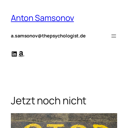
Zum
Inhalt
Anton Samsonov
springen
a.samsonov@thepsychologist.de
LinkedIn
Amazon
Jetzt noch nicht