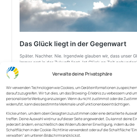
Verwalte deine Privatsphäre
Wir verwenden Technologien wie Cookies, um Geräteinformationen zu speicher
darauf zuzugreifen. Wir tun dies, um das Browsing-Erlebnis zu verbessern und um
personalisierte Werbung anzuzeigen. Wenn du nicht zustimmst oder die Zusti
widerrufst, kann dies bestimmte Merkmale und Funktionen beeinträchtigen.
Abwarten
Achtsamkeit
Glück
Jetzt
Klicke unten, um dem oben Gesagten zuzustimmen oder eine detaillierte Auswah
Psychologie
treffen. Deine Auswahl wird nur auf dieser Seite angewendet. Du kannst deine E
jederzeit ändern, einschließlich des Widerrufs deiner Einwilligung, indem du die
Schaltflächen in der Cookie-Richtlinie verwendest oder auf die Schaltfläche "Ein
verwalten" am unteren Bildschirmrand klickst.