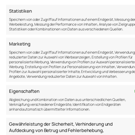
Statistiken
←
Formel für mehr Leistung
Lust zu lernen
Speichern von oder Zugriff auf Informationen auf einem Endgerät, Messung de
im Sport
→
Werbeleistung, Messung der Performance von Inhalten, Analyse von Zielgrupp
Statistiken oder Kombinationen von Daten aus verschiedenen Quellen.
Marketing
Speichern von oder Zugriff auf Informationen auf einem Endgerät, Verwendung
reduzierter Daten zur Auswahl von Werbeanzeigen, Erstellung von Profilen für
personalisierte Werbung, Verwendung von Profilen zur Auswahl personalisierte
Werbung, Erstellung von Profilen zur Personalisierung von Inhalten, Verwendu
Profilen zur Auswahl personalisierter Inhalte, Entwicklung und Verbesserung d
WEITERE BEITRÄGE
Angebote, Verwendung reduzierter Daten zur Auswahl von Inhalten.
Eigenschaften
Psychologie,
Personalentwicklung,
Abgleichung und Kombination von Daten aus unterschiedlichen Quellen,
6.
psychologische Beratung –
Verknüpfung verschiedener Endgeräte, Identifikation von Endgeräten
Januar
Hilfreiche Gedanken, Ideen,
anhand automatisch übermittelter Informationen.
Links, Bücher und Modelle des
2026
Jahres 2025 von Anton
Gewährleistung der Sicherheit, Verhinderung und
Samsonov
Aufdeckung von Betrug und Fehlerbehebung,