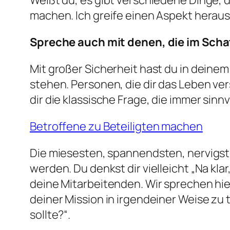
Weißt du, es gibt verschiedene Dinge, d
machen. Ich greife einen Aspekt heraus,
Spreche auch mit denen, die im Scha
Mit großer Sicherheit hast du in dein
stehen. Personen, die dir das Leben ve
dir die klassische Frage, die immer sinn
Betroffene zu Beteiligten machen
Die miesesten, spannendsten, nervigste
werden. Du denkst dir vielleicht „Na kla
deine Mitarbeitenden. Wir sprechen hier
deiner Mission in irgendeiner Weise zu 
sollte?“.