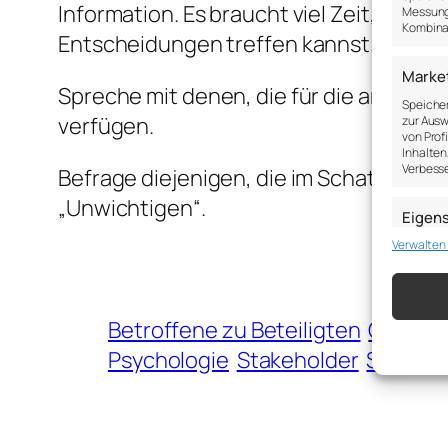
Information. Es braucht viel Zeit, ja. A
Messung 
Kombina
Entscheidungen treffen kannst.
Marke
Spreche mit denen, die für die anderen
Speicher
verfügen.
zur Ausw
von Prof
Inhalten
Verbesse
Befrage diejenigen, die im Schatten ste
„Unwichtigen“.
Eigen
Verwalten
Abgleich
verschie
übermitt
Betroffene zu Beteiligten
Change
Gewähr
Betrug
Psychologie
Stakeholder
Stakeh
Werbun
speich