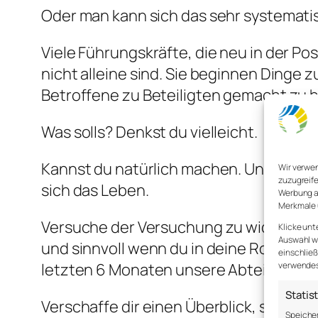
Oder man kann sich das sehr systemati
Viele Führungskräfte, die neu in der Pos
nicht alleine sind. Sie beginnen Dinge
Betroffene zu Beteiligten gemacht zu 
Was solls? Denkst du vielleicht.
Kannst du natürlich machen. Und dann 
Wir verwe
zuzugreife
sich das Leben.
Werbung a
Merkmale 
Versuche der Versuchung zu widerstehe
Klicke unt
Auswahl wi
und sinnvoll wenn du in deine Rolle sch
einschließ
verwendest
letzten 6 Monaten unsere Abteilung erle
Statis
Verschaffe dir einen Überblick, sprech
Speicher