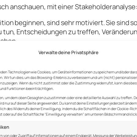
sch anschauen, mit einer Stakeholderanalyse
ition beginnen, sind sehr motiviert. Sie sind s
 zu tun, Entscheidungen zu treffen, Verände
haben.
Verwalte deine Privatsphäre
gehörst du auch definitiv zur Mehrheit. So m
nden Technologien wie Cookies, um Geräteinformationen zu speichern und/oder dar
n. Wir tun dies, um das Browsing-Erlebnis zu verbessern und um (nicht) personalisie
nzuzeigen. Wenn du nicht zustimmst oder die Zustimmung widerrufst, kann dies be
und Funktionen beeinträchtigen.
n und sofort zu handeln. Nicht immer ist ei
en, um dem oben Gesagten zuzustimmen oder eine detaillierte Auswahl zu treffen. D
rd nur auf dieser Seite angewendet. Du kannst deine Einstellungen jederzeit ändern
lüpfst. Sage ihnen: „Ich möchte mir einen Über
lich des Widerrufs deiner Einwilligung, indem du die Schaltflächen in der Cookie-Rich
 oder auf die Schaltfläche "Einwilligung verwalten" am unteren Bildschirmrand klick
bt? Was ist dir aufgefallen?“
tiken
e mit allen Mitarbeitenden, Kunden, Vorgeset
n von oder Zugriff auf Informationen auf einem Endgerät, Messung der Werbeleistun