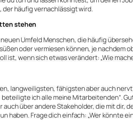
ie du tun und lassen könntest, um deinen Job
 der häufig vernachlässigt wird.
tten stehen
em neuen Umfeld Menschen, die häufig überse
rsüßen oder vermiesen können, je nachdem ob d
voll ist, wenn sich etwas verändert: „Wie mach
n, langweiligsten, fähigsten aber auch nervt
r, beteiligte ich alle meine Mitarbeitenden“. G
 auch über andere Stakeholder, die mit dir, 
tun haben. Frage dich einfach: „Wer könnte e