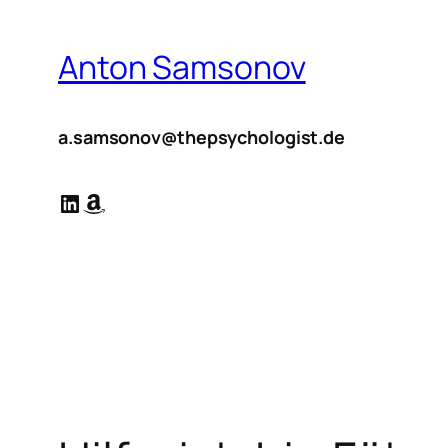
Zum
Inhalt
Anton Samsonov
springen
a.samsonov@thepsychologist.de
LinkedIn
Amazon