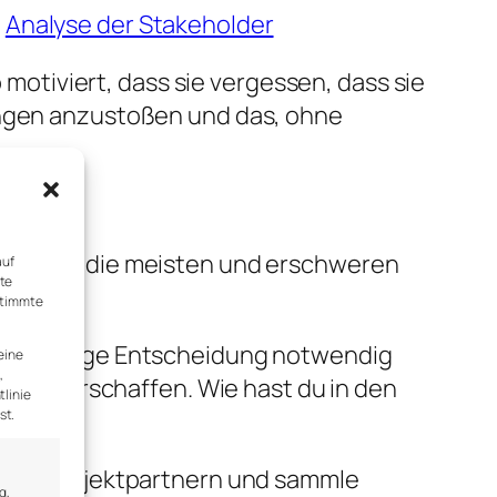
:
Analyse der Stakeholder
o motiviert, dass sie vergessen, dass sie
rungen anzustoßen und das, ohne
achen es die meisten und erschweren
auf
rte
stimmte
ne sofortige Entscheidung notwendig
eine
,
blick verschaffen. Wie hast du in den
tlinie
st.
zten, Projektpartnern und sammle
g,