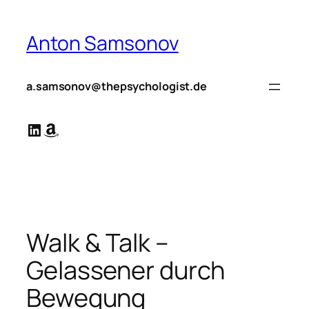
Zum
Inhalt
Anton Samsonov
springen
a.samsonov@thepsychologist.de
LinkedIn
Amazon
Walk & Talk –
Gelassener durch
Bewegung