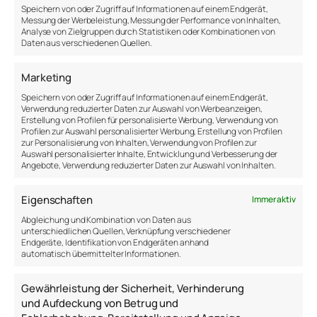
Speichern von oder Zugriff auf Informationen auf einem Endgerät,
Messung der Werbeleistung, Messung der Performance von Inhalten,
Analyse von Zielgruppen durch Statistiken oder Kombinationen von
Daten aus verschiedenen Quellen.
Alltagspsychologie
Psychologie
Reflektion
Selbstreflexion
Marketing
Speichern von oder Zugriff auf Informationen auf einem Endgerät,
Verwendung reduzierter Daten zur Auswahl von Werbeanzeigen,
Erstellung von Profilen für personalisierte Werbung, Verwendung von
Profilen zur Auswahl personalisierter Werbung, Erstellung von Profilen
zur Personalisierung von Inhalten, Verwendung von Profilen zur
←
(Un)Klares
Folgen und Hinterfragen
Auswahl personalisierter Inhalte, Entwicklung und Verbesserung der
Angebote, Verwendung reduzierter Daten zur Auswahl von Inhalten.
Problem
→
Eigenschaften
Immer aktiv
Abgleichung und Kombination von Daten aus
unterschiedlichen Quellen, Verknüpfung verschiedener
Endgeräte, Identifikation von Endgeräten anhand
automatisch übermittelter Informationen.
WEITERE BEITRÄGE
Gewährleistung der Sicherheit, Verhinderung
und Aufdeckung von Betrug und