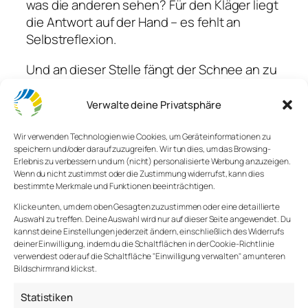
was die anderen sehen? Für den Kläger liegt
die Antwort auf der Hand – es fehlt an
Selbstreflexion.
Und an dieser Stelle fängt der Schnee an zu
schmelzen… Ich bin immer wieder
verwundert, dass das Gespräch über
Verwalte deine Privatsphäre
Selbstreflexion die wenigsten dazu bringt,
sich selbst zu reflektieren. Vor allem finde
Wir verwenden Technologien wie Cookies, um Geräteinformationen zu
speichern und/oder darauf zuzugreifen. Wir tun dies, um das Browsing-
ich erstaunlich, wie unreflektiert manchmal
Erlebnis zu verbessern und um (nicht) personalisierte Werbung anzuzeigen.
diejenigen sind, die über Selbstreflexion
Wenn du nicht zustimmst oder die Zustimmung widerrufst, kann dies
bestimmte Merkmale und Funktionen beeinträchtigen.
sprechen.
Klicke unten, um dem oben Gesagten zuzustimmen oder eine detaillierte
Ist das aber nicht genau das Problem, dass
Auswahl zu treffen. Deine Auswahl wird nur auf dieser Seite angewendet. Du
kannst deine Einstellungen jederzeit ändern, einschließlich des Widerrufs
statt sich selbst zu reflektieren, man die
deiner Einwilligung, indem du die Schaltflächen in der Cookie-Richtlinie
mangelnde Selbstreflexion der anderen
verwendest oder auf die Schaltfläche "Einwilligung verwalten" am unteren
Bildschirmrand klickst.
kritisiert. Keiner sollte sich von der
Selbstreflexion freisprechen und auf die
Statistiken
anderen zeigen.