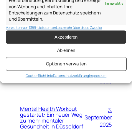
Fehlerbehebung, Bereitstellung und Anzeige
Psychologie,
Immer aktiv
von Werbung und Inhalten, Ihre
Personalentwicklung,
Entscheidungen zum Datenschutz speichern
6.
psychologische Beratung –
und übermitteln.
Januar
Hilfreiche Gedanken, Ideen,
Links, Bücher und Modelle des
Verwalten von 1369-Lieferanten
Lese mehr über diese Zwecke
2026
Jahres 2025 von Anton
Akzeptieren
Samsonov
Ablehnen
Optionen verwalten
15.
Mental Health Workout –
September
Trainiere deine mentale
Cookie-Richtlinie
Datenschutzerklärung
Impressum
Gesundheit wie Muskeln
2025
Mental Health Workout
3.
gestartet: Ein neuer Weg
September
zu mehr mentaler
2025
Gesundheit in Düsseldorf