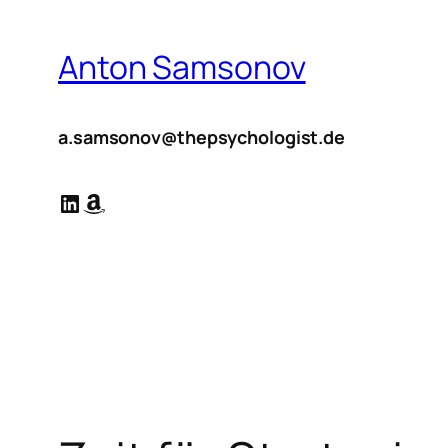
Zum
Inhalt
Anton Samsonov
springen
a.samsonov@thepsychologist.de
LinkedIn
Amazon