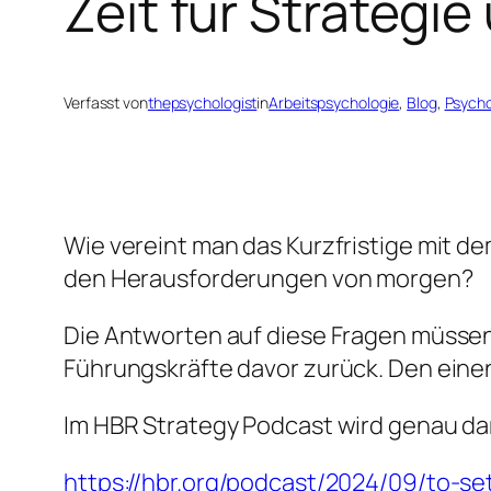
Zeit für Strategie
Verfasst von
thepsychologist
in
Arbeitspsychologie
, 
Blog
, 
Psycho
Wie vereint man das Kurzfristige mit d
den Herausforderungen von morgen?
Die Antworten auf diese Fragen müssen 
Führungskräfte davor zurück. Den eine
Im HBR Strategy Podcast wird genau d
https://hbr.org/podcast/2024/09/to-se