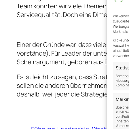
Team konnten wir viele Themen abdecke
Servicequalität. Doch eine Dimension wu
Wir verwe
zuzugreife
Werbung a
Merkmale 
Klicke unt
Einer der Gründe war, dass viele die An
Auswahl wi
einschließ
Vorstände). Für Leader der unteren Ebene
verwendest
Scheinargument, geboren aus Denkfaul
Statis
Es ist leicht zu sagen, dass Strategie 
Speicher
Messung 
sollen die anderen übernehmen.“ So ein
Kombina
deshalb, weil jeder die Strategie umse
Marke
Speicher
zur Ausw
von Prof
Inhalten
Verbesse