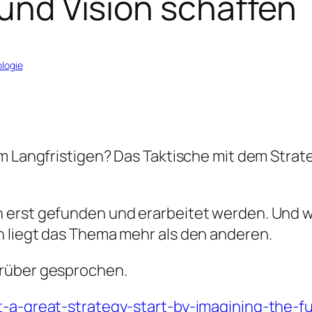
 und Vision schaffen
logie
em Langfristigen? Das Taktische mit dem Stra
erst gefunden und erarbeitet werden. Und wei
n liegt das Thema mehr als den anderen.
arüber gesprochen.
t-a-great-strategy-start-by-imagining-the-