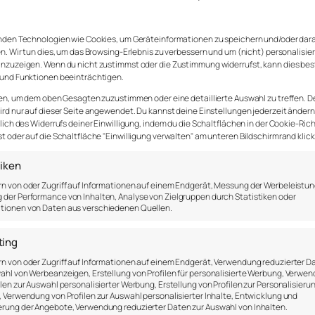
n – die üblichen Verdächtigen, wie Kommunik
rde selten bis gar nicht bedient: Strategie.
nden Technologien wie Cookies, um Geräteinformationen zu speichern und/oder dar
n. Wir tun dies, um das Browsing-Erlebnis zu verbessern und um (nicht) personalisie
nzuzeigen. Wenn du nicht zustimmst oder die Zustimmung widerrufst, kann dies be
Warum nicht?
und Funktionen beeinträchtigen.
en, um dem oben Gesagten zuzustimmen oder eine detaillierte Auswahl zu treffen. D
sicht vertraten, Strategie sei nur für die da 
rd nur auf dieser Seite angewendet. Du kannst deine Einstellungen jederzeit ändern
lich des Widerrufs deiner Einwilligung, indem du die Schaltflächen in der Cookie-Rich
n sei sie weniger wichtig, hieß es. Ich hielt 
 oder auf die Schaltfläche "Einwilligung verwalten" am unteren Bildschirmrand klick
heit.
tiken
nur die anderen etwas angeht: „Ich habe damit 
n von oder Zugriff auf Informationen auf einem Endgerät, Messung der Werbeleistun
der Performance von Inhalten, Analyse von Zielgruppen durch Statistiken oder
fach kann man sich das Leben machen. Strateg
tionen von Daten aus verschiedenen Quellen.
tzen muss.
ting
n von oder Zugriff auf Informationen auf einem Endgerät, Verwendung reduzierter D
ahl von Werbeanzeigen, Erstellung von Profilen für personalisierte Werbung, Verwe
ilen zur Auswahl personalisierter Werbung, Erstellung von Profilen zur Personalisieru
, Verwendung von Profilen zur Auswahl personalisierter Inhalte, Entwicklung und
rung der Angebote, Verwendung reduzierter Daten zur Auswahl von Inhalten.