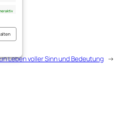
er aktiv
alten
er aktiv
Ein Leben voller Sinn und Bedeutung
→