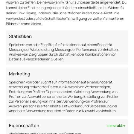
ändern. Wie machen wir das? Mithilfe von
Auswahl zu treffen. Deine Auswahl wird nur auf dieser Seite angewendet. Du
Trainings, Reisen, Gesprächen, Büchern,
kannst deine Einstellungen jederzeit ändern, einschließlich des Widerrufs
deiner Einwilligung, indem du die Schaltflächen in der Cookie-Richtlinie
Podcasts und Artikeln.
verwendest oder auf die Schaltfläche "Einwilligung verwalten" am unteren
Bildschirmrand klickst.
Extreme Gelassenheit zu kultivieren,
bedeutet genau das: unsere Einstellung zu
Statistiken
ändern, indem wir uns Situationen
Speichern von oder Zugriff auf Informationen auf einem Endgerät,
Messung der Werbeleistung, Messung der Performance von Inhalten,
aussetzen, die uns aus der eigenen
Analyse von Zielgruppen durch Statistiken oder Kombinationen von
Komfortzone jagen. Dann, und nur dann
Daten aus verschiedenen Quellen.
beginnt die Veränderung.
Marketing
Speichern von oder Zugriff auf Informationen auf einem Endgerät,
Verwendung reduzierter Daten zur Auswahl von Werbeanzeigen,
extrem gelassen
Extreme
Erstellung von Profilen für personalisierte Werbung, Verwendung von
Gelassenheit
Gelassenheit
Profilen zur Auswahl personalisierter Werbung, Erstellung von Profilen
zur Personalisierung von Inhalten, Verwendung von Profilen zur
Psychologie
Auswahl personalisierter Inhalte, Entwicklung und Verbesserung der
Angebote, Verwendung reduzierter Daten zur Auswahl von Inhalten.
Eigenschaften
Immer aktiv
Abgleichung und Kombination von Daten aus