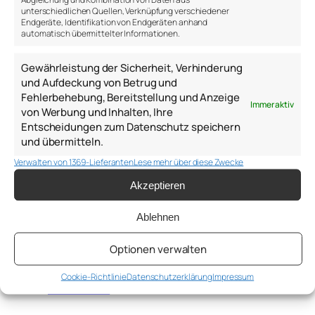
←
Warum wir
Deine Vorstellung erzählt
unterschiedlichen Quellen, Verknüpfung verschiedener
Endgeräte, Identifikation von Endgeräten anhand
mit Stress
eine Geschichte – Welcome
automatisch übermittelter Informationen.
leben müssen
to New York
→
Gewährleistung der Sicherheit, Verhinderung
und Aufdeckung von Betrug und
Fehlerbehebung, Bereitstellung und Anzeige
Immer aktiv
von Werbung und Inhalten, Ihre
Entscheidungen zum Datenschutz speichern
und übermitteln.
WEITERE BEITRÄGE
Verwalten von 1369-Lieferanten
Lese mehr über diese Zwecke
Akzeptieren
Psychologie,
Personalentwicklung,
Ablehnen
6.
psychologische Beratung –
Januar
Hilfreiche Gedanken, Ideen,
Optionen verwalten
Links, Bücher und Modelle des
2026
Jahres 2025 von Anton
Cookie-Richtlinie
Datenschutzerklärung
Impressum
Samsonov