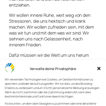
entziehen.
Wir wollen innere Ruhe, weit weg von den
Stressoren, die uns hektisch und krank
machen. Wir wollen zufrieden sein, mit dem
was wir tun und mit dem was wir sind. Wir
sehnen uns nach Gelassenheit, nach
innerem Frieden.
Dafür müssen wir die Welt um uns herum
nicht ändern. Wir könnten mit uns selbst
beginnen. Manchmal reicht es, einige
Verwalte deine Privatsphäre
Termine abzusagen, in denen wir nicht
vermisst werden. Sich zu weigern, für jeden
Wir verwenden Technologien wie Cookies, um Geräteinformationen zu
speichern und/oder darauf zuzugreifen. Wir tun dies, um das Browsing-
immer ansprechbar zu sein. Sich auf das
Erlebnis zu verbessern und um (nicht) personalisierte Werbung anzuzeigen.
Wesentliche zu fokussieren.
Wenn du nicht zustimmst oder die Zustimmung widerrufst, kann dies
bestimmte Merkmale und Funktionen beeinträchtigen.
Manchmal reicht es, unsere Haltung zu
Klicke unten, um dem oben Gesagten zuzustimmen oder eine detaillierte