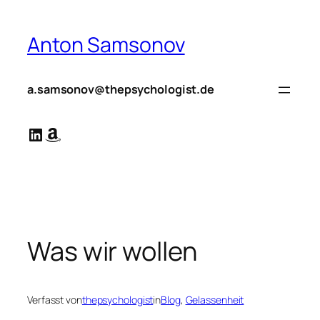
Zum
Inhalt
Anton Samsonov
springen
a.samsonov@thepsychologist.de
LinkedIn
Amazon
Was wir wollen
Verfasst von
thepsychologist
in
Blog
, 
Gelassenheit