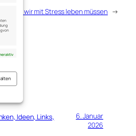
Warum wir mit Stress leben müssen
→
aten
ndung
ng von
er aktiv
alten
er aktiv
6. Januar
ken, Ideen, Links,
2026