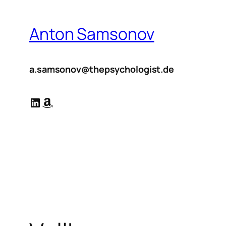
Zum
Inhalt
Anton Samsonov
springen
a.samsonov@thepsychologist.de
LinkedIn
Amazon