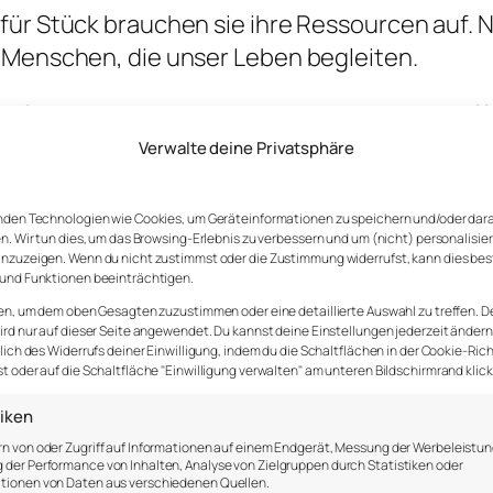
für Stück brauchen sie ihre Ressourcen auf. 
n Menschen, die unser Leben begleiten.
erfekte nicht existiert. Dinge, die wir erschaf
doch sind sie vollkommen. So wie sie sind, sind
Verwalte deine Privatsphäre
nden Technologien wie Cookies, um Geräteinformationen zu speichern und/oder dar
n. Wir tun dies, um das Browsing-Erlebnis zu verbessern und um (nicht) personalisie
nzuzeigen. Wenn du nicht zustimmst oder die Zustimmung widerrufst, kann dies be
und Funktionen beeinträchtigen.
nheit
gelassen
Gelassenheit
en, um dem oben Gesagten zuzustimmen oder eine detaillierte Auswahl zu treffen. D
rd nur auf dieser Seite angewendet. Du kannst deine Einstellungen jederzeit ändern
lich des Widerrufs deiner Einwilligung, indem du die Schaltflächen in der Cookie-Rich
 oder auf die Schaltfläche "Einwilligung verwalten" am unteren Bildschirmrand klick
tiken
n von oder Zugriff auf Informationen auf einem Endgerät, Messung der Werbeleistun
der Performance von Inhalten, Analyse von Zielgruppen durch Statistiken oder
tionen von Daten aus verschiedenen Quellen.