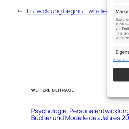
←
Entwicklung beginnt, wo die Komfo
Marke
Speicher
zur Ausw
von Prof
Inhalten
Verbesse
Eigen
Verwalten
Abgleich
verschie
übermitt
Gewähr
Betrug
WEITERE BEITRÄGE
Werbun
speich
Psychologie, Personalentwicklung,
Bücher und Modelle des Jahres 