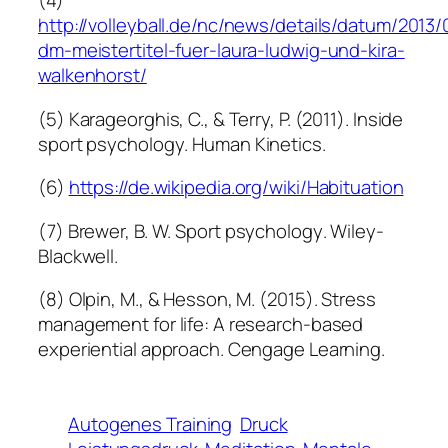
(4)
http://volleyball.de/nc/news/details/datum/2013
dm-meistertitel-fuer-laura-ludwig-und-kira-
walkenhorst/
(5) Karageorghis, C., & Terry, P. (2011).
Inside
sport psychology
. Human Kinetics.
(6)
https://de.wikipedia.org/wiki/Habituation
(7) Brewer, B. W.
Sport psychology
. Wiley-
Blackwell.
(8) Olpin, M., & Hesson, M. (2015). Stress
management for life: A research-based
experiential approach. Cengage Learning.
Autogenes Training
Druck