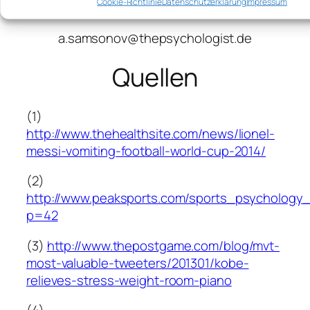
Cookie-Richtlinie
Datenschutzerklärung
Impressum
E-Mail:
a.samsonov@thepsychologist.de
Quellen
(1)
http://www.thehealthsite.com/news/lionel-
messi-vomiting-football-world-cup-2014/
(2)
http://www.peaksports.com/sports_psychology_
p=42
(3)
http://www.thepostgame.com/blog/mvt-
most-valuable-tweeters/201301/kobe-
relieves-stress-weight-room-piano