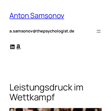
Zum
Inhalt
Anton Samsonov
springen
a.samsonov@thepsychologist.de
LinkedIn
Amazon
Leistungsdruck im
Wettkampf