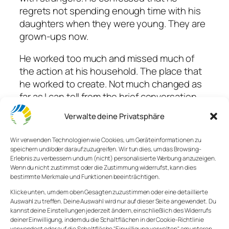
regrets not spending enough time with his
daughters when they were young. They are
grown-ups now.
He worked too much and missed much of
the action at his household. The place that
he worked to create. Not much changed as
far as I can tell from the brief conversation.
He sits in an airplane after a 3-day-
Verwalte deine Privatsphäre
business-trip and looks tired and
overweight, far away from home.
Wir verwenden Technologien wie Cookies, um Geräteinformationen zu
speichern und/oder darauf zuzugreifen. Wir tun dies, um das Browsing-
“Money is so important! You need money for
Erlebnis zu verbessern und um (nicht) personalisierte Werbung anzuzeigen.
Wenn du nicht zustimmst oder die Zustimmung widerrufst, kann dies
everything.” he told me. Money is important
bestimmte Merkmale und Funktionen beeinträchtigen.
– sure. But there is a twist. The more you
Klicke unten, um dem oben Gesagten zuzustimmen oder eine detaillierte
have, the more you spend. He nodded and
Auswahl zu treffen. Deine Auswahl wird nur auf dieser Seite angewendet. Du
confirmed. He prioritized money and a career
kannst deine Einstellungen jederzeit ändern, einschließlich des Widerrufs
over his family. But now, he is telling a
deiner Einwilligung, indem du die Schaltflächen in der Cookie-Richtlinie
verwendest oder auf die Schaltfläche "Einwilligung verwalten" am unteren