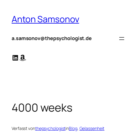
Zum
Inhalt
Anton Samsonov
springen
a.samsonov@thepsychologist.de
LinkedIn
Amazon
4000 weeks
Verfasst von
thepsychologist
in
Blog
, 
Gelassenheit