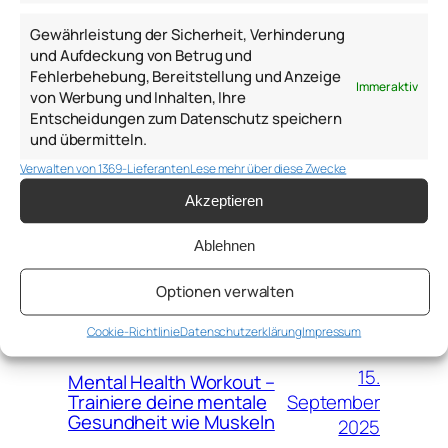
Gewährleistung der Sicherheit, Verhinderung
und Aufdeckung von Betrug und
Fehlerbehebung, Bereitstellung und Anzeige
Immer aktiv
von Werbung und Inhalten, Ihre
WEITERE BEITRÄGE
Entscheidungen zum Datenschutz speichern
und übermitteln.
Psychologie,
Verwalten von 1369-Lieferanten
Lese mehr über diese Zwecke
Personalentwicklung,
6.
Akzeptieren
psychologische Beratung –
Januar
Hilfreiche Gedanken, Ideen,
Links, Bücher und Modelle des
Ablehnen
2026
Jahres 2025 von Anton
Samsonov
Optionen verwalten
Cookie-Richtlinie
Datenschutzerklärung
Impressum
15.
Mental Health Workout –
September
Trainiere deine mentale
Gesundheit wie Muskeln
2025