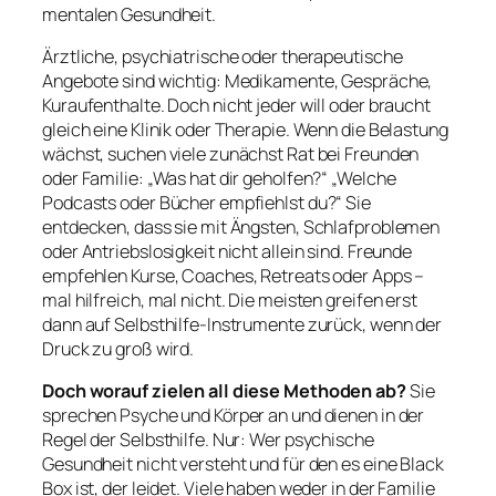
mentalen Gesundheit.
Ärztliche, psychiatrische oder therapeutische
Angebote sind wichtig: Medikamente, Gespräche,
Kuraufenthalte. Doch nicht jeder will oder braucht
gleich eine Klinik oder Therapie. Wenn die Belastung
wächst, suchen viele zunächst Rat bei Freunden
oder Familie: „Was hat dir geholfen?“ „Welche
Podcasts oder Bücher empfiehlst du?“ Sie
entdecken, dass sie mit Ängsten, Schlafproblemen
oder Antriebslosigkeit nicht allein sind. Freunde
empfehlen Kurse, Coaches, Retreats oder Apps –
mal hilfreich, mal nicht. Die meisten greifen erst
dann auf Selbsthilfe-Instrumente zurück, wenn der
Druck zu groß wird.
Doch worauf zielen all diese Methoden ab?
Sie
sprechen Psyche und Körper an und dienen in der
Regel der Selbsthilfe. Nur: Wer psychische
Gesundheit nicht versteht und für den es eine Black
Box ist, der leidet. Viele haben weder in der Familie