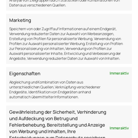
Daten aus verschiedenen Quellen.
Doch
– meine Zeit ist begrenzt. Zwischen Eins-zu-
eins-Sessions und eigener Balance blieb oft keine
Marketing
Kapazität, um allen zu helfen. Und viele hätten
Speichern von oder Zugriff auf Informationen auf einem Endgerät,
schon früher profitiert, hätten sie praktische
Verwendung reduzierter Daten zur Auswahl von Werbeanzeigen,
Methoden gekannt und angewendet.
Erstellung von Profilen für personalisierte Werbung, Verwendung von
Profilen zur Auswahl personalisierter Werbung, Erstellung von Profilen
zur Personalisierung von Inhalten, Verwendung von Profilen zur
Deshalb habe ich das „Mental Health Workout“
Auswahl personalisierter Inhalte, Entwicklung und Verbesserung der
entwickelt.
Angebote, Verwendung reduzierter Daten zur Auswahl von Inhalten.
Ein Format, in dem wir psychische Gesundheit
gemeinsam verstehen und trainieren – nicht nur
Eigenschaften
Immer aktiv
theoretisch, sondern konkret und spürbar. Schon
Abgleichung und Kombination von Daten aus
eine einzige Session reicht aus, um Methoden
unterschiedlichen Quellen, Verknüpfung verschiedener
kennenzulernen und selbst auszuprobieren.
Endgeräte, Identifikation von Endgeräten anhand
automatisch übermittelter Informationen.
Zahlreiche Teilnehmer haben mich gefragt:
Gewährleistung der Sicherheit, Verhinderung
„Anton, können wir das nicht regelmäßig machen?“
und Aufdeckung von Betrug und
Und nun sage ich:
Ja. Wir machen es.
Fehlerbehebung, Bereitstellung und Anzeige
Immer aktiv
von Werbung und Inhalten, Ihre
Quellen
Entscheidungen zum Datenschutz speichern