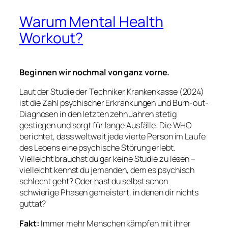
Warum Mental Health
Workout?
Beginnen wir nochmal von ganz vorne.
Laut der Studie der Techniker Krankenkasse (2024)
ist die Zahl psychischer Erkrankungen und Burn-out-
Diagnosen in den letzten zehn Jahren stetig
gestiegen und sorgt für lange Ausfälle. Die WHO
berichtet, dass weltweit jede vierte Person im Laufe
des Lebens eine psychische Störung erlebt.
Vielleicht brauchst du gar keine Studie zu lesen –
vielleicht kennst du jemanden, dem es psychisch
schlecht geht? Oder hast du selbst schon
schwierige Phasen gemeistert, in denen dir nichts
guttat?
Fakt:
Immer mehr Menschen kämpfen mit ihrer