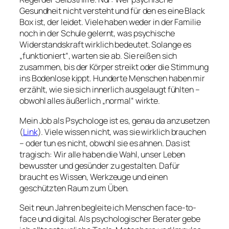
Gesundheit nicht versteht und für den es eine Black
Box ist, der leidet. Viele haben weder in der Familie
noch in der Schule gelernt, was psychische
Widerstandskraft wirklich bedeutet. Solange es
„funktioniert“, warten sie ab. Sie reißen sich
zusammen, bis der Körper streikt oder die Stimmung
ins Bodenlose kippt. Hunderte Menschen haben mir
erzählt, wie sie sich innerlich ausgelaugt fühlten –
obwohl alles äußerlich „normal“ wirkte.
Mein Job als Psychologe ist es, genau da anzusetzen
(
Link
). Viele wissen nicht, was sie wirklich brauchen
– oder tun es nicht, obwohl sie es ahnen. Das ist
tragisch: Wir alle haben die Wahl, unser Leben
bewusster und gesünder zu gestalten. Dafür
braucht es Wissen, Werkzeuge und einen
geschützten Raum zum Üben.
Seit neun Jahren begleite ich Menschen face-to-
face und digital. Als psychologischer Berater gebe