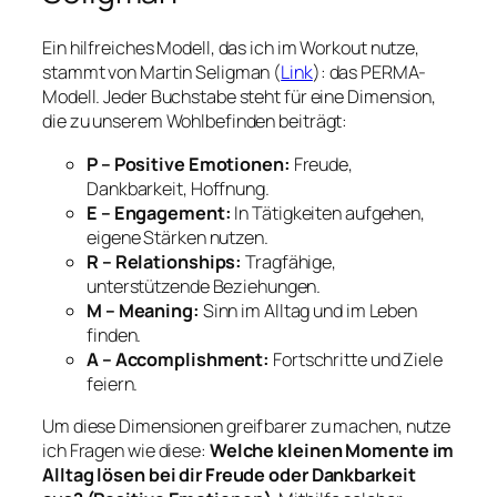
Ein hilfreiches Modell, das ich im Workout nutze,
stammt von Martin Seligman (
Link
): das PERMA-
Modell. Jeder Buchstabe steht für eine Dimension,
die zu unserem Wohlbefinden beiträgt:
P – Positive Emotionen:
Freude,
Dankbarkeit, Hoffnung.
E – Engagement:
In Tätigkeiten aufgehen,
eigene Stärken nutzen.
R – Relationships:
Tragfähige,
unterstützende Beziehungen.
M – Meaning:
Sinn im Alltag und im Leben
finden.
A – Accomplishment:
Fortschritte und Ziele
feiern.
Um diese Dimensionen greifbarer zu machen, nutze
ich Fragen wie diese:
Welche kleinen Momente im
Alltag lösen bei dir Freude oder Dankbarkeit