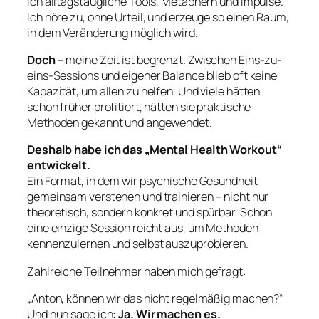
ich alltagstaugliche Tools, Metaphern und Impulse.
Ich höre zu, ohne Urteil, und erzeuge so einen Raum,
in dem Veränderung möglich wird.
Doch
– meine Zeit ist begrenzt. Zwischen Eins-zu-
eins-Sessions und eigener Balance blieb oft keine
Kapazität, um allen zu helfen. Und viele hätten
schon früher profitiert, hätten sie praktische
Methoden gekannt und angewendet.
Deshalb habe ich das „Mental Health Workout“
entwickelt.
Ein Format, in dem wir psychische Gesundheit
gemeinsam verstehen und trainieren – nicht nur
theoretisch, sondern konkret und spürbar. Schon
eine einzige Session reicht aus, um Methoden
kennenzulernen und selbst auszuprobieren.
Zahlreiche Teilnehmer haben mich gefragt:
„Anton, können wir das nicht regelmäßig machen?“
Und nun sage ich:
Ja. Wir machen es.