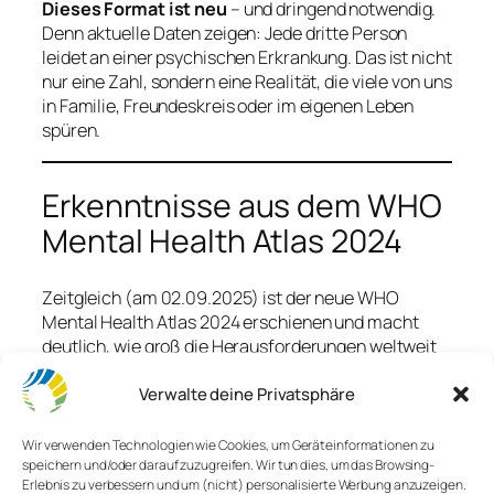
Dieses Format ist neu
– und dringend notwendig.
Denn aktuelle Daten zeigen: Jede dritte Person
leidet an einer psychischen Erkrankung. Das ist nicht
nur eine Zahl, sondern eine Realität, die viele von uns
in Familie, Freundeskreis oder im eigenen Leben
spüren.
Erkenntnisse aus dem WHO
Mental Health Atlas 2024
Zeitgleich (am 02.09.2025) ist der neue WHO
Mental Health Atlas 2024 erschienen und macht
deutlich, wie groß die Herausforderungen weltweit
sind:
Verwalte deine Privatsphäre
Die Ressourcen für psychische Gesundheit
bleiben extrem knapp. Im Schnitt fließen nur 2
Wir verwenden Technologien wie Cookies, um Geräteinformationen zu
% der staatlichen Gesundheitsbudgets in
speichern und/oder darauf zuzugreifen. Wir tun dies, um das Browsing-
diesen Bereich
Erlebnis zu verbessern und um (nicht) personalisierte Werbung anzuzeigen.