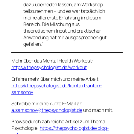
dazu überreden lassen, am Workshop
teilzunehmen – und es war tatsächlich
meine allererste Erfahrung in diesem
Bereich. Die Mischung aus
theoretischem Input und praktischer
Anwendung hat mir ausgesprochen gut
gefallen.“
Mehr über das Mental Health Workout:
https://thepsychologist.de/workout
Erfahre mehr über mich und meine Arbeit:
https://thepsychologist.de/kontakt-anton-
samsonov
Schreibe mir eine kurze E-Mail an
a.samsonov@thepsychologist.de
und mach mit.
Browse durch zahlreiche Artikel zum Thema
Psychologie:
https://thepsychologist.de/blog-