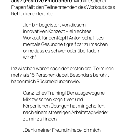
aus? (Positive Emotionen)
. Mithilfe solcher
Fragen fällt den Teilnehmenden des Workouts das
Reflektieren leichter.
„Ich bin begeistert von diesem
innovativen Konzept – ein echtes
Workout für den Kopf! Anton schafft es,
mentale Gesundheit greifbar zu machen,
ohne dass es schwer oder überladen
wirkt.“
Inzwischen waren nach den ersten drei Terminen
mehr als 15 Personen dabei. Besonders berührt
haben mich Rückmeldungen wie:
Ganz tolles Training! Der ausgewogene
Mix zwischen kognitiven und
körperlichen Übungen hat mir geholfen,
nach einem stressigen Arbeitstag wieder
zu mir zu finden.
„Dank meiner Freundin habe ich mich