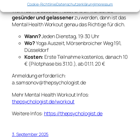
Cookie-Richtlinie
Datenschutzerklärung
Impressum
Wenn du in Düsseldorf lebst und dir wünschst,
gesünder und gelassener
zu werden, dann ist das
Mental Health Workout genau das Richtige für dich.
Wann?
Jeden Dienstag, 19:30 Uhr
Wo?
Yoga Auszeit, Mörsenbroicher Weg 191,
Düsseldorf
Kosten:
Erste Teilnahme kostenlos, danach 10
€ (Pilotphase bis 31.10.), ab 01.11. 20 €
Anmeldung erforderlich:
a.samsonov@thepsychologist.de
Mehr Mental Health Workout Infos:
thepsychologist.de/workout
Weitere Infos:
https://thepsychologist.de
3. September 2025