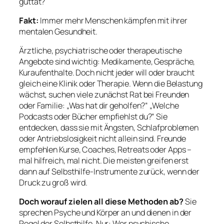
guttat?
Fakt:
Immer mehr Menschen kämpfen mit ihrer
mentalen Gesundheit.
Ärztliche, psychiatrische oder therapeutische
Angebote sind wichtig: Medikamente, Gespräche,
Kuraufenthalte. Doch nicht jeder will oder braucht
gleich eine Klinik oder Therapie. Wenn die Belastung
wächst, suchen viele zunächst Rat bei Freunden
oder Familie: „Was hat dir geholfen?“ „Welche
Podcasts oder Bücher empfiehlst du?“ Sie
entdecken, dass sie mit Ängsten, Schlafproblemen
oder Antriebslosigkeit nicht allein sind. Freunde
empfehlen Kurse, Coaches, Retreats oder Apps –
mal hilfreich, mal nicht. Die meisten greifen erst
dann auf Selbsthilfe-Instrumente zurück, wenn der
Druck zu groß wird.
Doch worauf zielen all diese Methoden ab?
Sie
sprechen Psyche und Körper an und dienen in der
Regel der Selbsthilfe. Nur: Wer psychische