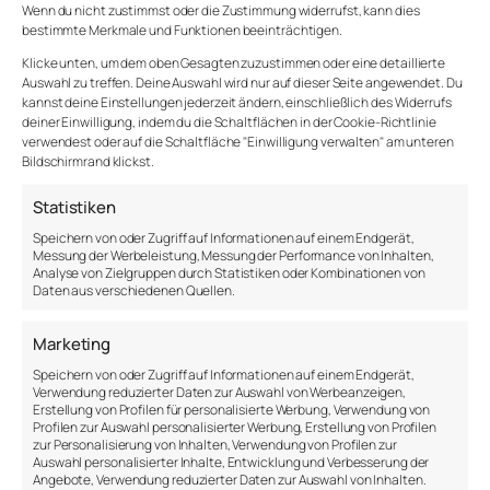
Wenn du nicht zustimmst oder die Zustimmung widerrufst, kann dies
Auf 10.000 Menschen kommt im Durchschnitt
bestimmte Merkmale und Funktionen beeinträchtigen.
nur ein staatlich beschäftigter Mental-Health-
Worker
Klicke unten, um dem oben Gesagten zuzustimmen oder eine detaillierte
Auswahl zu treffen. Deine Auswahl wird nur auf dieser Seite angewendet. Du
Tele-Mental-Health-Angebote und
kannst deine Einstellungen jederzeit ändern, einschließlich des Widerrufs
psychosoziale Unterstützung im Kontext von
deiner Einwilligung, indem du die Schaltflächen in der Cookie-Richtlinie
Krisen und Notfällen haben zugenommen
verwendest oder auf die Schaltfläche "Einwilligung verwalten" am unteren
Bildschirmrand klickst.
Quelle:
https://www.who.int/publications/i/item/9789240114487
Statistiken
Speichern von oder Zugriff auf Informationen auf einem Endgerät,
Die Nachfrage nach Unterstützung steigt, doch
Messung der Werbeleistung, Messung der Performance von Inhalten,
die Systeme kommen nicht hinterher.
Umso
Analyse von Zielgruppen durch Statistiken oder Kombinationen von
wichtiger sind niedrigschwellige Angebote wie
Daten aus verschiedenen Quellen.
Workshops, Gruppenformate und präventive
Programme.
Marketing
Speichern von oder Zugriff auf Informationen auf einem Endgerät,
Was macht das Mental
Verwendung reduzierter Daten zur Auswahl von Werbeanzeigen,
Erstellung von Profilen für personalisierte Werbung, Verwendung von
Health Workout besonders?
Profilen zur Auswahl personalisierter Werbung, Erstellung von Profilen
zur Personalisierung von Inhalten, Verwendung von Profilen zur
Auswahl personalisierter Inhalte, Entwicklung und Verbesserung der
Angebote, Verwendung reduzierter Daten zur Auswahl von Inhalten.
Im Unterschied zu klassischen Therapien oder