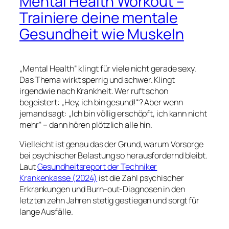
Mental Health Workout –
Trainiere deine mentale
Gesundheit wie Muskeln
„Mental Health“ klingt für viele nicht gerade sexy.
Das Thema wirkt sperrig und schwer. Klingt
irgendwie nach Krankheit. Wer ruft schon
begeistert: „Hey, ich bin gesund!“? Aber wenn
jemand sagt: „Ich bin völlig erschöpft, ich kann nicht
mehr“ – dann hören plötzlich alle hin.
Vielleicht ist genau das der Grund, warum Vorsorge
bei psychischer Belastung so herausfordernd bleibt.
Laut
Gesundheitsreport der Techniker
Krankenkasse (2024)
ist die Zahl psychischer
Erkrankungen und Burn-out-Diagnosen in den
letzten zehn Jahren stetig gestiegen und sorgt für
lange Ausfälle.