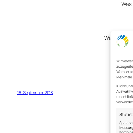
Was 
Was könnte
Wir verwe
zuzugreife
Wie wil
Werbung a
Merkmale 
Klicke unt
Auswahl wi
16. September 2018
einschließ
verwendest
Statis
Speicher
Messung 
Kombina