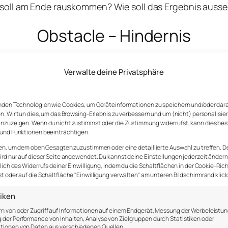
soll am Ende rauskommen? Wie soll das Ergebnis auss
Obstacle – Hindernis
 dir im Weg stehen? Welchen Hindernissen könntest d
Verwalte deine Privatsphäre
Plan – Plan
nden Technologien wie Cookies, um Geräteinformationen zu speichern und/oder dar
n. Wir tun dies, um das Browsing-Erlebnis zu verbessern und um (nicht) personalisie
lst du vorgehen? Was sind die nächsten Schritte, die du
nzuzeigen. Wenn du nicht zustimmst oder die Zustimmung widerrufst, kann dies be
und Funktionen beeinträchtigen.
en, um dem oben Gesagten zuzustimmen oder eine detaillierte Auswahl zu treffen. D
rd nur auf dieser Seite angewendet. Du kannst deine Einstellungen jederzeit ändern
lich des Widerrufs deiner Einwilligung, indem du die Schaltflächen in der Cookie-Rich
 oder auf die Schaltfläche "Einwilligung verwalten" am unteren Bildschirmrand klick
tiken
n von oder Zugriff auf Informationen auf einem Endgerät, Messung der Werbeleistun
der Performance von Inhalten, Analyse von Zielgruppen durch Statistiken oder
tionen von Daten aus verschiedenen Quellen.