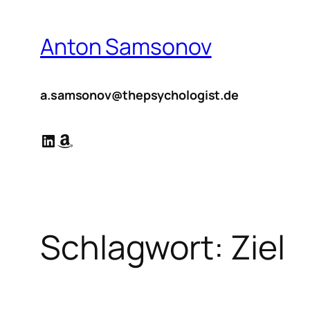
Zum
Inhalt
Anton Samsonov
springen
a.samsonov@thepsychologist.de
LinkedIn
Amazon
Schlagwort:
Ziel