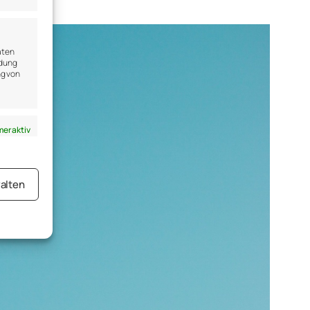
aten
ndung
ng von
er aktiv
alten
er aktiv