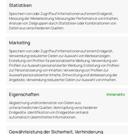
psychologische Experimente zeigen.
Statistiken
Speichern von oder Zugriff auf Informationen auf einem Endgerät,
Legst du wert auf Ordnung? Hast du Bilder? Fotos?
Messung der Werbeleistung, Messung der Performance von Inhalten,
Sitzgelegenheiten? Bücher? Wie sind sie
Analyse von Zielgruppen durch Statistiken oder Kombinationen von
Daten aus verschiedenen Quellen.
angeordnet? Welche Farben herrschen vor? Was
fällt in deinem Raum besonders auf? Welche
Gegenstände sind eher versteckt?
Marketing
Speichern von oder Zugriff auf Informationen auf einem Endgerät,
Es gibt wissenschaftliche Untersuchungen, die sich
Verwendung reduzierter Daten zur Auswahl von Werbeanzeigen,
mit diesem Thema befassen. Sie zeigen, dass
Erstellung von Profilen für personalisierte Werbung, Verwendung von
Profilen zur Auswahl personalisierter Werbung, Erstellung von Profilen
Persönlichkeitsmerkmale wie Extraversion,
zur Personalisierung von Inhalten, Verwendung von Profilen zur
Offenheit, emotionale Stabilität und
Auswahl personalisierter Inhalte, Entwicklung und Verbesserung der
Gewissenhaftigkeit gut geschätzt werden können,
Angebote, Verwendung reduzierter Daten zur Auswahl von Inhalten.
wenn man sich das Schlafzimmer der Person
ansieht. Räume, die wir kreieren und in denen wir
Eigenschaften
Immer aktiv
leben, spiegeln unsere Persönlichkeit wider – sie
Abgleichung und Kombination von Daten aus
sind unser Spiegelbild.
unterschiedlichen Quellen, Verknüpfung verschiedener
Endgeräte, Identifikation von Endgeräten anhand
automatisch übermittelter Informationen.
Quelle
Gewährleistung der Sicherheit, Verhinderung