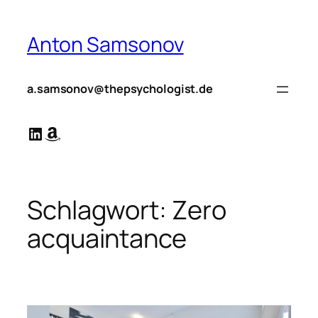
Zum
Inhalt
Anton Samsonov
springen
a.samsonov@thepsychologist.de
LinkedIn
Amazon
Schlagwort:
Zero
acquaintance