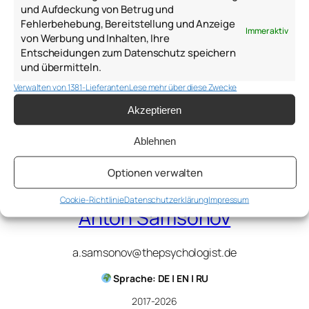
Ambady, N., Hallahan, M., & Rosenthal, R. (1995). On
und Aufdeckung von Betrug und
judging and being judged accurately in zero-
Fehlerbehebung, Bereitstellung und Anzeige
Immer aktiv
acquaintance situations.
Journal of Personality and
von Werbung und Inhalten, Ihre
Social Psychology
,
69
(3), 518.
Entscheidungen zum Datenschutz speichern
und übermitteln.
Verwalten von 1381-Lieferanten
Lese mehr über diese Zwecke
1. September 2019
Akzeptieren
Ablehnen
Optionen verwalten
Cookie-Richtlinie
Datenschutzerklärung
Impressum
Anton Samsonov
a.samsonov@thepsychologist.de
Sprache: DE | EN | RU
2017-2026