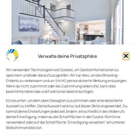
Verwalte deine Privatsphäre
Wir verwenden Technologien wie Cookies, um Geräteinformationen zu
speichern und/oder darauf zuzugreifen. Wir tun dies, um das Browsing-
Dein Raum – Deine
Erlebnis zu verbessern und um (nicht) personalisierte Werbung anzuzeigen.
Wenn du nicht zustimmst oder die Zustimmung widerrufst, kann dies
Persönlichkeit
bestimmte Merkmale und Funktionen beeinträchtigen.
Klicke unten, um dem oben Gesagten zuzustimmen oder eine detaillierte
Auswahl zu treffen. Deine Auswahl wird nur auf dieser Seite angewendet. Du
kannst deine Einstellungen jederzeit ändern, einschließlich des Widerrufs
Ist unser Wohnraum das Spiegelbild unserer
deiner Einwilligung, indem du die Schaltflächen in der Cookie-Richtlinie
Persönlichkeit? Was wird ein fremder Besucher über
verwendest oder auf die Schaltfläche "Einwilligung verwalten" am unteren
dich sagen können, nachdem er deine Wohnung
Bildschirmrand klickst.
gesehen hat? Eine ganze Menge, wie