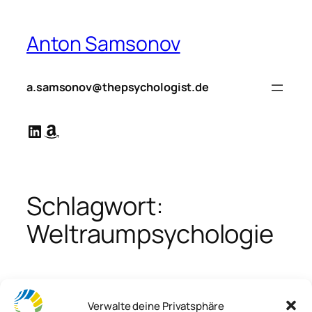
Zum
Inhalt
Anton Samsonov
springen
a.samsonov@thepsychologist.de
LinkedIn
Amazon
Schlagwort:
Weltraumpsychologie
Verwalte deine Privatsphäre