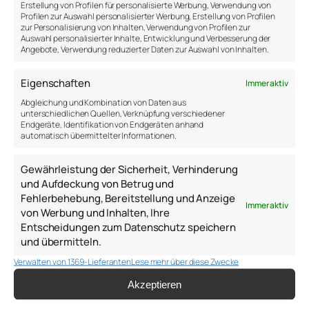
teifer in die Welt der Astronauten und der
Erstellung von Profilen für personalisierte Werbung, Verwendung von
Profilen zur Auswahl personalisierter Werbung, Erstellung von Profilen
Weltraumagenturen ein.
zur Personalisierung von Inhalten, Verwendung von Profilen zur
Auswahl personalisierter Inhalte, Entwicklung und Verbesserung der
https://www.ardmediathek.de/video/allein-im-all-
Angebote, Verwendung reduzierter Daten zur Auswahl von Inhalten.
die-einsame-reise-zum-mars/allein-im-all-reise-
zum-
Eigenschaften
Immer aktiv
mars/swr/Y3JpZDovL3N3ci5kZS9hZXgvbzE5MDAxNjI
Abgleichung und Kombination von Daten aus
unterschiedlichen Quellen, Verknüpfung verschiedener
Endgeräte, Identifikation von Endgeräten anhand
automatisch übermittelter Informationen.
8. September 2023
Gewährleistung der Sicherheit, Verhinderung
und Aufdeckung von Betrug und
Fehlerbehebung, Bereitstellung und Anzeige
Immer aktiv
von Werbung und Inhalten, Ihre
Entscheidungen zum Datenschutz speichern
und übermitteln.
Anton Samsonov
Verwalten von 1369-Lieferanten
Lese mehr über diese Zwecke
Akzeptieren
a.samsonov@thepsychologist.de