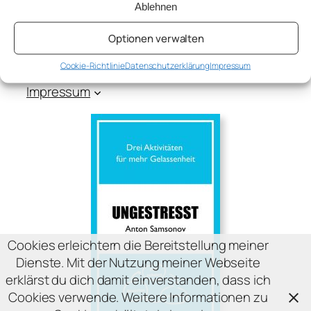
Ablehnen
Sprache: DE | EN | RU
2017-2026
Optionen verwalten
Über mich
Cookie-Richtlinie
Datenschutzerklärung
Impressum
Blog
Impressum
Cookies erleichtern die Bereitstellung meiner
Dienste. Mit der Nutzung meiner Webseite
erklärst du dich damit einverstanden, dass ich
Cookies verwende. Weitere Informationen zu