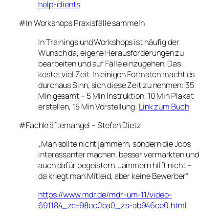
help-clients
#In Workshops Praxisfälle sammeln
In Trainings und Workshops ist häufig der
Wunsch da, eigene Herausforderungen zu
bearbeiten und auf Fälle einzugehen. Das
kostet viel Zeit. In einigen Formaten macht es
durchaus Sinn, sich diese Zeit zu nehmen: 35
Min gesamt – 5 Min Instruktion, 10 Min Plakat
erstellen, 15 Min Vorstellung:
Link zum Buch
#Fachkräftemangel – Stefan Dietz
„Man sollte nicht jammern, sondern die Jobs
interessanter machen, besser vermarkten und
auch dafür begeistern. Jammern hilft nicht –
da kriegt man Mitleid, aber keine Bewerber“
https://www.mdr.de/mdr-um-11/video-
691184_zc-98ec0ba0_zs-ab946ce0.html