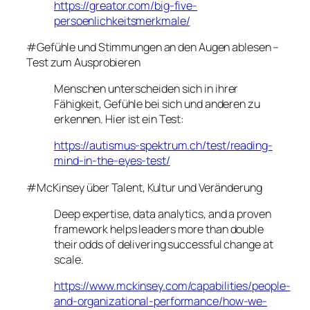
https://greator.com/big-five-
persoenlichkeitsmerkmale/
#Gefühle und Stimmungen an den Augen ablesen –
Test zum Ausprobieren
Menschen unterscheiden sich in ihrer
Fähigkeit, Gefühle bei sich und anderen zu
erkennen. Hier ist ein Test:
https://autismus-spektrum.ch/test/reading-
mind-in-the-eyes-test/
#McKinsey über Talent, Kultur und Veränderung
Deep expertise, data analytics, and a proven
framework helps leaders more than double
their odds of delivering successful change at
scale.
https://www.mckinsey.com/capabilities/people-
and-organizational-performance/how-we-