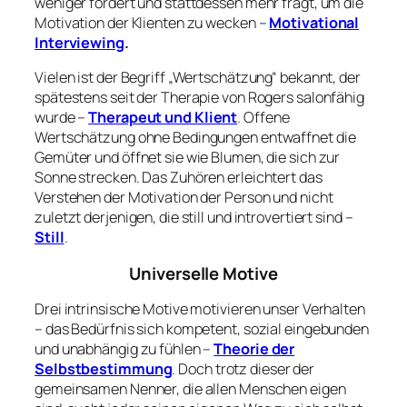
weniger fordert und stattdessen mehr fragt, um die
Motivation der Klienten zu wecken –
Motivational
Interviewing
.
Vielen ist der Begriff „Wertschätzung“ bekannt, der
spätestens seit der Therapie von Rogers salonfähig
wurde –
Therapeut und Klient
. Offene
Wertschätzung ohne Bedingungen entwaffnet die
Gemüter und öffnet sie wie Blumen, die sich zur
Sonne strecken. Das Zuhören erleichtert das
Verstehen der Motivation der Person und nicht
zuletzt derjenigen, die still und introvertiert sind –
Still
.
Universelle Motive
Drei intrinsische Motive motivieren unser Verhalten
– das Bedürfnis sich kompetent, sozial eingebunden
und unabhängig zu fühlen –
Theorie der
Selbstbestimmung
. Doch trotz dieser der
gemeinsamen Nenner, die allen Menschen eigen