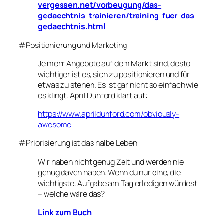
vergessen.net/vorbeugung/das-
gedaechtnis-trainieren/training-fuer-das-
gedaechtnis.html
#Positionierung und Marketing
Je mehr Angebote auf dem Markt sind, desto
wichtiger ist es, sich zu positionieren und für
etwas zu stehen. Es ist gar nicht so einfach wie
es klingt. April Dunford klärt auf:
https://www.aprildunford.com/obviously-
awesome
#Priorisierung ist das halbe Leben
Wir haben nicht genug Zeit und werden nie
genug davon haben. Wenn du nur eine, die
wichtigste, Aufgabe am Tag erledigen würdest
– welche wäre das?
Link zum Buch