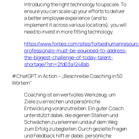
Introducing the right technology to upscale. To
ensure you can scale up your efforts to deliver
a better employee experience (and to
implement it across various locations), you will
need to invest in more fitting technology.
https://www.forbes.com/sites/forbeshumanresourc
professionals-must-be-equipped-to-address-
the-biggest-challenge-of-today-talent-
shortage/?sh=2fd03a1248ab
#ChatGPT in Action – „Beschreibe Coaching in 50
Wörtern“
Coaching ist ein wertvolles Werkzeug, um
Ziele zu erreichen und persönliche
Entwicklung voranzutreiben. Ein guter Coach
unterstützt dabei, die eigenen Stärken und
Schwächen zu erkennen und auf dem Weg
zum Erfolg zu begleiten. Durch gezielte Fragen
und Feedback hilft er dabei, persönliche