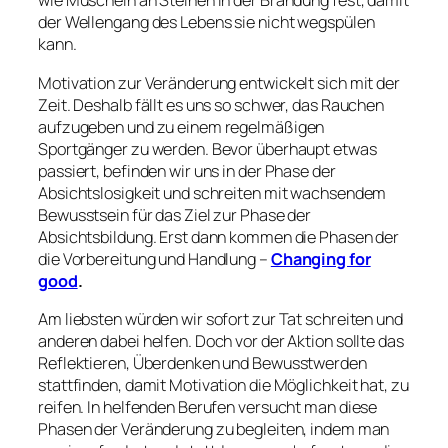
wie Muscheln an Steinen in der Brandung fest, damit
der Wellengang des Lebens sie nicht wegspülen
kann.
Motivation zur Veränderung entwickelt sich mit der
Zeit. Deshalb fällt es uns so schwer, das Rauchen
aufzugeben und zu einem regelmäßigen
Sportgänger zu werden. Bevor überhaupt etwas
passiert, befinden wir uns in der Phase der
Absichtslosigkeit und schreiten mit wachsendem
Bewusstsein für das Ziel zur Phase der
Absichtsbildung. Erst dann kommen die Phasen der
die Vorbereitung und Handlung –
Changing for
good
.
Am liebsten würden wir sofort zur Tat schreiten und
anderen dabei helfen. Doch vor der Aktion sollte das
Reflektieren, Überdenken und Bewusstwerden
stattfinden, damit Motivation die Möglichkeit hat, zu
reifen. In helfenden Berufen versucht man diese
Phasen der Veränderung zu begleiten, indem man