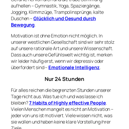
aufhellen – Gymnastik, Yoga, Spaziergänge,
Jogging, Klimmzüge, Trampolinsprünge, kalte
Duschen –
Glücklich und Gesund durch
Bewegung
.
Motivation ist ohne Emotion nicht möglich. In
unserer westlichen Gesellschaft sind wir sehr stolz
auf unsere rationale Art und unsere Wissenschaft.
Dass auch unsere Gefühlswelt wichtig ist, merken
wir leider häufig erst, wenn wir depressiv oder
überfordert sind –
Emotionale Intelligenz
.
Nur 24 Stunden
Für alles reichen die begrenzten Stunden unserer
Tage nicht aus. Was tue ich und was lasse ich
bleiben?
7 Habits of Highly effective People
.
Vielen Menschen mangelt es nicht an Motivation –
jeder von uns ist motiviert. Viele wissen nicht, was
sie wollen und haben keine klare Vorstellung ihrer
Ziele.