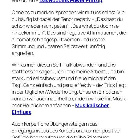
versuchen –
Das Robbins Power Prinzip
.
Ohne es zu merken, sprechen wir mit uns selbst. Viel
zu häufig ist dabei der Tenor negativ – „Das hast du
schon wieder nicht getan“, „Das wirst du doch nie
hinbekommen“. Das sind negative Affirmationen, die
automatisch abgespult werden und unsere
Stimmung und unseren Selbstwert unnötig
angreifen.
Wir können diesen Self-Talk abwandeln und uns
stattdessen sagen: „Ich liebe meine Arbeit“, „Ich bin
stark und selbstbewusst und freue mich auf den
Tag“. Ganz einfach und ganz effektiv – der Trick liegt
in der täglichen Wiederholung. Unseren Emotionen
können wir auch nachhelfen, indem wir sie mit Musik
oder Hörbüchern anfachen –
Musikalischer
Einfluss
.
Auch körperliche Übungen steigern das
Erregungsniveau des Körpers und können positive
Gefühle hervorrufen und die trübe Stimmung