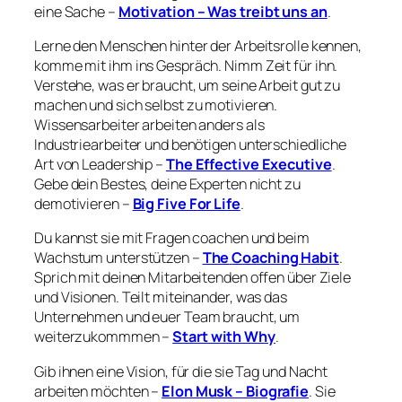
eine Sache –
Motivation – Was treibt uns an
.
Lerne den Menschen hinter der Arbeitsrolle kennen,
komme mit ihm ins Gespräch. Nimm Zeit für ihn.
Verstehe, was er braucht, um seine Arbeit gut zu
machen und sich selbst zu motivieren.
Wissensarbeiter arbeiten anders als
Industriearbeiter und benötigen unterschiedliche
Art von Leadership –
The Effective Executive
.
Gebe dein Bestes, deine Experten nicht zu
demotivieren –
Big Five For Life
.
Du kannst sie mit Fragen coachen und beim
Wachstum unterstützen –
The
Coaching Habit
.
Sprich mit deinen Mitarbeitenden offen über Ziele
und Visionen. Teilt miteinander, was das
Unternehmen und euer Team braucht, um
weiterzukommmen –
Start with Why
.
Gib ihnen eine Vision, für die sie Tag und Nacht
arbeiten möchten –
Elon Musk – Biografie
. Sie