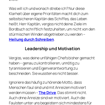
Was will ich und wonach strebe ich? Nur diese
Klarheit über eigene Prioritäten macht dich zum
selbstsicheren Kapitän des Schiffes, das Leben
heißt. Herr Kapitän, vergiss nicht deine Ziele im
Bordbuch schriftlich festzuhalten, um nicht von den
stürmischen Winden abgetrieben zu werden –
Heilung durch Schreiben
.
Leadership und Motivation
Vergiss, was deine unfähigen Chefs bisher gemacht
haben – genau zu kontrollieren, unnötig zu
tyrannisieren und Eigenverantwortung zu
beschneiden. Sie wussten es nicht besser.
Ignoriere das häufig zu hörende Motto, dass
Menschen faul sind und mit Anreizen motiviert
werden müssen –
The Drive
. Das stimmt nicht.
Auch ohne Anreize sind wir motiviert. Auch die
Faulsten unter uns begeistern sich mindestens für