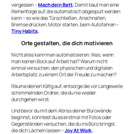
vergessen –
Mach dein Bett
.
Damit baut man eine
Reihenfolge auf, die automatisch abgespult werden
kann – so wie das Türschließen, Anschnallen,
Bremse drücken, Motor starten, beim Autofahren –
Tiny Habits
.
Orte gestalten, die dich motivieren
Nicht alles kann man automatisieren. Was, wenn
man keinen Bock auf Arbeit hat? Warum nicht
einmal versuchen, den physischen und digitalen
Arbeitsplatz zu einem Ort der Freude zu machen?
Räume deinen Käfig auf, entsorge die vor Langeweile
schimmelnden Ordner, die du nie wieder
durchgehen wirst.
Und bevor du mit dem Abriss deiner Bürowände
beginnst, könntest du es erstmal mit Fotos oder
Gegenständen versuchen, die du ins Büro bringst,
die dich Lächeln lassen –
Joy At Work
.