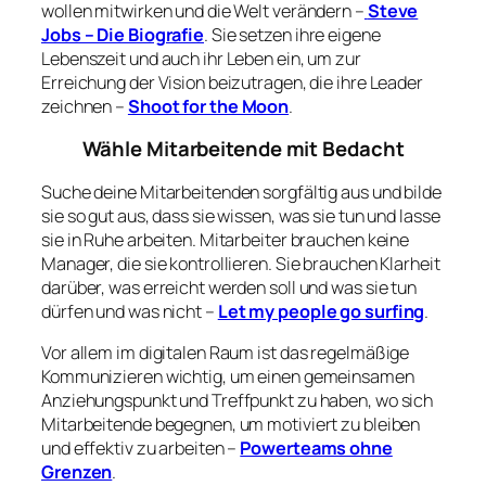
wollen mitwirken und die Welt verändern –
Steve
Jobs – Die Biografie
. Sie setzen ihre eigene
Lebenszeit und auch ihr Leben ein, um zur
Erreichung der Vision beizutragen, die ihre Leader
zeichnen –
Shoot for the Moon
.
Wähle Mitarbeitende mit Bedacht
Suche deine Mitarbeitenden sorgfältig aus und bilde
sie so gut aus, dass sie wissen, was sie tun und lasse
sie in Ruhe arbeiten. Mitarbeiter brauchen keine
Manager, die sie kontrollieren. Sie brauchen Klarheit
darüber, was erreicht werden soll und was sie tun
dürfen und was nicht –
Let my people go surfing
.
Vor allem im digitalen Raum ist das regelmäßige
Kommunizieren wichtig, um einen gemeinsamen
Anziehungspunkt und Treffpunkt zu haben, wo sich
Mitarbeitende begegnen, um motiviert zu bleiben
und effektiv zu arbeiten –
Powerteams ohne
Grenzen
.