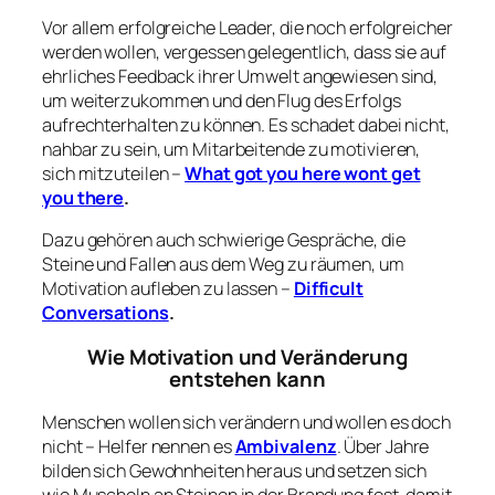
Vor allem erfolgreiche Leader, die noch erfolgreicher
werden wollen, vergessen gelegentlich, dass sie auf
ehrliches Feedback ihrer Umwelt angewiesen sind,
um weiterzukommen und den Flug des Erfolgs
aufrechterhalten zu können. Es schadet dabei nicht,
nahbar zu sein, um Mitarbeitende zu motivieren,
sich mitzuteilen –
What got you here wont get
you there
.
Dazu gehören auch schwierige Gespräche, die
Steine und Fallen aus dem Weg zu räumen, um
Motivation aufleben zu lassen –
Difficult
Conversations
.
Wie Motivation und Veränderung
entstehen kann
Menschen wollen sich verändern und wollen es doch
nicht – Helfer nennen es
Ambivalenz
. Über Jahre
bilden sich Gewohnheiten heraus und setzen sich