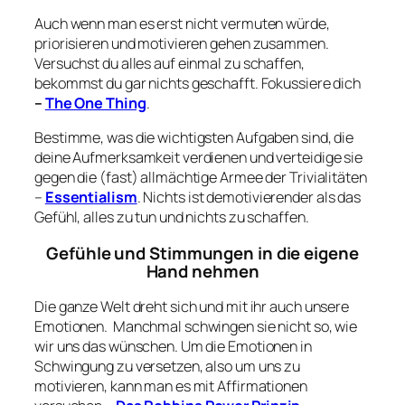
Auch wenn man es erst nicht vermuten würde,
priorisieren und motivieren gehen zusammen.
Versuchst du alles auf einmal zu schaffen,
bekommst du gar nichts geschafft. Fokussiere dich
–
The One Thing
.
Bestimme, was die wichtigsten Aufgaben sind, die
deine Aufmerksamkeit verdienen und verteidige sie
gegen die (fast) allmächtige Armee der Trivialitäten
–
Essentialism
. Nichts ist demotivierender als das
Gefühl, alles zu tun und nichts zu schaffen.
Gefühle und Stimmungen in die eigene
Hand nehmen
Die ganze Welt dreht sich und mit ihr auch unsere
Emotionen. Manchmal schwingen sie nicht so, wie
wir uns das wünschen. Um die Emotionen in
Schwingung zu versetzen, also um uns zu
motivieren, kann man es mit Affirmationen