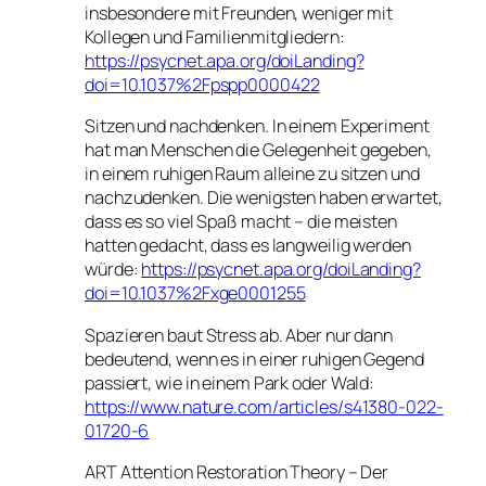
insbesondere mit Freunden, weniger mit
Kollegen und Familienmitgliedern:
https://psycnet.apa.org/doiLanding?
doi=10.1037%2Fpspp0000422
Sitzen und nachdenken. In einem Experiment
hat man Menschen die Gelegenheit gegeben,
in einem ruhigen Raum alleine zu sitzen und
nachzudenken. Die wenigsten haben erwartet,
dass es so viel Spaß macht – die meisten
hatten gedacht, dass es langweilig werden
würde:
https://psycnet.apa.org/doiLanding?
doi=10.1037%2Fxge0001255
Spazieren baut Stress ab. Aber nur dann
bedeutend, wenn es in einer ruhigen Gegend
passiert, wie in einem Park oder Wald:
https://www.nature.com/articles/s41380-022-
01720-6
ART Attention Restoration Theory – Der