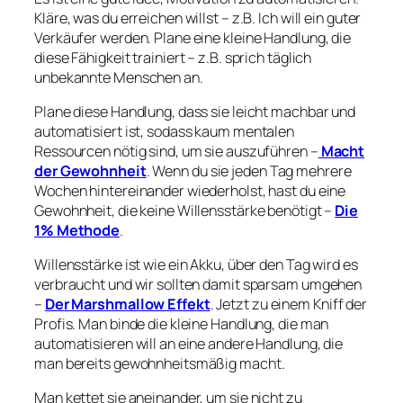
Kläre, was du erreichen willst – z.B. Ich will ein guter
Verkäufer werden. Plane eine kleine Handlung, die
diese Fähigkeit trainiert – z.B. sprich täglich
unbekannte Menschen an.
Plane diese Handlung, dass sie leicht machbar und
automatisiert ist, sodass kaum mentalen
Ressourcen nötig sind, um sie auszuführen –
Macht
der Gewohnheit
. Wenn du sie jeden Tag mehrere
Wochen hintereinander wiederholst, hast du eine
Gewohnheit, die keine Willensstärke benötigt –
Die
1% Methode
.
Willensstärke ist wie ein Akku, über den Tag wird es
verbraucht und wir sollten damit sparsam umgehen
–
Der Marshmallow Effekt
. Jetzt zu einem Kniff der
Profis. Man binde die kleine Handlung, die man
automatisieren will an eine andere Handlung, die
man bereits gewohnheitsmäßig macht.
Man kettet sie aneinander, um sie nicht zu