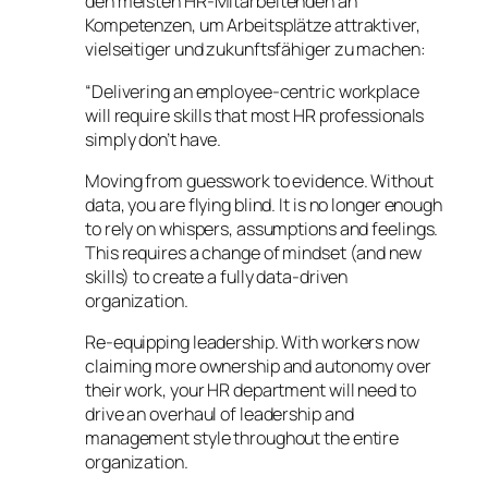
den meisten HR-Mitarbeitenden an
Kompetenzen, um Arbeitsplätze attraktiver,
vielseitiger und zukunftsfähiger zu machen:
“Delivering an employee-centric workplace
will require skills that most HR professionals
simply don’t have.
Moving from guesswork to evidence. Without
data, you are flying blind. It is no longer enough
to rely on whispers, assumptions and feelings.
This requires a change of mindset (and new
skills) to create a fully data-driven
organization.
Re-equipping leadership. With workers now
claiming more ownership and autonomy over
their work, your HR department will need to
drive an overhaul of leadership and
management style throughout the entire
organization.