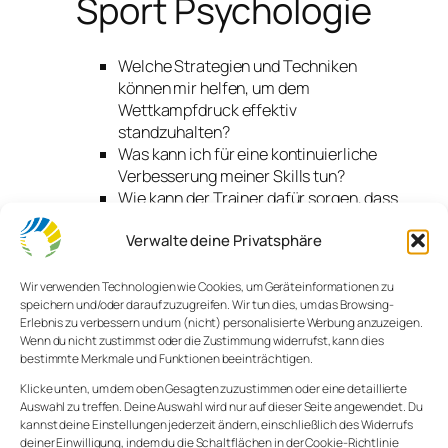
Sport Psychologie
Welche Strategien und Techniken
können mir helfen, um dem
Wettkampfdruck effektiv
standzuhalten?
Was kann ich für eine kontinuierliche
Verbesserung meiner Skills tun?
Wie kann der Trainer dafür sorgen, dass
die Konzentration der Spieler in
Verwalte deine Privatsphäre
kritischen Situationen messerscharf ist?
Bisher gibt es kein Patentrezept für Höchstleistung,
Wir verwenden Technologien wie Cookies, um Geräteinformationen zu
für jeden Spieler und jedes Team können die
speichern und/oder darauf zuzugreifen. Wir tun dies, um das Browsing-
Erlebnis zu verbessern und um (nicht) personalisierte Werbung anzuzeigen.
Lösungen sehr unterschiedlich aussehen. Um die
Wenn du nicht zustimmst oder die Zustimmung widerrufst, kann dies
Kreation solcher Lösungen bemühen sich die E-
bestimmte Merkmale und Funktionen beeinträchtigen.
Sport Psychologen.
Klicke unten, um dem oben Gesagten zuzustimmen oder eine detaillierte
Auswahl zu treffen. Deine Auswahl wird nur auf dieser Seite angewendet. Du
Talent oder Erfahrung?
kannst deine Einstellungen jederzeit ändern, einschließlich des Widerrufs
deiner Einwilligung, indem du die Schaltflächen in der Cookie-Richtlinie