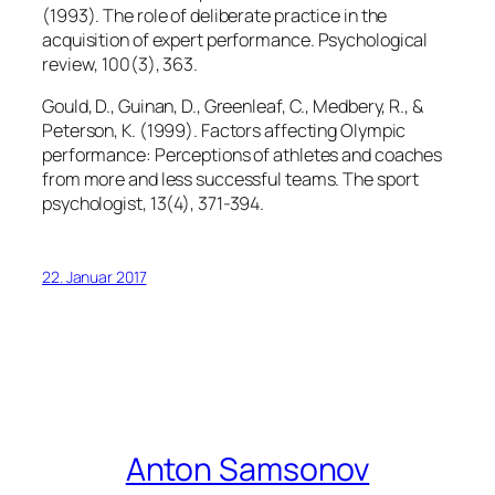
(1993). The role of deliberate practice in the
acquisition of expert performance.
Psychological
review
,
100
(3), 363.
Gould, D., Guinan, D., Greenleaf, C., Medbery, R., &
Peterson, K. (1999). Factors affecting Olympic
performance: Perceptions of athletes and coaches
from more and less successful teams.
The sport
psychologist
,
13
(4), 371-394.
22. Januar 2017
Anton Samsonov