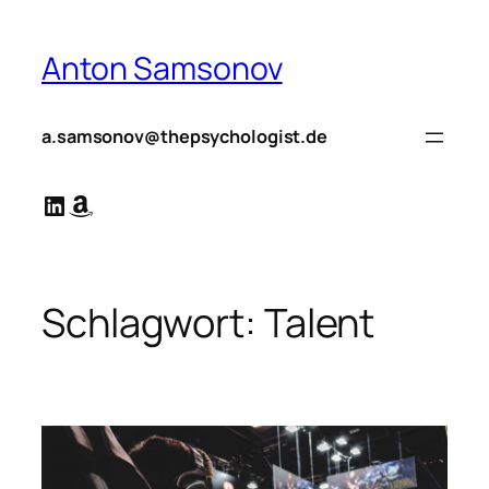
Zum
Inhalt
Anton Samsonov
springen
a.samsonov@thepsychologist.de
LinkedIn
Amazon
Schlagwort:
Talent