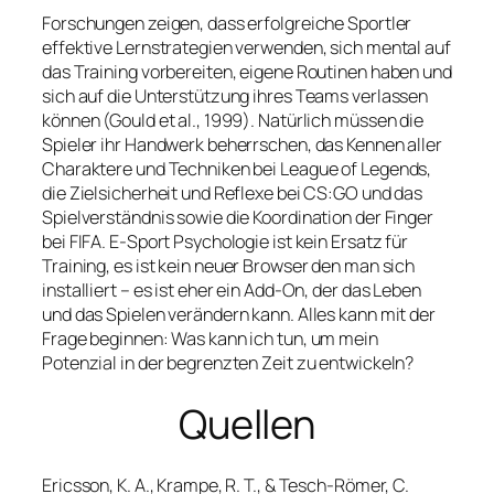
Forschungen zeigen, dass erfolgreiche Sportler
effektive Lernstrategien verwenden, sich mental auf
das Training vorbereiten, eigene Routinen haben und
sich auf die Unterstützung ihres Teams verlassen
können (Gould et al., 1999). Natürlich müssen die
Spieler ihr Handwerk beherrschen, das Kennen aller
Charaktere und Techniken bei League of Legends,
die Zielsicherheit und Reflexe bei CS:GO und das
Spielverständnis sowie die Koordination der Finger
bei FIFA. E-Sport Psychologie ist kein Ersatz für
Training, es ist kein neuer Browser den man sich
installiert – es ist eher ein Add-On, der das Leben
und das Spielen verändern kann. Alles kann mit der
Frage beginnen: Was kann ich tun, um mein
Potenzial in der begrenzten Zeit zu entwickeln?
Quellen
Ericsson, K. A., Krampe, R. T., & Tesch-Römer, C.