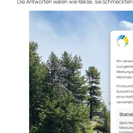
Die Antworten waren wie Kekse, sie schmeckten 
Wir verwe
zuzugreife
Werbung a
Merkmale 
Klicke unt
Auswahl wi
einschließ
verwendest
Statis
Speicher
Messung 
Kombina