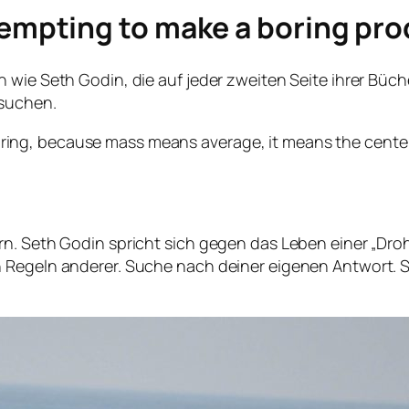
tempting to make a boring pr
wie Seth Godin, die auf jeder zweiten Seite ihrer Büche
 suchen.
oring, because mass means average, it means the center 
rn. Seth Godin spricht sich gegen das Leben einer „Dro
Regeln anderer. Suche nach deiner eigenen Antwort. Sei