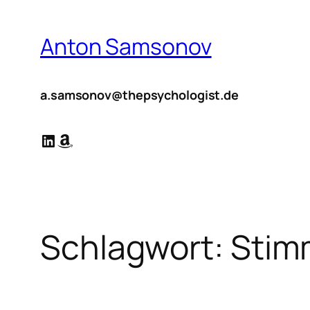
Zum
Inhalt
Anton Samsonov
springen
a.samsonov@thepsychologist.de
LinkedIn
Amazon
Schlagwort:
Stim