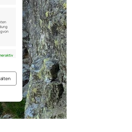
aten
ndung
ng von
er aktiv
alten
er aktiv