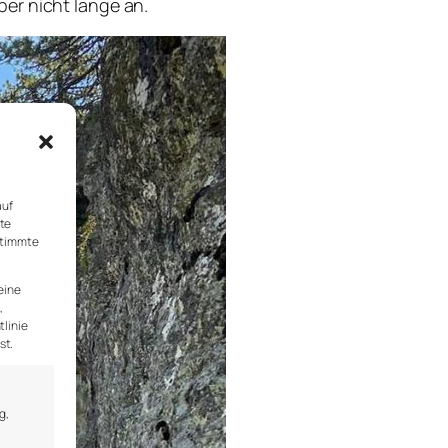
er nicht lange an.
auf
rte
stimmte
eine
,
tlinie
st.
g,