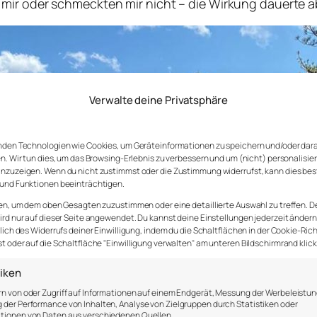
mir oder schmeckten mir nicht – die Wirkung dauerte ab
Verwalte deine Privatsphäre
nden Technologien wie Cookies, um Geräteinformationen zu speichern und/oder dar
n. Wir tun dies, um das Browsing-Erlebnis zu verbessern und um (nicht) personalisie
nzuzeigen. Wenn du nicht zustimmst oder die Zustimmung widerrufst, kann dies be
und Funktionen beeinträchtigen.
en, um dem oben Gesagten zuzustimmen oder eine detaillierte Auswahl zu treffen. D
rd nur auf dieser Seite angewendet. Du kannst deine Einstellungen jederzeit ändern
lich des Widerrufs deiner Einwilligung, indem du die Schaltflächen in der Cookie-Rich
 oder auf die Schaltfläche "Einwilligung verwalten" am unteren Bildschirmrand klick
tiken
n von oder Zugriff auf Informationen auf einem Endgerät, Messung der Werbeleistun
der Performance von Inhalten, Analyse von Zielgruppen durch Statistiken oder
tionen von Daten aus verschiedenen Quellen.