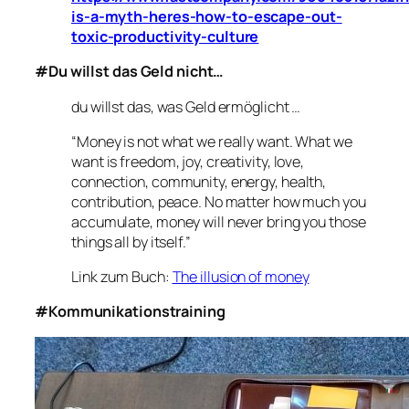
is-a-myth-heres-how-to-escape-out-
toxic-productivity-culture
#Du willst das Geld nicht…
du willst das, was Geld ermöglicht …
“Money is not what we really want. What we
want is freedom, joy, creativity, love,
connection, community, energy, health,
contribution, peace. No matter how much you
accumulate, money will never bring you those
things all by itself.”
Link zum Buch:
The illusion of money
#Kommunikationstraining