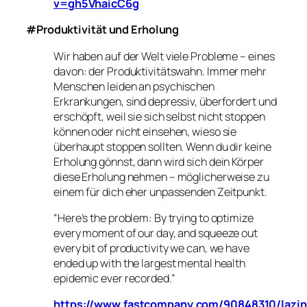
v=gh5VhaicC6g
#Produktivität und Erholung
Wir haben auf der Welt viele Probleme – eines
davon: der Produktivitätswahn. Immer mehr
Menschen leiden an psychischen
Erkrankungen, sind depressiv, überfordert und
erschöpft, weil sie sich selbst nicht stoppen
können oder nicht einsehen, wieso sie
überhaupt stoppen sollten. Wenn du dir keine
Erholung gönnst, dann wird sich dein Körper
diese Erholung nehmen – möglicherweise zu
einem für dich eher unpassenden Zeitpunkt.
“Here’s the problem: By trying to optimize
every moment of our day, and squeeze out
every bit of productivity we can, we have
ended up with the largest mental health
epidemic ever recorded.”
https://www.fastcompany.com/90848310/lazin