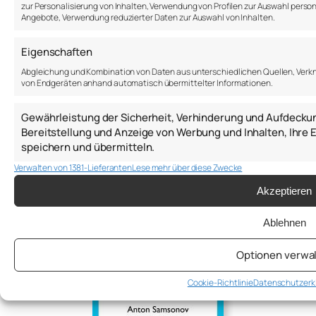
zur Personalisierung von Inhalten, Verwendung von Profilen zur Auswahl person
Anton Samsonov
Angebote, Verwendung reduzierter Daten zur Auswahl von Inhalten.
Eigenschaften
a.samsonov@thepsychologist.de
Abgleichung und Kombination von Daten aus unterschiedlichen Quellen, Verkn
von Endgeräten anhand automatisch übermittelter Informationen.
Sprache: DE | EN | RU
2017-2026
Gewährleistung der Sicherheit, Verhinderung und Aufdecku
Bereitstellung und Anzeige von Werbung und Inhalten, Ihr
Über mich
speichern und übermitteln.
Blog
Impressum
Verwalten von 1381-Lieferanten
Lese mehr über diese Zwecke
Akzeptieren
Ablehnen
Optionen verwa
Cookie-Richtlinie
Datenschutzerk