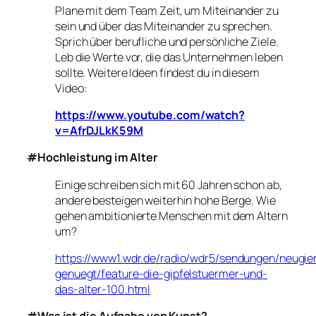
Plane mit dem Team Zeit, um Miteinander zu
sein und über das Miteinander zu sprechen.
Sprich über berufliche und persönliche Ziele.
Leb die Werte vor, die das Unternehmen leben
sollte. Weitere Ideen findest du in diesem
Video:
https://www.youtube.com/watch?
v=AfrDJLkK59M
#Hochleistung im Alter
Einige schreiben sich mit 60 Jahren schon ab,
andere besteigen weiterhin hohe Berge. Wie
gehen ambitionierte Menschen mit dem Altern
um?
https://www1.wdr.de/radio/wdr5/sendungen/neugie
genuegt/feature-die-gipfelstuermer-und-
das-alter-100.html