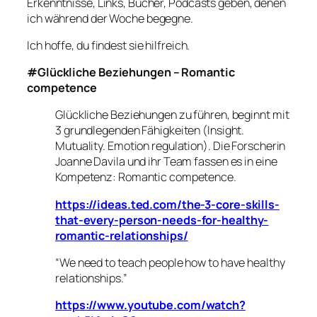
Erkenntnisse, Links, Bücher, Podcasts geben, denen
ich während der Woche begegne.
Ich hoffe, du findest sie hilfreich.
#Glückliche Beziehungen – Romantic
competence
Glückliche Beziehungen zu führen, beginnt mit
3 grundlegenden Fähigkeiten (Insight.
Mutuality. Emotion regulation). Die Forscherin
Joanne Davila und ihr Team fassen es in eine
Kompetenz: Romantic competence.
https://ideas.ted.com/the-3-core-skills-
that-every-person-needs-for-healthy-
romantic-relationships/
“We need to teach people how to have healthy
relationships.”
https://www.youtube.com/watch?