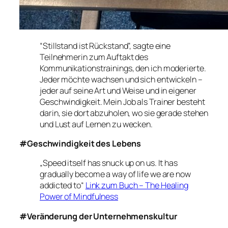
“Stillstand ist Rückstand”, sagte eine
Teilnehmerin zum Auftakt des
Kommunikationstrainings, den ich moderierte.
Jeder möchte wachsen und sich entwickeln –
jeder auf seine Art und Weise und in eigener
Geschwindigkeit. Mein Job als Trainer besteht
darin, sie dort abzuholen, wo sie gerade stehen
und Lust auf Lernen zu wecken.
#Geschwindigkeit des Lebens
„Speed itself has snuck up on us. It has
gradually become a way of life we are now
addicted to“
Link zum Buch – The Healing
Power of Mindfulness
#Veränderung der Unternehmenskultur