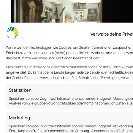
Verwalte deine Priv
Wir verwenden Technologien wie Cookies, um Geräteinformationen zu speichern u
Erlebnis zu verbessern und um (nicht) personalisierte Werbung anzuzeigen. Wen
dies bestimmte Merkmale und Funktionen beeinträchtigen.
Klicke unten, um dem oben Gesagten zuzustimmen oder eine detaillierte Auswahl 
angewendet. Du kannst deine Einstellungen jederzeit ändern, einschließlich des 
der Cookie-Richtlinie verwendest oder auf die Schaltfläche "Einwilligung verwal
Statistiken
20. Februar 2023
Speichern von oder Zugriff auf Informationen auf einem Endgerät, Messung de
Analyse von Zielgruppen durch Statistiken oder Kombinationen von Daten aus
Marketing
Speichern von oder Zugriff auf Informationen auf einem Endgerät, Verwendun
Erstellung von Profilen für personalisierte Werbung, Verwendung von Profilen z