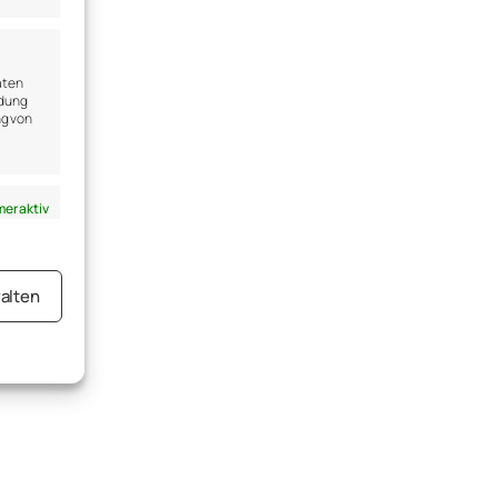
aten
ndung
ng von
er aktiv
alten
er aktiv