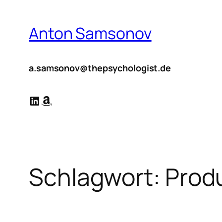
Zum
Inhalt
Anton Samsonov
springen
a.samsonov@thepsychologist.de
LinkedIn
Amazon
Schlagwort:
Produ