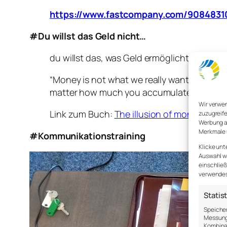
https://www.fastcompany.com/90848310/
#Du willst das Geld nicht…
du willst das, was Geld ermöglicht …
“Money is not what we really want. What we 
matter how much you accumulate, money will
Wir verwe
Link zum Buch:
The illusion of money
zuzugreife
Werbung a
Merkmale 
#Kommunikationstraining
Klicke unt
Auswahl wi
einschließ
verwendest
Statis
Speicher
Messung 
Kombina