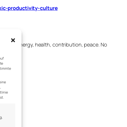
c-productivity-culture
munity, energy, health, contribution, peace. No
auf
rte
stimmte
eine
,
tlinie
st.
g,