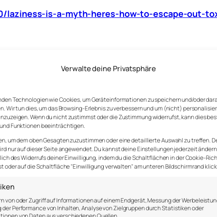
laziness-is-a-myth-heres-how-to-escape-out-toxi
Verwalte deine Privatsphäre
want is freedom, joy, creativity, love, connection, com
 never bring you those things all by itself.”
nden Technologien wie Cookies, um Geräteinformationen zu speichern und/oder dar
n. Wir tun dies, um das Browsing-Erlebnis zu verbessern und um (nicht) personalisie
nzuzeigen. Wenn du nicht zustimmst oder die Zustimmung widerrufst, kann dies be
und Funktionen beeinträchtigen.
en, um dem oben Gesagten zuzustimmen oder eine detaillierte Auswahl zu treffen. D
rd nur auf dieser Seite angewendet. Du kannst deine Einstellungen jederzeit ändern
lich des Widerrufs deiner Einwilligung, indem du die Schaltflächen in der Cookie-Rich
 oder auf die Schaltfläche "Einwilligung verwalten" am unteren Bildschirmrand klick
tiken
n von oder Zugriff auf Informationen auf einem Endgerät, Messung der Werbeleistun
der Performance von Inhalten, Analyse von Zielgruppen durch Statistiken oder
tionen von Daten aus verschiedenen Quellen.