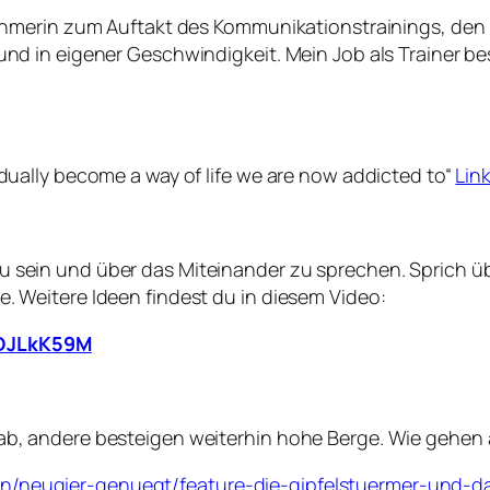
ilnehmerin zum Auftakt des Kommunikationstrainings, de
und in eigener Geschwindigkeit. Mein Job als Trainer be
adually become a way of life we are now addicted to“
Lin
 sein und über das Miteinander zu sprechen. Sprich übe
e. Weitere Ideen findest du in diesem Video:
rDJLkK59M
 ab, andere besteigen weiterhin hohe Berge. Wie gehen
n/neugier-genuegt/feature-die-gipfelstuermer-und-da