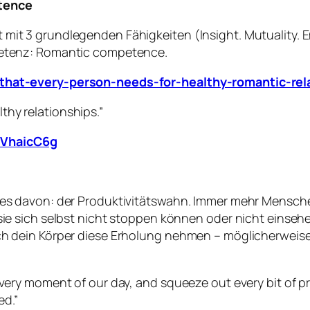
tence
mit 3 grundlegenden Fähigkeiten (Insight. Mutuality. E
mpetenz: Romantic competence.
s-that-every-person-needs-for-healthy-romantic-rel
hy relationships.”
5VhaicC6g
ines davon: der Produktivitätswahn. Immer mehr Mensch
 sie sich selbst nicht stoppen können oder nicht einse
ich dein Körper diese Erholung nehmen – möglicherweis
 every moment of our day, and squeeze out every bit of 
ed.”