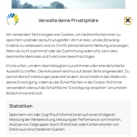
Verwalte deine Privatsphäre
Wir verwenden Technologien wie Cookies, um Geräteinformationen zu
speichern und/oder darauf zuzugreifen. Wir tun dies, um das Browsing-
Erlebnis zu verbessern und um (nicht) personalisierte Werbung anzuzeigen.
Wenn du nicht zustimmst oder die Zustimmung widerrufst, kann dies
Rauch am Himmel
bestimmte Merkmale und Funktionen beeinträchtigen.
Klicke unten, um dem oben Gesagten zuzustimmen oder eine detaillierte
Auswahl zu treffen. Deine Auswahl wird nur auf dieser Seite angewendet. Du
kannst deine Einstellungen jederzeit ändern, einschließlich des Widerrufs
deiner Einwilligung, indem du die Schaltflächen in der Cookie-Richtlinie
TOMASZ SROKA
verwendest oder auf die Schaltfläche "Einwilligung verwalten" am unteren
Bildschirmrand klickst.
Besteht das Leben aus einer Reihe von
Statistiken
Enttäuschungen? – wurde ich am Wochenende
gefragt. Ich schwieg. Wir schwiegen. Nicht, dass ich
Speichern von oder Zugriff auf Informationen auf einem Endgerät,
nichts zu sagen hätte – ich hatte meine Meinung.
Messung der Werbeleistung, Messung der Performance von Inhalten,
Analyse von Zielgruppen durch Statistiken oder Kombinationen von
Doch in diesem Moment ging es nicht um meine
Daten aus verschiedenen Quellen.
Meinung, sondern um die Sorge meines