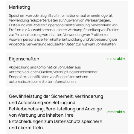
Gesprächspartners.
Marketing
Diese Frage war wie schwarzer Rauch am Horizont.
Speichern von oder Zugriff auf Informationen auf einem Endgerät,
Verwendung reduzierter Daten zur Auswahl von Werbeanzeigen,
Ich wusste zwar, dass etwas passiert ist, wusste
Erstellung von Profilen für personalisierte Werbung, Verwendung von
aber nicht was. Vielleicht war es ein großes Feuer
Profilen zur Auswahl personalisierter Werbung, Erstellung von Profilen
der Enttäuschung, das im Inneren brannte oder
zur Personalisierung von Inhalten, Verwendung von Profilen zur
Auswahl personalisierter Inhalte, Entwicklung und Verbesserung der
vielleicht nur eine Flamme der Neugier, die ihre Sicht
Angebote, Verwendung reduzierter Daten zur Auswahl von Inhalten.
erweitern wollte.
Könnte ich ihm helfen, die Welt anders zu sehen, als
Eigenschaften
Immer aktiv
er es bisher getan hatte? Könnte ich ihm helfen, die
Abgleichung und Kombination von Daten aus
eigene Perspektive zu wechseln? Ich kann diese
unterschiedlichen Quellen, Verknüpfung verschiedener
Endgeräte, Identifikation von Endgeräten anhand
Fragen stellen, sie aber nicht abschließend
automatisch übermittelter Informationen.
beantworten.
Gewährleistung der Sicherheit, Verhinderung
und Aufdeckung von Betrug und
30. Juli 2018
Fehlerbehebung, Bereitstellung und Anzeige
Immer aktiv
von Werbung und Inhalten, Ihre
Entscheidungen zum Datenschutz speichern
und übermitteln.