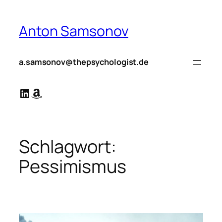
Zum
Inhalt
Anton Samsonov
springen
a.samsonov@thepsychologist.de
LinkedIn
Amazon
Schlagwort:
Pessimismus