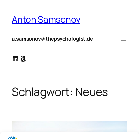
Zum
Inhalt
Anton Samsonov
springen
a.samsonov@thepsychologist.de
LinkedIn
Amazon
Schlagwort:
Neues