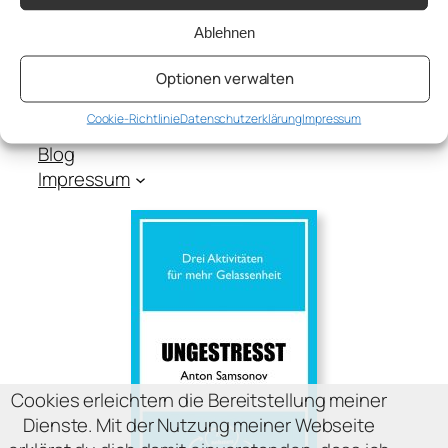
a.samsonov@thepsychologist.de
Ablehnen
Sprache: DE | EN | RU
Optionen verwalten
2017-2026
Cookie-Richtlinie
Datenschutzerklärung
Impressum
Über mich
Blog
Impressum
Cookies erleichtern die Bereitstellung meiner
Dienste. Mit der Nutzung meiner Webseite