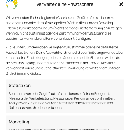
Verwalte deine Privatsphäre
Wir verwenden Technologien wie Cookies, um Geräteinformationen zu
speichern und/oder darauf zuzugreifen. Wir tun dies, um das Browsing-
Erlebnis zu verbessern und um (nicht) personalisierte Werbung anzuzeigen.
Wenn du nicht zustimmst oder die Zustimmung widerrufst, kann dies
bestimmte Merkmale und Funktionen beeinträchtigen.
Klicke unten, um dem oben Gesagten zuzustimmen oder eine detaillierte
Auswahl zu treffen. Deine Auswahl wird nur auf dieser Seite angewendet. Du
kannst deine Einstellungen jederzeit ändern, einschließlich des Widerrufs
deiner Einwilligung, indem du die Schaltflächen in der Cookie-Richtlinie
Lust zu lernen
verwendest oder auf die Schaltfläche "Einwilligung verwalten" am unteren
Bildschirmrand klickst.
Statistiken
Wann hast du dich das letzte Mal auf eine
Speichern von oder Zugriff auf Informationen auf einem Endgerät,
Entdeckungsreise gemacht? Wie lange ist es her,
Messung der Werbeleistung, Messung der Performance von Inhalten,
dass der Entdecker in dir wach war? Wann hast du
Analyse von Zielgruppen durch Statistiken oder Kombinationen von
das letzte Mal etwas Neues ausprobiert? Der Alltag,
Daten aus verschiedenen Quellen.
mit seinen nie endenden Aufgaben, fängt uns ein,
umschließt unser Dasein und sorgt dafür, dass
Marketing
unsere Neugier einschläft.
Speichern von oder Zugriff auf Informationen auf einem Endgerät,