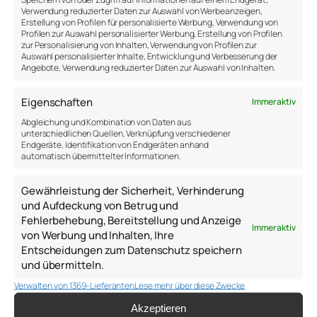
Verwendung reduzierter Daten zur Auswahl von Werbeanzeigen,
Lernen kann uns aus dem Schlaf des Alltags holen
Erstellung von Profilen für personalisierte Werbung, Verwendung von
und das Leben erfrischen. Was würdest du gerne
Profilen zur Auswahl personalisierter Werbung, Erstellung von Profilen
zur Personalisierung von Inhalten, Verwendung von Profilen zur
lernen? Eine neue Sprache? Ein Musikinstrument?
Auswahl personalisierter Inhalte, Entwicklung und Verbesserung der
Zeichnen? Verhandeln? Schwimmen? Theater
Angebote, Verwendung reduzierter Daten zur Auswahl von Inhalten.
spielen? Erinnere dich an die Dinge, die du schon
immer ausprobieren wolltest und beginne mit dem
Eigenschaften
Immer aktiv
Lernen. Etwas Neues zu lernen kann so spannend
Abgleichung und Kombination von Daten aus
sein! Mach das Lernen zu deinem Abenteuer.
unterschiedlichen Quellen, Verknüpfung verschiedener
Endgeräte, Identifikation von Endgeräten anhand
automatisch übermittelter Informationen.
26. August 2019
Gewährleistung der Sicherheit, Verhinderung
und Aufdeckung von Betrug und
Fehlerbehebung, Bereitstellung und Anzeige
Immer aktiv
von Werbung und Inhalten, Ihre
Entscheidungen zum Datenschutz speichern
und übermitteln.
Verwalten von 1369-Lieferanten
Lese mehr über diese Zwecke
Anton Samsonov
Akzeptieren