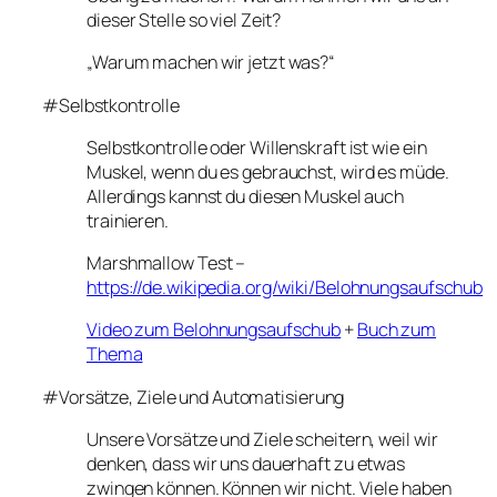
dieser Stelle so viel Zeit?
„Warum machen wir jetzt was?“
#Selbstkontrolle
Selbstkontrolle oder Willenskraft ist wie ein
Muskel, wenn du es gebrauchst, wird es müde.
Allerdings kannst du diesen Muskel auch
trainieren.
Marshmallow Test –
https://de.wikipedia.org/wiki/Belohnungsaufschub
Video zum Belohnungsaufschub
+
Buch zum
Thema
#Vorsätze, Ziele und Automatisierung
Unsere Vorsätze und Ziele scheitern, weil wir
denken, dass wir uns dauerhaft zu etwas
zwingen können. Können wir nicht. Viele haben