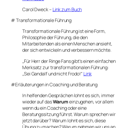
Carol Dweck –
Link zum Buch
# Transformationale Führung
Transformationale Führung ist eine Form,
Philosophie der Führung, die den
Mitarbeitenden als einen Menschen ansieht,
der sich entwickeln und verbessern möchte.
„Für Herr der Ringe Fans gibt’s einen einfachen
Merksatz zur transformationalen Führung:
„Sei Gandalf und nicht Frodo!“
Link
#Erläuterungen in Coaching und Beratung
In helfenden Gesprächen lohnt es sich, immer
wieder auf das
Warum
einzugehen, vor allem
wenn du ein Coaching oder eine
Beratungssitzung führst. Warum sprechen wir
jetzt darüber? Warum lohnt es sich, diese
Übung zu machen? Warum nehmen wir uns an