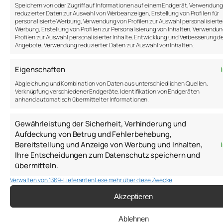
Speichern von oder Zugriff auf Informationen auf einem Endgerät, Verwendung
Psychologie zu diesem Thema
reduzierter Daten zur Auswahl von Werbeanzeigen, Erstellung von Profilen für
personalisierte Werbung, Verwendung von Profilen zur Auswahl personalisierte
Video 1
–
Video 2
Werbung, Erstellung von Profilen zur Personalisierung von Inhalten, Verwendu
Profilen zur Auswahl personalisierter Inhalte, Entwicklung und Verbesserung d
Für Insider – eine Studie ist mir aufgefallen, die
Angebote, Verwendung reduzierter Daten zur Auswahl von Inhalten.
ich einfach super witzig fand. Auch
Fachexperten, wie Radiologen, übersehen den
Eigenschaften
Gorilla in einem Experiment (83% der
Abgleichung und Kombination von Daten aus unterschiedlichen Quellen,
Stichprobe).
Verknüpfung verschiedener Endgeräte, Identifikation von Endgeräten
anhand automatisch übermittelter Informationen.
“The invisible gorilla strikes again: Sustained
inattentional blindness in expert observers”
Gewährleistung der Sicherheit, Verhinderung und
Aufdeckung von Betrug und Fehlerbehebung,
https://www.ncbi.nlm.nih.gov/pmc/articles/PMC39
Bereitstellung und Anzeige von Werbung und Inhalten,
Ihre Entscheidungen zum Datenschutz speichern und
#Glücklichsein – Happiness
übermitteln.
Soziale Interaktion, Freundschaften,
Verwalten von 1369-Lieferanten
Lese mehr über diese Zwecke
Partnerschaften bestimmen maßgeblich über
Akzeptieren
die Zufriedenheit in unserem Leben. Und die
gute Nachricht – es lässt sich trainieren.
Ablehnen