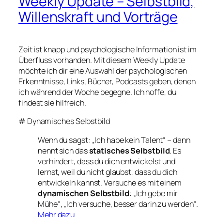
Weekly Update – Selbstbild,
Willenskraft und Vorträge
Zeit ist knapp und psychologische Information ist im
Überfluss vorhanden. Mit diesem Weekly Update
möchte ich dir eine Auswahl der psychologischen
Erkenntnisse, Links, Bücher, Podcasts geben, denen
ich während der Woche begegne. Ich hoffe, du
findest sie hilfreich.
# Dynamisches Selbstbild
Wenn du sagst: „Ich habe kein Talent“ – dann
nennt sich das
statisches Selbstbild
. Es
verhindert, dass du dich entwickelst und
lernst, weil du nicht glaubst, dass du dich
entwickeln kannst. Versuche es mit einem
dynamischen Selbstbild
: „Ich gebe mir
Mühe“, „Ich versuche, besser darin zu werden“.
Mehr dazu