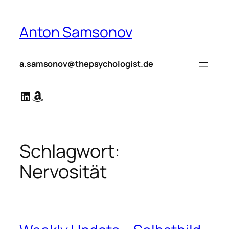
Zum
Inhalt
Anton Samsonov
springen
a.samsonov@thepsychologist.de
LinkedIn
Amazon
Schlagwort:
Nervosität