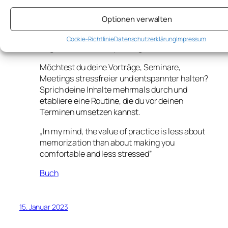
https://www.artofmanliness.com/people/relationsh
863-key-insights-from-the-longest-study-
Optionen verwalten
on-happiness/
Cookie-Richtlinie
Datenschutzerklärung
Impressum
#Vortrag halten / Public Speaking
Möchtest du deine Vorträge, Seminare,
Meetings stressfreier und entspannter halten?
Sprich deine Inhalte mehrmals durch und
etabliere eine Routine, die du vor deinen
Terminen umsetzen kannst.
„In my mind, the value of practice is less about
memorization than about making you
comfortable and less stressed”
Buch
15. Januar 2023