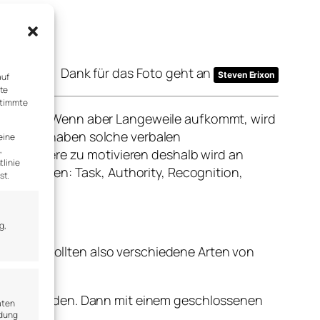
Dank für das Foto geht an
Steven Erixon
auf
rte
stimmte
er werden. Wenn aber Langeweile aufkommt, wird
Manchmal haben solche verbalen
eine
,
e, um andere zu motivieren deshalb wird an
tlinie
T verborgen: Task, Authority, Recognition,
st.
g,
den. Es sollten also verschiedene Arten von
l geübt werden. Dann mit einem geschlossenen
aten
ndung