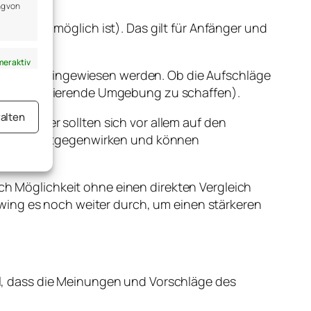
ng von
oweit es möglich ist). Das gilt für Anfänger und
er aktiv
chtet und hingewiesen werden. Ob die Aufschläge
t, eine motivierende Umgebung zu schaffen).
alten
 Sportler sollten sich vor allem auf den
m Prozess entgegenwirken und können
er aktiv
ach Möglichkeit ohne einen direkten Vergleich
wing es noch weiter durch, um einen stärkeren
hl, dass die Meinungen und Vorschläge des