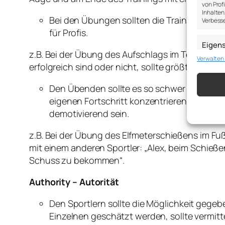
von Prof
Inhalten
Bei den Übungen sollten die Trainer den Fo
Verbesse
für Profis.
Eigen
z.B. Bei der Übung des Aufschlags im Tennis, s
Verwalten
Abgleich
erfolgreich sind oder nicht, sollte größtenteil
verschie
übermitt
Den Übenden sollte es so schwer wie möglic
Gewähr
eigenen Fortschritt konzentrieren, direkt
Betrug
demotivierend sein.
Werbun
speich
z.B. Bei der Übung des Elfmeterschießens im Fuß
mit einem anderen Sportler: „Alex, beim Schieß
Schuss zu bekommen“.
Authority – Autorität
Den Sportlern sollte die Möglichkeit gege
Einzelnen geschätzt werden, sollte vermitt