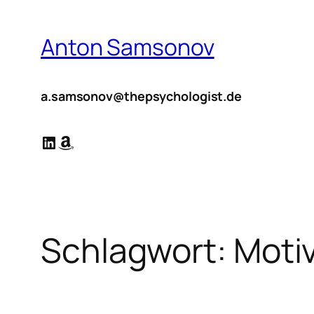
Zum
Inhalt
Anton Samsonov
springen
a.samsonov@thepsychologist.de
LinkedIn
Amazon
Schlagwort:
Motiv