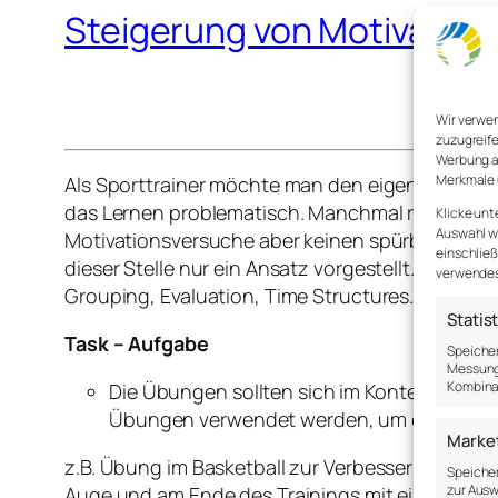
Steigerung von Motivation –
Wir verwe
zuzugreife
Werbung a
Merkmale 
Als Sporttrainer möchte man den eigenen Athle
das Lernen problematisch. Manchmal reicht es 
Klicke unt
Auswahl wi
Motivationsversuche aber keinen spürbaren Effek
einschließ
dieser Stelle nur ein Ansatz vorgestellt. Es ko
verwendest
Grouping, Evaluation, Time Structures.
Statis
Task – Aufgabe
Speicher
Messung 
Kombina
Die Übungen sollten sich im Kontext und Au
Übungen verwendet werden, um dieselbe Fer
Marke
z.B. Übung im Basketball zur Verbesserung des
Speicher
zur Ausw
Auge und am Ende des Trainings mit einem Lie