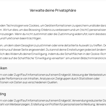
 Richtlinien für Trainer
Verwalte deine Privatsphäre
nden Technologien wie Cookies, um Geräteinformationen zu speichern und/oder dar
n. Wir tun dies, um das Browsing-Erlebnis zu verbessern und um (nicht) personalisie
nzuzeigen. Wenn du nicht zustimmst oder die Zustimmung widerrufst, kann dies be
und Funktionen beeinträchtigen.
ten etwas beibringen und dafür sorgen, dass sie bess
aus zu sagen: „Komm schon, konzentriere dich jetzt“. 
en, um dem oben Gesagten zuzustimmen oder eine detaillierte Auswahl zu treffen. D
rd nur auf dieser Seite angewendet. Du kannst deine Einstellungen jederzeit ändern
t oder tragen zur Frustration bei. Es gibt viele Ansätz
lich des Widerrufs deiner Einwilligung, indem du die Schaltflächen in der Cookie-Rich
mmt von Epstein (1988, 1989) und liegt im Akronym TARGE
 oder auf die Schaltfläche "Einwilligung verwalten" am unteren Bildschirmrand klick
tiken
n von oder Zugriff auf Informationen auf einem Endgerät, Messung der Werbeleistun
der Performance von Inhalten, Analyse von Zielgruppen durch Statistiken oder
tionen von Daten aus verschiedenen Quellen.
sführung unterscheiden, damit sie nicht langweilig wer
tigkeit zu trainieren.
ting
 Freiwurfs kann erstmal für einige Minuten ganz norma
n von oder Zugriff auf Informationen auf einem Endgerät, Verwendung reduzierter D
ahl von Werbeanzeigen, Erstellung von Profilen für personalisierte Werbung, Verwe
gestütz zwischen den Würfen.