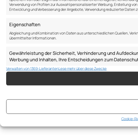
Verwendung von Profilen zur Auswahl personalisierter Werbung, Erstellung von P
Entwicklung und Verbesserung der Angebote, Verwendung reduzierter Daten zu
Eigenschaften
Abgleichung und Kombination von Daten aus unterschiedlichen Quellen, Verk
übermittelter Informationen.
Gewährleistung der Sicherheit, Verhinderung und Aufdecku
Werbung und Inhalten, Ihre Entscheidungen zum Datenschut
Verwalten von 1369-Lieferanten
Lese mehr über diese Zwecke
Cookie-Ri