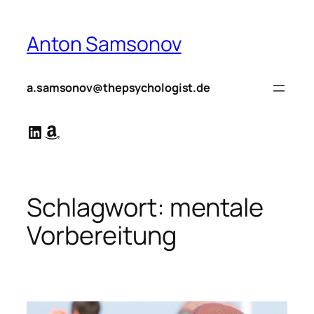
Zum
Inhalt
Anton Samsonov
springen
a.samsonov@thepsychologist.de
LinkedIn
Amazon
Schlagwort:
mentale
Vorbereitung