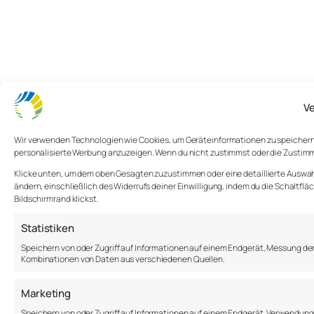
Ve
Wir verwenden Technologien wie Cookies, um Geräteinformationen zu speichern u
personalisierte Werbung anzuzeigen. Wenn du nicht zustimmst oder die Zustim
Klicke unten, um dem oben Gesagten zuzustimmen oder eine detaillierte Auswahl 
ändern, einschließlich des Widerrufs deiner Einwilligung, indem du die Schaltflä
Bildschirmrand klickst.
Statistiken
Speichern von oder Zugriff auf Informationen auf einem Endgerät, Messung de
Kombinationen von Daten aus verschiedenen Quellen.
Marketing
Speichern von oder Zugriff auf Informationen auf einem Endgerät, Verwendung 