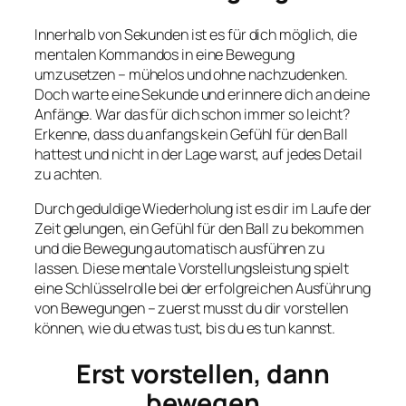
Innerhalb von Sekunden ist es für dich möglich, die
mentalen Kommandos in eine Bewegung
umzusetzen – mühelos und ohne nachzudenken.
Doch warte eine Sekunde und erinnere dich an deine
Anfänge. War das für dich schon immer so leicht?
Erkenne, dass du anfangs kein Gefühl für den Ball
hattest und nicht in der Lage warst, auf jedes Detail
zu achten.
Durch geduldige Wiederholung ist es dir im Laufe der
Zeit gelungen, ein Gefühl für den Ball zu bekommen
und die Bewegung automatisch ausführen zu
lassen. Diese mentale Vorstellungsleistung spielt
eine Schlüsselrolle bei der erfolgreichen Ausführung
von Bewegungen – zuerst musst du dir vorstellen
können, wie du etwas tust, bis du es tun kannst.
Erst vorstellen, dann
bewegen