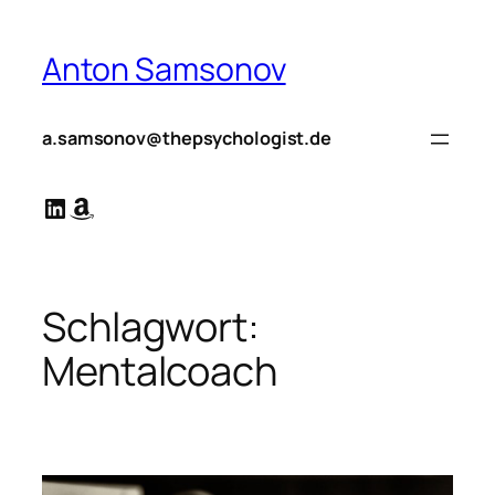
Zum
Inhalt
Anton Samsonov
springen
a.samsonov@thepsychologist.de
LinkedIn
Amazon
Schlagwort:
Mentalcoach