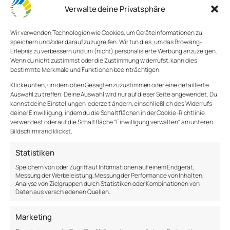
Erkenntnisse aus dem WHO
Verwalte deine Privatsphäre
Mental Health Atlas 2024
Wir verwenden Technologien wie Cookies, um Geräteinformationen zu
speichern und/oder darauf zuzugreifen. Wir tun dies, um das Browsing-
Zeitgleich (am 02.09.2025) ist der neue WHO
Erlebnis zu verbessern und um (nicht) personalisierte Werbung anzuzeigen.
Mental Health Atlas 2024 erschienen und macht
Wenn du nicht zustimmst oder die Zustimmung widerrufst, kann dies
deutlich, wie groß die Herausforderungen weltweit
bestimmte Merkmale und Funktionen beeinträchtigen.
sind:
Klicke unten, um dem oben Gesagten zuzustimmen oder eine detaillierte
Auswahl zu treffen. Deine Auswahl wird nur auf dieser Seite angewendet. Du
Die Ressourcen für psychische Gesundheit
kannst deine Einstellungen jederzeit ändern, einschließlich des Widerrufs
bleiben extrem knapp. Im Schnitt fließen nur 2
deiner Einwilligung, indem du die Schaltflächen in der Cookie-Richtlinie
verwendest oder auf die Schaltfläche "Einwilligung verwalten" am unteren
% der staatlichen Gesundheitsbudgets in
Bildschirmrand klickst.
diesen Bereich
Auf 10.000 Menschen kommt im Durchschnitt
Statistiken
nur ein staatlich beschäftigter Mental-Health-
Speichern von oder Zugriff auf Informationen auf einem Endgerät,
Worker
Messung der Werbeleistung, Messung der Performance von Inhalten,
Tele-Mental-Health-Angebote und
Analyse von Zielgruppen durch Statistiken oder Kombinationen von
psychosoziale Unterstützung im Kontext von
Daten aus verschiedenen Quellen.
Krisen und Notfällen haben zugenommen
Marketing
Quelle: