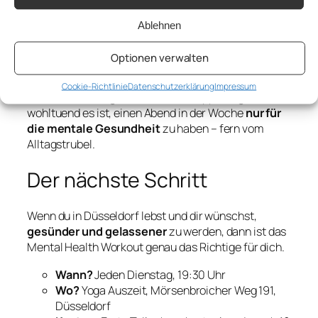
Reflexion lassen sich sofort ins Leben
übertragen.
Ablehnen
Gemeinschaftlich:
In einer kleinen Gruppe
(max. 12 Teilnehmende) entsteht Raum für
Optionen verwalten
Austausch und Verbindung.
Cookie-Richtlinie
Datenschutzerklärung
Impressum
Die Rückmeldungen der ersten Gruppe zeigten, wie
wohltuend es ist, einen Abend in der Woche
nur für
die mentale Gesundheit
zu haben – fern vom
Alltagstrubel.
Der nächste Schritt
Wenn du in Düsseldorf lebst und dir wünschst,
gesünder und gelassener
zu werden, dann ist das
Mental Health Workout genau das Richtige für dich.
Wann?
Jeden Dienstag, 19:30 Uhr
Wo?
Yoga Auszeit, Mörsenbroicher Weg 191,
Düsseldorf