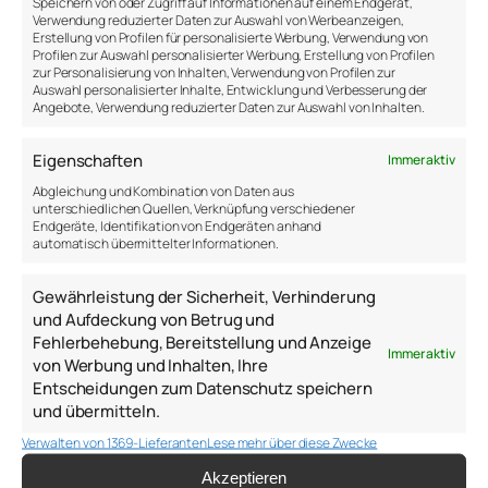
Speichern von oder Zugriff auf Informationen auf einem Endgerät,
https://www.who.int/publications/i/item/9789240114487
Verwendung reduzierter Daten zur Auswahl von Werbeanzeigen,
Erstellung von Profilen für personalisierte Werbung, Verwendung von
Die Nachfrage nach Unterstützung steigt, doch
Profilen zur Auswahl personalisierter Werbung, Erstellung von Profilen
die Systeme kommen nicht hinterher.
Umso
zur Personalisierung von Inhalten, Verwendung von Profilen zur
Auswahl personalisierter Inhalte, Entwicklung und Verbesserung der
wichtiger sind niedrigschwellige Angebote wie
Angebote, Verwendung reduzierter Daten zur Auswahl von Inhalten.
Workshops, Gruppenformate und präventive
Programme.
Eigenschaften
Immer aktiv
Was macht das Mental
Abgleichung und Kombination von Daten aus
unterschiedlichen Quellen, Verknüpfung verschiedener
Health Workout besonders?
Endgeräte, Identifikation von Endgeräten anhand
automatisch übermittelter Informationen.
Im Unterschied zu klassischen Therapien oder
Gewährleistung der Sicherheit, Verhinderung
Kursen ist das Workout:
und Aufdeckung von Betrug und
Fehlerbehebung, Bereitstellung und Anzeige
Immer aktiv
Niedrigschwellig:
Jeder kann teilnehmen,
von Werbung und Inhalten, Ihre
unabhängig von Vorerfahrungen.
Entscheidungen zum Datenschutz speichern
Präventiv:
Es stärkt die Widerstandskraft,
und übermitteln.
bevor Krisen zu groß werden.
Verwalten von 1369-Lieferanten
Lese mehr über diese Zwecke
Alltagstauglich:
Übungen wie Journaling,
Atemtechniken, leichtes Stretching und
Akzeptieren