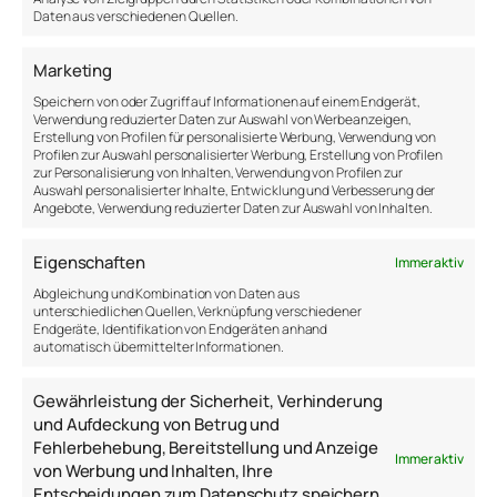
versucht das Verhalten so zu steuern, dass es den
Daten aus verschiedenen Quellen.
Zielen der Designer enspricht.
Marketing
Beim Einkaufen sind die Regale mit Süßigkeiten sehr
gut ausgeleuchtet und sind leicht zugänglich.
Speichern von oder Zugriff auf Informationen auf einem Endgerät,
Verwendung reduzierter Daten zur Auswahl von Werbeanzeigen,
Dahinter steckt eine Strategie, um Käufer zu
Erstellung von Profilen für personalisierte Werbung, Verwendung von
nudgen, also zu der Entscheidung zu stoßen,
Profilen zur Auswahl personalisierter Werbung, Erstellung von Profilen
Süßigkeiten zu kaufen.
zur Personalisierung von Inhalten, Verwendung von Profilen zur
Auswahl personalisierter Inhalte, Entwicklung und Verbesserung der
Angebote, Verwendung reduzierter Daten zur Auswahl von Inhalten.
Handliche Einkaufsobjekte liegen in der Nähe der
Kassen, um die Wahrscheinlichkeit zu erhöhen, dass
Eigenschaften
Immer aktiv
man zugreift. Teure Waren werden eher auf
mittlerer Höhe platziert, um es dem Konsumenten
Abgleichung und Kombination von Daten aus
unterschiedlichen Quellen, Verknüpfung verschiedener
leicht zu machen.
Endgeräte, Identifikation von Endgeräten anhand
automatisch übermittelter Informationen.
Nudging wird genutzt, um Verhalten zu ändern. Du
musst es nicht einmal wissen – vieles wurde schon
Gewährleistung der Sicherheit, Verhinderung
für dich entschieden.
und Aufdeckung von Betrug und
Fehlerbehebung, Bereitstellung und Anzeige
Immer aktiv
von Werbung und Inhalten, Ihre
14. August 2019
Entscheidungen zum Datenschutz speichern