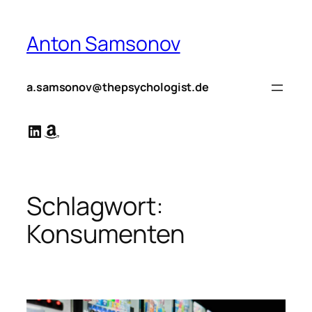
Zum
Inhalt
Anton Samsonov
springen
a.samsonov@thepsychologist.de
LinkedIn
Amazon
Schlagwort:
Konsumenten