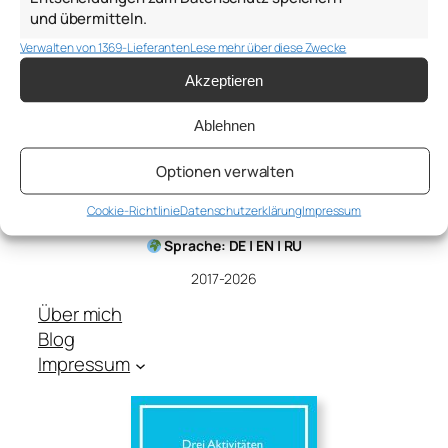
und übermitteln.
Verwalten von 1369-Lieferanten
Lese mehr über diese Zwecke
Akzeptieren
Ablehnen
Anton Samsonov
Optionen verwalten
a.samsonov@thepsychologist.de
Cookie-Richtlinie
Datenschutzerklärung
Impressum
Sprache: DE | EN | RU
2017-2026
Über mich
Blog
Impressum