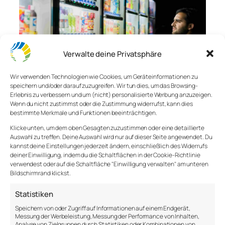
Verwalte deine Privatsphäre
Wir verwenden Technologien wie Cookies, um Geräteinformationen zu
speichern und/oder darauf zuzugreifen. Wir tun dies, um das Browsing-
Nudging – Für dich
Erlebnis zu verbessern und um (nicht) personalisierte Werbung anzuzeigen.
Wenn du nicht zustimmst oder die Zustimmung widerrufst, kann dies
entschieden
bestimmte Merkmale und Funktionen beeinträchtigen.
Klicke unten, um dem oben Gesagten zuzustimmen oder eine detaillierte
Auswahl zu treffen. Deine Auswahl wird nur auf dieser Seite angewendet. Du
Psychologen sind daran interessiert, das
kannst deine Einstellungen jederzeit ändern, einschließlich des Widerrufs
menschliche Verhalten vorherzusagen. Und wenn
deiner Einwilligung, indem du die Schaltflächen in der Cookie-Richtlinie
verwendest oder auf die Schaltfläche "Einwilligung verwalten" am unteren
man es schon vorhersagen kann, dann kann man es
Bildschirmrand klickst.
auch steuern.
Statistiken
Nudging ist eine Form von Verhaltenssteuerung.
Übersetzt heißt es so viel wie Anstupsen oder einen
Speichern von oder Zugriff auf Informationen auf einem Endgerät,
Messung der Werbeleistung, Messung der Performance von Inhalten,
Schubs geben. Durch überlegtes Design wird
Analyse von Zielgruppen durch Statistiken oder Kombinationen von