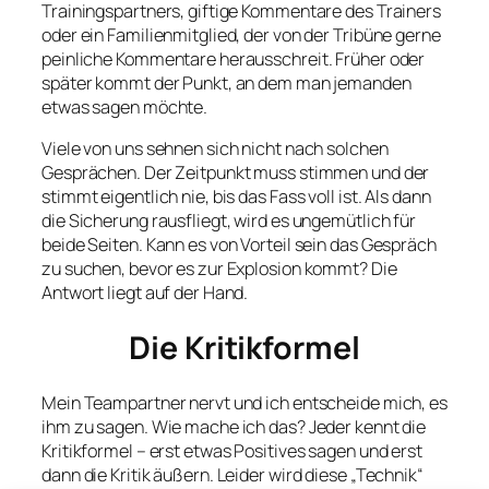
Trainingspartners, giftige Kommentare des Trainers
oder ein Familienmitglied, der von der Tribüne gerne
peinliche Kommentare herausschreit. Früher oder
später kommt der Punkt, an dem man jemanden
etwas sagen möchte.
Viele von uns sehnen sich nicht nach solchen
Gesprächen. Der Zeitpunkt muss stimmen und der
stimmt eigentlich nie, bis das Fass voll ist. Als dann
die Sicherung rausfliegt, wird es ungemütlich für
beide Seiten. Kann es von Vorteil sein das Gespräch
zu suchen, bevor es zur Explosion kommt? Die
Antwort liegt auf der Hand.
Die Kritikformel
Mein Teampartner nervt und ich entscheide mich, es
ihm zu sagen. Wie mache ich das? Jeder kennt die
Kritikformel – erst etwas Positives sagen und erst
dann die Kritik äußern. Leider wird diese „Technik“