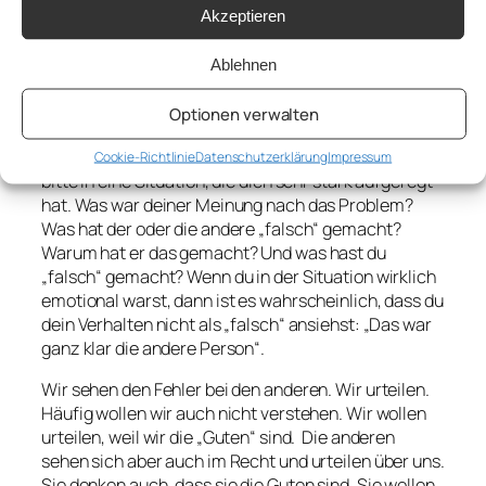
Sichtweise gibt, kann ich neugierig sein.
Akzeptieren
Was hat den anderen
Ablehnen
veranlasst, so zu handeln?
Optionen verwalten
Es ist leichter gesagt als getan. Versetze dich jetzt
Cookie-Richtlinie
Datenschutzerklärung
Impressum
bitte in eine Situation, die dich sehr stark aufgeregt
hat. Was war deiner Meinung nach das Problem?
Was hat der oder die andere „falsch“ gemacht?
Warum hat er das gemacht? Und was hast du
„falsch“ gemacht? Wenn du in der Situation wirklich
emotional warst, dann ist es wahrscheinlich, dass du
dein Verhalten nicht als „falsch“ ansiehst: „Das war
ganz klar die andere Person“.
Wir sehen den Fehler bei den anderen. Wir urteilen.
Häufig wollen wir auch nicht verstehen. Wir wollen
urteilen, weil wir die „Guten“ sind. Die anderen
sehen sich aber auch im Recht und urteilen über uns.
Sie denken auch, dass sie die Guten sind. Sie wollen