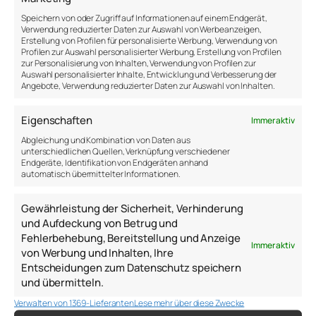
Diffucult Conversations,
stellen Stone, Heen und
Speichern von oder Zugriff auf Informationen auf einem Endgerät,
Patton (2010) verschiedene Ansätze vor, wie an
Verwendung reduzierter Daten zur Auswahl von Werbeanzeigen,
solche schwierigen Gespräche produktiv
Erstellung von Profilen für personalisierte Werbung, Verwendung von
rangegangen werden kann. Eines der Kernideen der
Profilen zur Auswahl personalisierter Werbung, Erstellung von Profilen
zur Personalisierung von Inhalten, Verwendung von Profilen zur
Autoren ist die Einstellung, mit der man in das
Auswahl personalisierter Inhalte, Entwicklung und Verbesserung der
Gespräch geht:
Angebote, Verwendung reduzierter Daten zur Auswahl von Inhalten.
Verständnis statt Urteil
Eigenschaften
Immer aktiv
Abgleichung und Kombination von Daten aus
unterschiedlichen Quellen, Verknüpfung verschiedener
Wenn man also darauf eingestellt ist, jemanden zu
Endgeräte, Identifikation von Endgeräten anhand
verstehen und nicht ein Urteil abgeben zu wollen,
automatisch übermittelter Informationen.
dann erhöht das die Wahrscheinlichkeit, dass das
Gespräch produktiv verläuft. Das setzt das
Gewährleistung der Sicherheit, Verhinderung
Bewusstsein voraus, dass wir nicht die volle,
und Aufdeckung von Betrug und
objektive „Wahrheit“ kennen, sondern dass die
Fehlerbehebung, Bereitstellung und Anzeige
andere Person eine Perspektive hat, die wir noch
Immer aktiv
von Werbung und Inhalten, Ihre
nicht kennengelernt haben. Das ist keine Technik,
Entscheidungen zum Datenschutz speichern
sondern eine Haltung. Nur wenn ich wirklich
und übermitteln.
verstehe und akzeptiere, dass jeder Mensch eine
Verwalten von 1369-Lieferanten
Lese mehr über diese Zwecke
Perspektive hat und es keine einzig wahre