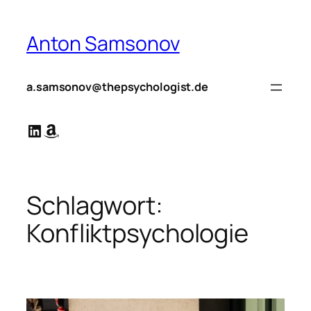
Zum
Inhalt
Anton Samsonov
springen
a.samsonov@thepsychologist.de
LinkedIn
Amazon
Schlagwort:
Konfliktpsychologie