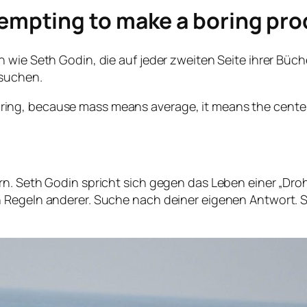
tempting to make a boring pr
wie Seth Godin, die auf jeder zweiten Seite ihrer Büche
 suchen.
oring, because mass means average, it means the center 
rn. Seth Godin spricht sich gegen das Leben einer „Dro
Regeln anderer. Suche nach deiner eigenen Antwort. Sei