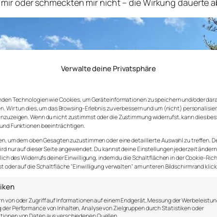
mir oder schmeckten mir nicht – die Wirkung dauerte ab
Verwalte deine Privatsphäre
nden Technologien wie Cookies, um Geräteinformationen zu speichern und/oder dar
n. Wir tun dies, um das Browsing-Erlebnis zu verbessern und um (nicht) personalisie
nzuzeigen. Wenn du nicht zustimmst oder die Zustimmung widerrufst, kann dies be
und Funktionen beeinträchtigen.
en, um dem oben Gesagten zuzustimmen oder eine detaillierte Auswahl zu treffen. D
rd nur auf dieser Seite angewendet. Du kannst deine Einstellungen jederzeit ändern
lich des Widerrufs deiner Einwilligung, indem du die Schaltflächen in der Cookie-Rich
 oder auf die Schaltfläche "Einwilligung verwalten" am unteren Bildschirmrand klick
tiken
n von oder Zugriff auf Informationen auf einem Endgerät, Messung der Werbeleistun
der Performance von Inhalten, Analyse von Zielgruppen durch Statistiken oder
tionen von Daten aus verschiedenen Quellen.