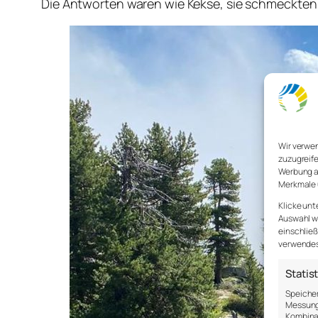
Die Antworten waren wie Kekse, sie schmeckten 
Wir verwe
zuzugreife
Werbung a
Merkmale 
Klicke unt
Auswahl wi
einschließ
verwendest
Statis
Speicher
Messung 
Kombina