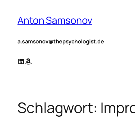
Zum
Inhalt
Anton Samsonov
springen
a.samsonov@thepsychologist.de
LinkedIn
Amazon
Schlagwort:
Impro