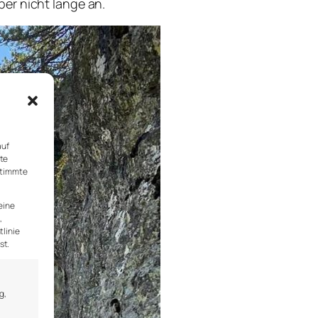
er nicht lange an.
auf
rte
stimmte
eine
,
tlinie
st.
g,