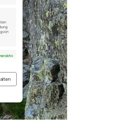
aten
ndung
ng von
er aktiv
alten
er aktiv