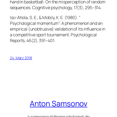
hand in basketball: On the misperception of random
sequences. Cognitive psychology, 17(3), 295–314.
Iso-Ahola, S. E., & Mobily, K. E. (1980). ”
Psychological momentum”: A phenomenon and an
empirical (unobtrusive) validation of its influence in
a competitive sport tournament. Psychological
Reports, 46(2), 391–401.
24. März 2018
Anton Samsonov
a.samsonov@thepsychologist.de