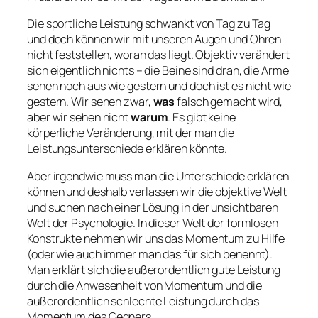
Die sportliche Leistung schwankt von Tag zu Tag
und doch können wir mit unseren Augen und Ohren
nicht feststellen, woran das liegt. Objektiv verändert
sich eigentlich nichts – die Beine sind dran, die Arme
sehen noch aus wie gestern und doch ist es nicht wie
gestern. Wir sehen zwar,
was
falsch gemacht wird,
aber wir sehen nicht
warum
. Es gibt keine
körperliche Veränderung, mit der man die
Leistungsunterschiede erklären könnte.
Aber irgendwie muss man die Unterschiede erklären
können und deshalb verlassen wir die objektive Welt
und suchen nach einer Lösung in der unsichtbaren
Welt der Psychologie. In dieser Welt der formlosen
Konstrukte nehmen wir uns das Momentum zu Hilfe
(oder wie auch immer man das für sich benennt).
Man erklärt sich die außerordentlich gute Leistung
durch die Anwesenheit von Momentum und die
außerordentlich schlechte Leistung durch das
Momentum des Gegners.