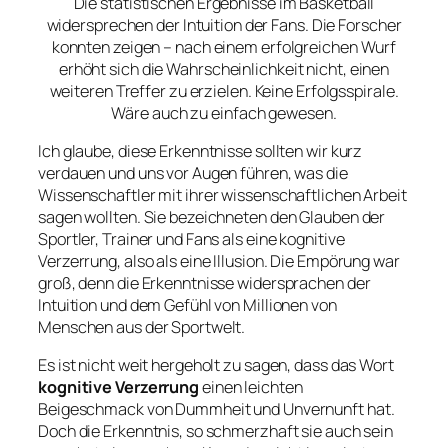
Die statistischen Ergebnisse im Basketball
widersprechen der Intuition der Fans. Die Forscher
konnten zeigen – nach einem erfolgreichen Wurf
erhöht sich die Wahrscheinlichkeit nicht, einen
weiteren Treffer zu erzielen. Keine Erfolgsspirale.
Wäre auch zu einfach gewesen.
Ich glaube, diese Erkenntnisse sollten wir kurz
verdauen und uns vor Augen führen, was die
Wissenschaftler mit ihrer wissenschaftlichen Arbeit
sagen wollten. Sie bezeichneten den Glauben der
Sportler, Trainer und Fans als eine kognitive
Verzerrung, also als eine Illusion. Die Empörung war
groß, denn die Erkenntnisse widersprachen der
Intuition und dem Gefühl von Millionen von
Menschen aus der Sportwelt.
Es ist nicht weit hergeholt zu sagen, dass das Wort
kognitive Verzerrung
einen leichten
Beigeschmack von Dummheit und Unvernunft hat.
Doch die Erkenntnis, so schmerzhaft sie auch sein