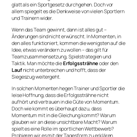
glatt als ein Sportgesetz durchgehen. Doch vor
allem spiegelt es die Denkweise von vielen Sportlern
und Trainern wider.
Wenn das Team gewinnt, dann ist alles gut –
Änderungen sind nicht erwünscht. In Momenten, in
den alles funktioniert, kommen die wenigsten auf die
Idee, etwas verändern zu wollen – das gilt für
Teamzusammensetzung, Spielstrategien und
Taktik. Man möchte die
Erfolgssträhne
oder den
Lauf
nicht unterbrechen und hofft, dass der
Siegeszug weitergeht.
In solchen Momenten hegen Trainer und Sportler die
leise Hoffnung, dass die Erfolgssträhne nicht
aufhört und vertrauen in die Güte von Momentum.
Doch wie kommt es überhaupt dazu, dass
Momentum mit in die Gleichung kommt? Warum
glauben wir an diese unsichtbare Macht? Warum
spielt es eine Rolle im sportlichen Wettbewerb?
Probieren wir es mit der Tagesform zu erklären.