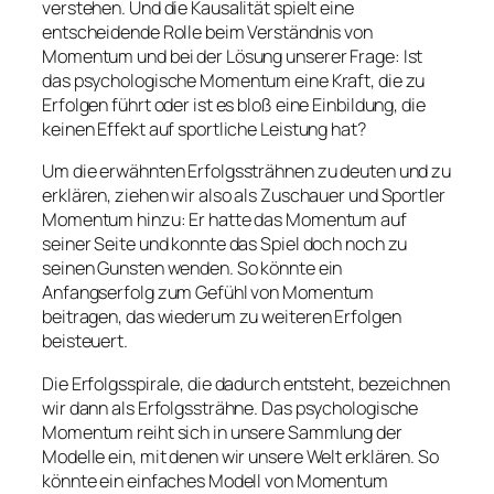
verstehen. Und die Kausalität spielt eine
entscheidende Rolle beim Verständnis von
Momentum und bei der Lösung unserer Frage: Ist
das psychologische Momentum eine Kraft, die zu
Erfolgen führt oder ist es bloß eine Einbildung, die
keinen Effekt auf sportliche Leistung hat?
Um die erwähnten Erfolgssträhnen zu deuten und zu
erklären, ziehen wir also als Zuschauer und Sportler
Momentum hinzu: Er hatte das Momentum auf
seiner Seite und konnte das Spiel doch noch zu
seinen Gunsten wenden. So könnte ein
Anfangserfolg zum Gefühl von Momentum
beitragen, das wiederum zu weiteren Erfolgen
beisteuert.
Die Erfolgsspirale, die dadurch entsteht, bezeichnen
wir dann als Erfolgssträhne. Das psychologische
Momentum reiht sich in unsere Sammlung der
Modelle ein, mit denen wir unsere Welt erklären. So
könnte ein einfaches Modell von Momentum