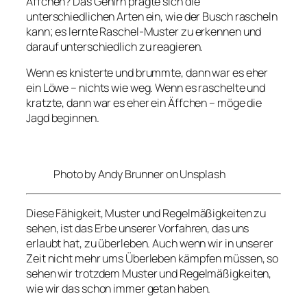
Äffchen? Das Gehirn prägte sich die
unterschiedlichen Arten ein, wie der Busch rascheln
kann; es lernte Raschel-Muster zu erkennen und
darauf unterschiedlich zu reagieren.
Wenn es knisterte und brummte, dann war es eher
ein Löwe – nichts wie weg. Wenn es raschelte und
kratzte, dann war es eher ein Äffchen – möge die
Jagd beginnen.
Photo by Andy Brunner on Unsplash
Diese Fähigkeit, Muster und Regelmäßigkeiten zu
sehen, ist das Erbe unserer Vorfahren, das uns
erlaubt hat, zu überleben. Auch wenn wir in unserer
Zeit nicht mehr ums Überleben kämpfen müssen, so
sehen wir trotzdem Muster und Regelmäßigkeiten,
wie wir das schon immer getan haben.