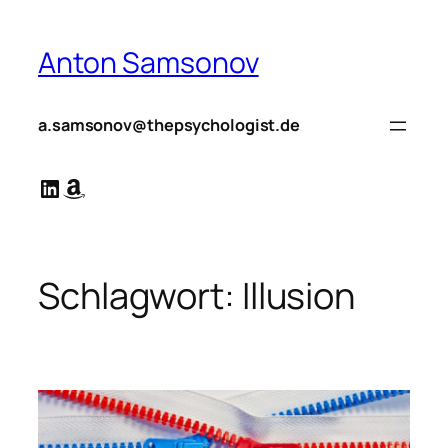
Zum
Inhalt
Anton Samsonov
springen
a.samsonov@thepsychologist.de
LinkedIn
Amazon
Schlagwort:
Illusion