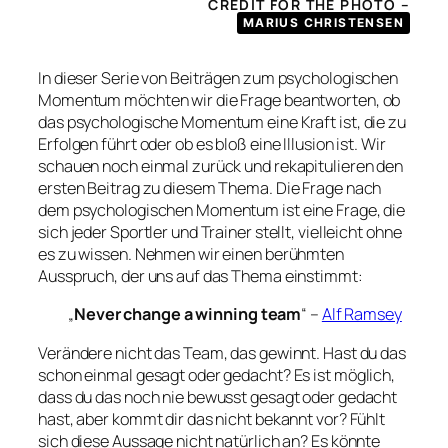
CREDIT FOR THE PHOTO –
MARIUS CHRISTENSEN
In dieser Serie von Beiträgen zum psychologischen
Momentum möchten wir die Frage beantworten, ob
das psychologische Momentum eine Kraft ist, die zu
Erfolgen führt oder ob es bloß eine Illusion ist. Wir
schauen noch einmal zurück und rekapitulieren den
ersten Beitrag zu diesem Thema. Die Frage nach
dem psychologischen Momentum ist eine Frage, die
sich jeder Sportler und Trainer stellt, vielleicht ohne
es zu wissen. Nehmen wir einen berühmten
Ausspruch, der uns auf das Thema einstimmt:
„
Never change a winning team
“ –
Alf Ramsey
Verändere nicht das Team, das gewinnt. Hast du das
schon einmal gesagt oder gedacht? Es ist möglich,
dass du das noch nie bewusst gesagt oder gedacht
hast, aber kommt dir das nicht bekannt vor? Fühlt
sich diese Aussage nicht natürlich an? Es könnte