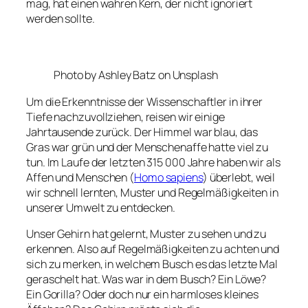
mag, hat einen wahren Kern, der nicht ignoriert
werden sollte.
Photo by Ashley Batz on Unsplash
Um die Erkenntnisse der Wissenschaftler in ihrer
Tiefe nachzuvollziehen, reisen wir einige
Jahrtausende zurück. Der Himmel war blau, das
Gras war grün und der Menschenaffe hatte viel zu
tun. Im Laufe der letzten 315 000 Jahre haben wir als
Affen und Menschen (
Homo sapiens
) überlebt, weil
wir schnell lernten, Muster und Regelmäßigkeiten in
unserer Umwelt zu entdecken.
Unser Gehirn hat gelernt, Muster zu sehen und zu
erkennen. Also auf Regelmäßigkeiten zu achten und
sich zu merken, in welchem Busch es das letzte Mal
geraschelt hat. Was war in dem Busch? Ein Löwe?
Ein Gorilla? Oder doch nur ein harmloses kleines