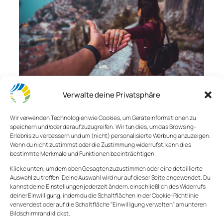
Verwalte deine Privatsphäre
Folgen und Hinterfragen
Wir verwenden Technologien wie Cookies, um Geräteinformationen zu
speichern und/oder darauf zuzugreifen. Wir tun dies, um das Browsing-
Erlebnis zu verbessern und um (nicht) personalisierte Werbung anzuzeigen.
Wenn du nicht zustimmst oder die Zustimmung widerrufst, kann dies
Mikael Kristenson
bestimmte Merkmale und Funktionen beeinträchtigen.
Klicke unten, um dem oben Gesagten zuzustimmen oder eine detaillierte
Wir folgen gerne anderen. Denjenigen, denen andere
Auswahl zu treffen. Deine Auswahl wird nur auf dieser Seite angewendet. Du
auch folgen.
Massenpsychologie
oder
Crowd
kannst deine Einstellungen jederzeit ändern, einschließlich des Widerrufs
psychology
– wir können es nennen, wie wir wollen.
deiner Einwilligung, indem du die Schaltflächen in der Cookie-Richtlinie
Wir sind soziale Kreaturen, die nicht gerne alleine
verwendest oder auf die Schaltfläche "Einwilligung verwalten" am unteren
Bildschirmrand klickst.
sind. Wir lieben die Sicherheit der Gruppe. Wir