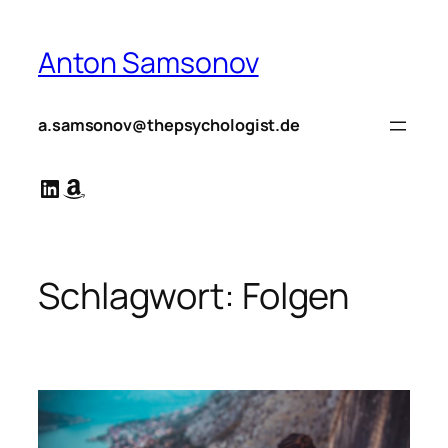
Zum
Inhalt
Anton Samsonov
springen
a.samsonov@thepsychologist.de
LinkedIn
Amazon
Schlagwort:
Folgen