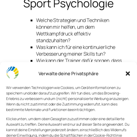
Sport Psychologie
Welche Strategien und Techniken
können mir helfen, um dem
Wettkampfdruck effektiv
standzuhalten?
Was kann ich für eine kontinuierliche
Verbesserung meiner Skills tun?
Wie kann der Trainer dafür sorgen, dass
die Konzentration der Spieler in
Verwalte deine Privatsphäre
kritischen Situationen messerscharf ist?
Bisher gibt es kein Patentrezept für Höchstleistung,
Wir verwenden Technologien wie Cookies, um Geräteinformationen zu
für jeden Spieler und jedes Team können die
speichern und/oder darauf zuzugreifen. Wir tun dies, um das Browsing-
Erlebnis zu verbessern und um (nicht) personalisierte Werbung anzuzeigen.
Lösungen sehr unterschiedlich aussehen. Um die
Wenn du nicht zustimmst oder die Zustimmung widerrufst, kann dies
Kreation solcher Lösungen bemühen sich die E-
bestimmte Merkmale und Funktionen beeinträchtigen.
Sport Psychologen.
Klicke unten, um dem oben Gesagten zuzustimmen oder eine detaillierte
Auswahl zu treffen. Deine Auswahl wird nur auf dieser Seite angewendet. Du
Talent oder Erfahrung?
kannst deine Einstellungen jederzeit ändern, einschließlich des Widerrufs
deiner Einwilligung, indem du die Schaltflächen in der Cookie-Richtlinie