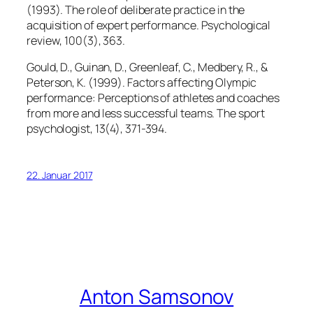
(1993). The role of deliberate practice in the
acquisition of expert performance.
Psychological
review
,
100
(3), 363.
Gould, D., Guinan, D., Greenleaf, C., Medbery, R., &
Peterson, K. (1999). Factors affecting Olympic
performance: Perceptions of athletes and coaches
from more and less successful teams.
The sport
psychologist
,
13
(4), 371-394.
22. Januar 2017
Anton Samsonov