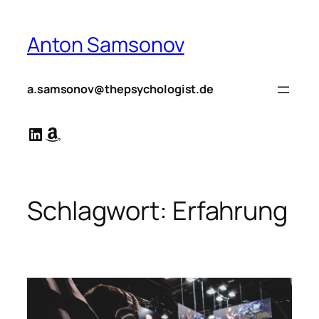
Zum
Inhalt
Anton Samsonov
springen
a.samsonov@thepsychologist.de
LinkedIn
Amazon
Schlagwort:
Erfahrung