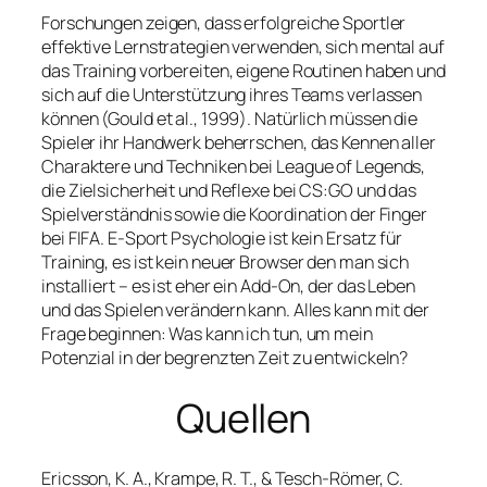
Forschungen zeigen, dass erfolgreiche Sportler
effektive Lernstrategien verwenden, sich mental auf
das Training vorbereiten, eigene Routinen haben und
sich auf die Unterstützung ihres Teams verlassen
können (Gould et al., 1999). Natürlich müssen die
Spieler ihr Handwerk beherrschen, das Kennen aller
Charaktere und Techniken bei League of Legends,
die Zielsicherheit und Reflexe bei CS:GO und das
Spielverständnis sowie die Koordination der Finger
bei FIFA. E-Sport Psychologie ist kein Ersatz für
Training, es ist kein neuer Browser den man sich
installiert – es ist eher ein Add-On, der das Leben
und das Spielen verändern kann. Alles kann mit der
Frage beginnen: Was kann ich tun, um mein
Potenzial in der begrenzten Zeit zu entwickeln?
Quellen
Ericsson, K. A., Krampe, R. T., & Tesch-Römer, C.