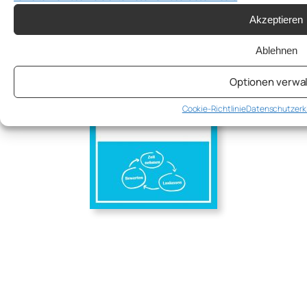
Akzeptieren
Ablehnen
Optionen verwa
Cookie-Richtlinie
Datenschutzerk