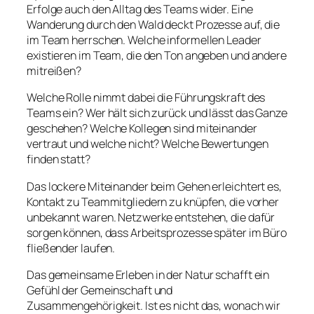
Erfolge auch den Alltag des Teams wider. Eine
Wanderung durch den Wald deckt Prozesse auf, die
im Team herrschen. Welche informellen Leader
existieren im Team, die den Ton angeben und andere
mitreißen?
Welche Rolle nimmt dabei die Führungskraft des
Teams ein? Wer hält sich zurück und lässt das Ganze
geschehen? Welche Kollegen sind miteinander
vertraut und welche nicht? Welche Bewertungen
finden statt?
Das lockere Miteinander beim Gehen erleichtert es,
Kontakt zu Teammitgliedern zu knüpfen, die vorher
unbekannt waren. Netzwerke entstehen, die dafür
sorgen können, dass Arbeitsprozesse später im Büro
fließender laufen.
Das gemeinsame Erleben in der Natur schafft ein
Gefühl der Gemeinschaft und
Zusammengehörigkeit. Ist es nicht das, wonach wir