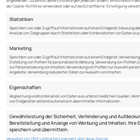
angewendet. Du kannst deine Einstellungen jederzeit ändern, einschließlich des 
der Cookie-Richtlinie verwendest oder auf die Schaltfläche "Einwilligung verwal
8. Dezember 2021
Statistiken
Speichern von oder Zugriff auf Informationen auf einem Endgerät, Messung de
Analyse von Zielgruppen durch Statistiken oder Kombinationen von Daten aus
Marketing
Speichern von oder Zugriff auf Informationen auf einem Endgerät, Verwendun
Erstellung von Profilen für personalisierte Werbung, Verwendung von Profilen z
Anton Samsonov
zur Personalisierung von Inhalten, Verwendung von Profilen zur Auswahl person
Angebote, Verwendung reduzierter Daten zur Auswahl von Inhalten.
a.samsonov@thepsychologist.de
Eigenschaften
Sprache: DE | EN | RU
Abgleichung und Kombination von Daten aus unterschiedlichen Quellen, Verkn
von Endgeräten anhand automatisch übermittelter Informationen.
2017-2026
Über mich
Gewährleistung der Sicherheit, Verhinderung und Aufdecku
Bereitstellung und Anzeige von Werbung und Inhalten, Ihr
Blog
speichern und übermitteln.
Impressum
Verwalten von 1369-Lieferanten
Lese mehr über diese Zwecke