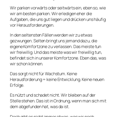
Wir parken vorwärts oder seitwärts ein, eben so, wie
wir am besten parken. Wir erledigen eher die
Aufgaben, die uns gut liegen und drücken uns häufig
vor Herausforderungen.
In den seltensten Fällen werden wir zu etwas
gezwungen. Selten bringt uns jemand dazu, die
eigene Komfortzone zu verlassen. Das meiste tun
wir freiwillig. Und das meiste was wir freiwillig tun,
befindet sich in unserer Komfortzone. Eben das, was
wir schon können.
Das sorgt nicht für Wachstum. Keine
Herausforderung = keine Entwicklung. Keine neuen
Erfolge.
Es nützt und schadet nicht. Wir bleiben auf der
Stelle stehen. Das ist in Ordnung, wenn man sich mit
dem abgefunden hat, was da ist.
Doch gibt es nicht immer etwas, was wir noch