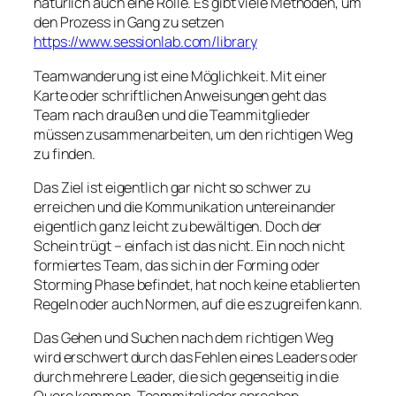
natürlich auch eine Rolle. Es gibt viele Methoden, um
den Prozess in Gang zu setzen
https://www.sessionlab.com/library
Teamwanderung ist eine Möglichkeit. Mit einer
Karte oder schriftlichen Anweisungen geht das
Team nach draußen und die Teammitglieder
müssen zusammenarbeiten, um den richtigen Weg
zu finden.
Das Ziel ist eigentlich gar nicht so schwer zu
erreichen und die Kommunikation untereinander
eigentlich ganz leicht zu bewältigen. Doch der
Schein trügt – einfach ist das nicht. Ein noch nicht
formiertes Team, das sich in der Forming oder
Storming Phase befindet, hat noch keine etablierten
Regeln oder auch Normen, auf die es zugreifen kann.
Das Gehen und Suchen nach dem richtigen Weg
wird erschwert durch das Fehlen eines Leaders oder
durch mehrere Leader, die sich gegenseitig in die