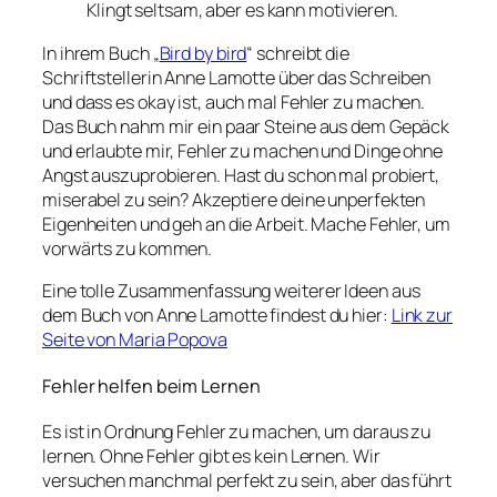
Klingt seltsam, aber es kann motivieren.
In ihrem Buch „
Bird by bird
“ schreibt die
Schriftstellerin Anne Lamotte über das Schreiben
und dass es okay ist, auch mal Fehler zu machen.
Das Buch nahm mir ein paar Steine aus dem Gepäck
und erlaubte mir, Fehler zu machen und Dinge ohne
Angst auszuprobieren. Hast du schon mal probiert,
miserabel zu sein? Akzeptiere deine unperfekten
Eigenheiten und geh an die Arbeit. Mache Fehler, um
vorwärts zu kommen.
Eine tolle Zusammenfassung weiterer Ideen aus
dem Buch von Anne Lamotte findest du hier:
Link zur
Seite von Maria Popova
Fehler helfen beim Lernen
Es ist in Ordnung Fehler zu machen, um daraus zu
lernen. Ohne Fehler gibt es kein Lernen. Wir
versuchen manchmal perfekt zu sein, aber das führt