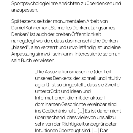
Sportpsychologie ihre Ansichten zu überdenken und
anzupassen.
Spätestens seit der monumentalen Arbeit von
Daniel Kahneman „Schnelles Denken, Langsames
Denken“ ist auch der breiten Öffentlichkeit
nahegelegt worden, dass das menschliche Denken
„biased“, also verzerrt und unvollständig ist und eine
Anpassung sinnvoll sein kann. Interessierte seien an
sein Buch verwiesen:
„Die Assoziationsmaschine (der Teil
unseres Denkens, der schnell und intuitiv
agiert) ist so eingestellt, dass sie Zweifel
unterdrückt und Ideen und
Informationen, die mit der aktuell
dominanten Geschichte vereinbar sind,
ins Gedächtnis ruft. […] Es ist daher nicht
überraschend, dass viele von uns allzu
sehr von der Richtigkeit unbegründeter
Intuitionen überzeugt sind. […] Das