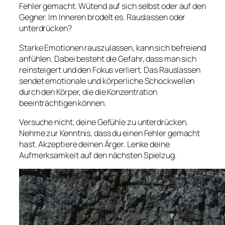
Fehler gemacht. Wütend auf sich selbst oder auf den
Gegner. Im Inneren brodelt es. Rauslassen oder
unterdrücken?
Starke Emotionen rauszulassen, kann sich befreiend
anfühlen. Dabei besteht die Gefahr, dass man sich
reinsteigert und den Fokus verliert. Das Rauslassen
sendet emotionale und körperliche Schockwellen
durch den Körper, die die Konzentration
beeinträchtigen können.
Versuche nicht, deine Gefühle zu unterdrücken.
Nehme zur Kenntnis, dass du einen Fehler gemacht
hast. Akzeptiere deinen Ärger. Lenke deine
Aufmerksamkeit auf den nächsten Spielzug.