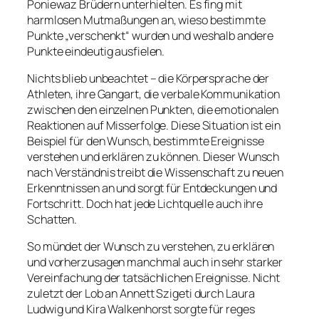
Poniewaz Brüdern unterhielten. Es fing mit
harmlosen Mutmaßungen an, wieso bestimmte
Punkte „verschenkt“ wurden und weshalb andere
Punkte eindeutig ausfielen.
Nichts blieb unbeachtet – die Körpersprache der
Athleten, ihre Gangart, die verbale Kommunikation
zwischen den einzelnen Punkten, die emotionalen
Reaktionen auf Misserfolge. Diese Situation ist ein
Beispiel für den Wunsch, bestimmte Ereignisse
verstehen und erklären zu können. Dieser Wunsch
nach Verständnis treibt die Wissenschaft zu neuen
Erkenntnissen an und sorgt für Entdeckungen und
Fortschritt. Doch hat jede Lichtquelle auch ihre
Schatten.
So mündet der Wunsch zu verstehen, zu erklären
und vorherzusagen manchmal auch in sehr starker
Vereinfachung der tatsächlichen Ereignisse. Nicht
zuletzt der Lob an Annett Szigeti durch Laura
Ludwig und Kira Walkenhorst sorgte für reges