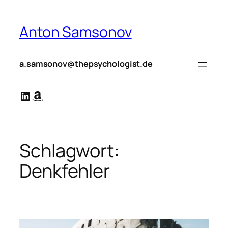
Zum
Inhalt
Anton Samsonov
springen
a.samsonov@thepsychologist.de
LinkedIn
Amazon
Schlagwort:
Denkfehler