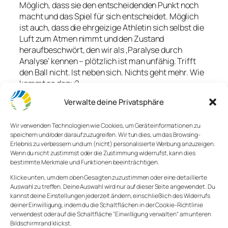
Möglich, dass sie den entscheidenden Punkt noch
macht und das Spiel für sich entscheidet. Möglich
ist auch, dass die ehrgeizige Athletin sich selbst die
Luft zum Atmen nimmt und den Zustand
heraufbeschwört, den wir als ‚Paralyse durch
Analyse‘ kennen – plötzlich ist man unfähig. Trifft
den Ball nicht. Ist neben sich. Nichts geht mehr. Wie
kommt es dazu?
Verwalte deine Privatsphäre
Menschen lieben Kontrolle. Sportler lieben Kontrolle.
Alle lieben Kontrolle. Jede Trainingseinheit ist nichts
anderes, als der Versuch, die Bewegungen des
Wir verwenden Technologien wie Cookies, um Geräteinformationen zu
speichern und/oder darauf zuzugreifen. Wir tun dies, um das Browsing-
eigenen Körpers möglichst gut zu kontrollieren, um
Erlebnis zu verbessern und um (nicht) personalisierte Werbung anzuzeigen.
ein Spiel für sich zu entscheiden.
Wenn du nicht zustimmst oder die Zustimmung widerrufst, kann dies
bestimmte Merkmale und Funktionen beeinträchtigen.
Hat der Sportler das Gefühl, dass alles unter
Klicke unten, um dem oben Gesagten zuzustimmen oder eine detaillierte
Kontrolle ist, dann funktioniert meist alles. Die
Auswahl zu treffen. Deine Auswahl wird nur auf dieser Seite angewendet. Du
langjährig antrainierten Reflexe und Bewegungen
kannst deine Einstellungen jederzeit ändern, einschließlich des Widerrufs
gehen leicht von der Hand. Man performt und
deiner Einwilligung, indem du die Schaltflächen in der Cookie-Richtlinie
genießt den Wettkampf.
verwendest oder auf die Schaltfläche "Einwilligung verwalten" am unteren
Bildschirmrand klickst.