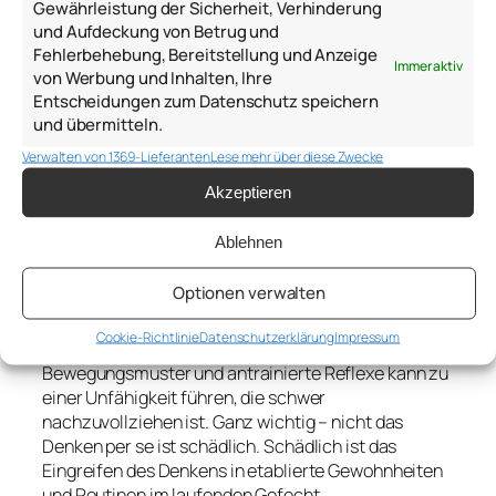
Gewährleistung der Sicherheit, Verhinderung
und Aufdeckung von Betrug und
Fehlerbehebung, Bereitstellung und Anzeige
Immer aktiv
von Werbung und Inhalten, Ihre
Entscheidungen zum Datenschutz speichern
und übermitteln.
Verwalten von 1369-Lieferanten
Lese mehr über diese Zwecke
Akzeptieren
Ablehnen
Optionen verwalten
Cookie-Richtlinie
Datenschutzerklärung
Impressum
Das Eingreifen des Denkens in bewährte
Bewegungsmuster und antrainierte Reflexe kann zu
einer Unfähigkeit führen, die schwer
nachzuvollziehen ist. Ganz wichtig – nicht das
Denken per se ist schädlich. Schädlich ist das
Eingreifen des Denkens in etablierte Gewohnheiten
und Routinen im laufenden Gefecht.